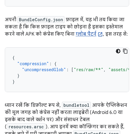
अपनी
BundleConfig.json
फ़ाइल में, यह भी तय किया जा
सकता है कि किस फ़ाइल टाइप को छोड़ना है इसका इस्तेमाल
करने वाले APK को कंप्रेस किए बिना
ग्लोब पैटर्न
, इस तरह से:
{
"compression"
:
{
"uncompressedGlob"
:
[
"res/raw/**"
,
"assets/**
}
}
ध्यान रखें कि डिफ़ॉल्ट रूप से,
bundletool
आपके ऐप्लिकेशन
की मूल जगह को कंप्रेस नहीं करता लाइब्रेरी (Android 6.0 या
इसके बाद वाले वर्शन पर) और संसाधन टेबल
(
resources.arsc
). आप इनमें क्या कॉन्फ़िगर कर सकते हैं,
BundleConfig.json