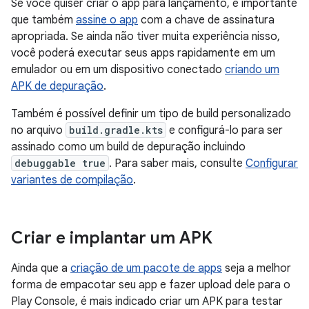
Se você quiser criar o app para lançamento, é importante
que também
assine o app
com a chave de assinatura
apropriada. Se ainda não tiver muita experiência nisso,
você poderá executar seus apps rapidamente em um
emulador ou em um dispositivo conectado
criando um
APK de depuração
.
Também é possível definir um tipo de build personalizado
no arquivo
build.gradle.kts
e configurá-lo para ser
assinado como um build de depuração incluindo
debuggable true
. Para saber mais, consulte
Configurar
variantes de compilação
.
Criar e implantar um APK
Ainda que a
criação de um pacote de apps
seja a melhor
forma de empacotar seu app e fazer upload dele para o
Play Console, é mais indicado criar um APK para testar