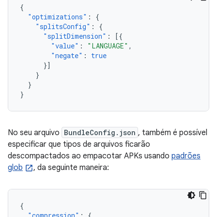
{
"optimizations"
:
{
"splitsConfig"
:
{
"splitDimension"
:
[{
"value"
:
"LANGUAGE"
,
"negate"
:
true
}]
}
}
}
No seu arquivo
BundleConfig.json
, também é possível
especificar que tipos de arquivos ficarão
descompactados ao empacotar APKs usando
padrões
glob
, da seguinte maneira:
{
"compression"
:
{