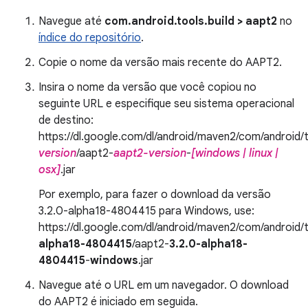
Navegue até
com.android.tools.build > aapt2
no
índice do repositório
.
Copie o nome da versão mais recente do AAPT2.
Insira o nome da versão que você copiou no
seguinte URL e especifique seu sistema operacional
de destino:
https://dl.google.com/dl/android/maven2/com/android/t
version
/aapt2-
aapt2-version
-
[windows | linux |
osx]
.jar
Por exemplo, para fazer o download da versão
3.2.0-alpha18-4804415 para Windows, use:
https://dl.google.com/dl/android/maven2/com/android/t
alpha18-4804415
/aapt2-
3.2.0-alpha18-
4804415
-
windows
.jar
Navegue até o URL em um navegador. O download
do AAPT2 é iniciado em seguida.