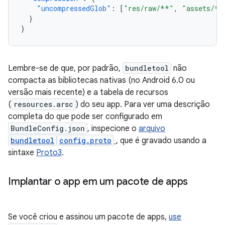
"uncompressedGlob"
:
[
"res/raw/**"
,
"assets/**
}
}
Lembre-se de que, por padrão,
bundletool
não
compacta as bibliotecas nativas (no Android 6.0 ou
versão mais recente) e a tabela de recursos
(
resources.arsc
) do seu app. Para ver uma descrição
completa do que pode ser configurado em
BundleConfig.json
, inspecione o
arquivo
bundletool
config.proto
, que é gravado usando a
sintaxe
Proto3
.
Implantar o app em um pacote de apps
Se você criou e assinou um pacote de apps,
use