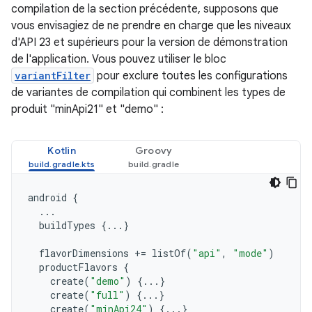
compilation de la section précédente, supposons que
vous envisagiez de ne prendre en charge que les niveaux
d'API 23 et supérieurs pour la version de démonstration
de l'application. Vous pouvez utiliser le bloc
variantFilter
pour exclure toutes les configurations
de variantes de compilation qui combinent les types de
produit "minApi21" et "demo" :
Kotlin
Groovy
android
{
...
buildTypes
{...}
flavorDimensions
+=
listOf
(
"api"
,
"mode"
)
productFlavors
{
create
(
"demo"
)
{...}
create
(
"full"
)
{...}
create
(
"minApi24"
)
{...}