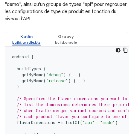
"demo", ainsi qu'un groupe de types "api" pour regrouper
les configurations de type de produit en fonction du
niveau d'API :
Kotlin
Groovy
android
{
...
buildTypes
{
getByName
(
"debug"
)
{...}
getByName
(
"release"
)
{...}
}
// Specifies the flavor dimensions you want to u
// list the dimensions determines their priority
// when Gradle merges variant sources and config
// each product flavor you configure to one of t
flavorDimensions
+=
listOf
(
"api"
,
"mode"
)