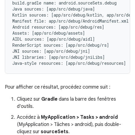
build.gradle name: android.sourceSets.debug

Java sources: [app/src/debug/java]

Kotlin sources: [app/src/debug/kotlin, app/src/debu
Manifest file: app/src/debug/AndroidManifest.xml

Android resources: [app/src/debug/res]

Assets: [app/src/debug/assets]

AIDL sources: [app/src/debug/aidl]

RenderScript sources: [app/src/debug/rs]

JNI sources: [app/src/debug/jni]

JNI libraries: [app/src/debug/jniLibs]

Pour afficher ce résultat, procédez comme suit :
Cliquez sur
Gradle
dans la barre des fenêtres
d'outils.
Accédez à
MyApplication > Tasks > android
(MyApplication > Tâches > android), puis double-
cliquez sur
sourceSets
.