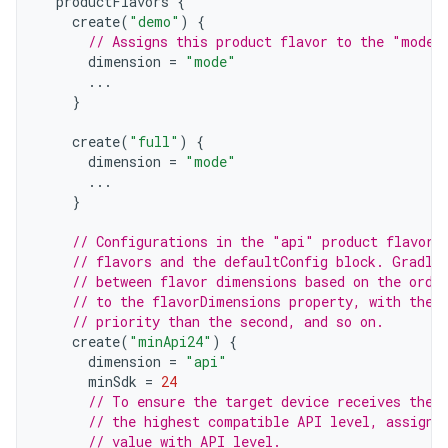
productFlavors
{
create
(
"demo"
)
{
// Assigns this product flavor to the "mode"
dimension
=
"mode"
...
}
create
(
"full"
)
{
dimension
=
"mode"
...
}
// Configurations in the "api" product flavors
// flavors and the defaultConfig block. Gradle
// between flavor dimensions based on the orde
// to the flavorDimensions property, with the 
// priority than the second, and so on.
create
(
"minApi24"
)
{
dimension
=
"api"
minSdk
=
24
// To ensure the target device receives the 
// the highest compatible API level, assign 
// value with API level.