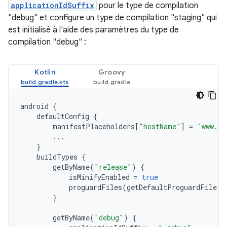
applicationIdSuffix
pour le type de compilation
"debug" et configure un type de compilation "staging" qui
est initialisé à l'aide des paramètres du type de
compilation "debug" :
Kotlin
Groovy
android
{
defaultConfig
{
manifestPlaceholders
[
"hostName"
]
=
"www.ex
...
}
buildTypes
{
getByName
(
"release"
)
{
isMinifyEnabled
=
true
proguardFiles
(
getDefaultProguardFile
(
"
}
getByName
(
"debug"
)
{