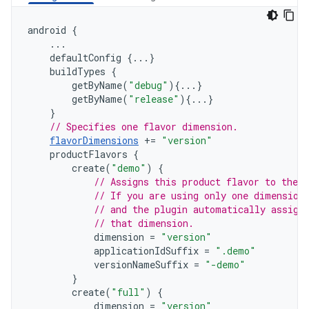
android
{
...
defaultConfig
{...}
buildTypes
{
getByName
(
"debug"
){...}
getByName
(
"release"
){...}
}
// Specifies one flavor dimension.
flavorDimensions
+=
"version"
productFlavors
{
create
(
"demo"
)
{
// Assigns this product flavor to the 
// If you are using only one dimension
// and the plugin automatically assign
// that dimension.
dimension
=
"version"
applicationIdSuffix
=
".demo"
versionNameSuffix
=
"-demo"
}
create
(
"full"
)
{
dimension
=
"version"