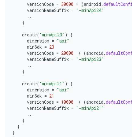
versionCode
=
30000
+
(
android
.
defaultConfig
versionNameSuffix
=
"-minApi24"
...
}
create
(
"minApi23"
)
{
dimension
=
"api"
minSdk
=
23
versionCode
=
20000
+
(
android
.
defaultConfi
versionNameSuffix
=
"-minApi23"
...
}
create
(
"minApi21"
)
{
dimension
=
"api"
minSdk
=
21
versionCode
=
10000
+
(
android
.
defaultConfi
versionNameSuffix
=
"-minApi21"
...
}
}
}