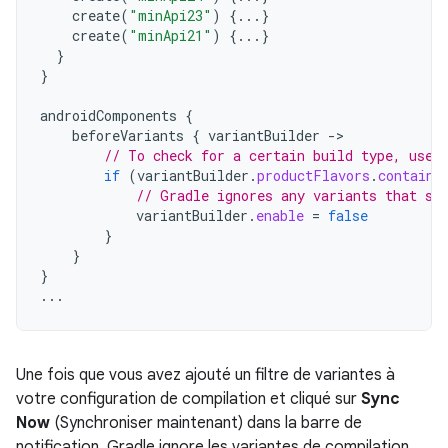
create
(
"minApi23"
)
{...}
create
(
"minApi21"
)
{...}
}
}
androidComponents
{
beforeVariants
{
variantBuilder
->
// To check for a certain build type, use 
if
(
variantBuilder
.
productFlavors
.
contains
// Gradle ignores any variants that sa
variantBuilder
.
enable
=
false
}
}
}
...
Une fois que vous avez ajouté un filtre de variantes à
votre configuration de compilation et cliqué sur
Sync
Now
(Synchroniser maintenant) dans la barre de
notification, Gradle ignore les variantes de compilation