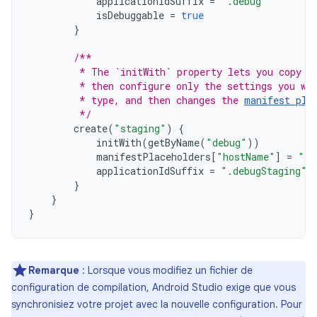
applicationIdSuffix
=
".debug"
isDebuggable
=
true
}
/**
         * The `initWith` property lets you copy c
         * then configure only the settings you wa
         * type, and then changes the 
manifest pla
         */
create
(
"staging"
)
{
initWith
(
getByName
(
"debug"
))
manifestPlaceholders
[
"hostName"
]
=
"in
applicationIdSuffix
=
".debugStaging"
}
}
}
Remarque
: Lorsque vous modifiez un fichier de
configuration de compilation, Android Studio exige que vous
synchronisiez votre projet avec la nouvelle configuration. Pour