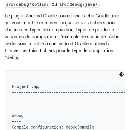
src/debug/kotlin/
ou
src/debug/java/
.
Le plug-in Android Gradle fournit une tâche Gradle utile
qui vous montre comment organiser vos fichiers pour
chacun des types de compilation, types de produit et
variantes de compilation. L'exemple de sortie de tâche
ci-dessous montre à quel endroit Gradle s'attend à
trouver certains fichiers pour le type de compilation
"debug" :
---------------------------------------------------
Project :app

---------------------------------------------------
...

debug

----

Compile configuration: debugCompile
