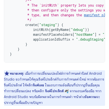
/**
         * The `initWith` property lets you copy c
         * then configure only the settings you wa
         * type, and then changes the 
manifest pla
         */
create
(
"staging"
)
{
initWith
(
getByName
(
"debug"
))
manifestPlaceholders
[
"hostName"
]
=
"in
applicationIdSuffix
=
".debugStaging"
}
}
}
หมายเหตุ:
เมื่อทำการเปลี่ยนแปลงไฟล์การกำหนดค่าบิลด์ Android
Studio จะกำหนดให้คุณซิงค์โปรเจ็กต์กับการกำหนดค่าใหม่ หากต้องการ
ซิงค์โปรเจ็กต์ ให้คลิก
ซิงค์เลย
ในแถบการแจ้งเตือนที่ปรากฏขึ้นเมื่อคุณ
ทำการเปลี่ยนแปลง หรือคลิก
ซิงค์โปรเจ็กต์
จากแถบเครื่องมือ หาก
Android Studio พบข้อผิดพลาดในการกำหนดค่า หน้าต่าง
ข้อความ
จะ
ปรากฏขึ้นเพื่ออธิบายปัญหา