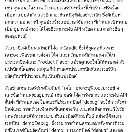
ตัวแปรบิลด์
แต่ละรายการแสดงถึงแอปเวอร์ชันต่างๆ ที่คุณสร้างได้
เช่น คุณอาจต้องการสร้างแอปเวอร์ชันหนึ่ง ที่ให้บริการฟรีพร้อม
เนื้อหาแบบจำกัด และอีกเวอร์ชันหนึ่งที่ต้องชำระเงิน ซึ่งมีเนื้อหา
มากกว่า นอกจากนี้ คุณยังสร้างแอปเวอร์ชันต่างๆ ที่กำหนดเป้าหมาย
เป็น อุปกรณ์ต่างๆ ได้โดยอิงตามระดับ API หรือความแตกต่างอื่นๆ
ของอุปกรณ์
ตัวแปรบิลด์เป็นผลลัพธ์ที่ได้จาก Gradle ซึ่งใช้ชุดกฎที่เฉพาะ
เจาะจง เพื่อรวมการตั้งค่า โค้ด และทรัพยากรที่กำหนดค่าไว้ใน
ประเภทบิลด์และ Product Flavor แม้ว่าคุณจะไม่ได้กำหนดค่าตัว
แปรบิลด์โดยตรง แต่คุณก็กำหนดค่าประเภทบิลด์และเวอร์ชัน
ผลิตภัณฑ์ที่ประกอบกันเป็นตัวแปรบิลด์
ตัวอย่างเช่น
เวอร์ชันผลิตภัณฑ์
"เดโม" อาจระบุฟีเจอร์บางอย่าง
และข้อกำหนดของอุปกรณ์ เช่น ซอร์สโค้ด ทรัพยากร และระดับ API
ขั้นต่ำ ที่กำหนดเอง ในขณะที่
ประเภทบิลด์
"debug" จะใช้การตั้งค่า
บิลด์และ การสร้างแพ็กเกจที่แตกต่างกัน เช่น ตัวเลือกการแก้ไขข้อ
บกพร่องและคีย์การลงนาม ตัวแปรบิลด์ที่รวมทั้ง 2 อย่างนี้คือแอป
เวอร์ชัน "demoDebug" ซึ่งรวม การกำหนดค่าและทรัพยากรที่รวม
อยู่ในเวอร์ชันผลิตภัณฑ์ "demo" ประเภทบิลด์ "debug" และชุด