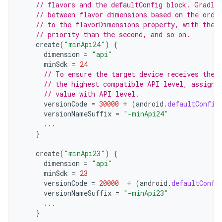
// flavors and the defaultConfig block. Gradle
// between flavor dimensions based on the orde
// to the flavorDimensions property, with the 
// priority than the second, and so on.
create
(
"minApi24"
)
{
dimension
=
"api"
minSdk
=
24
// To ensure the target device receives the 
// the highest compatible API level, assign 
// value with API level.
versionCode
=
30000
+
(
android
.
defaultConfig
versionNameSuffix
=
"-minApi24"
...
}
create
(
"minApi23"
)
{
dimension
=
"api"
minSdk
=
23
versionCode
=
20000
+
(
android
.
defaultConfi
versionNameSuffix
=
"-minApi23"
...
}