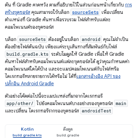
ต้น ที่ Gradle คาดหวัง ตามที่อธิบายไว้ในส่วนก่อนหน้าเกี่ยวกับ
การ
สร้างชุดซอร์ส
คุณสามารถใช้บล็อก
sourceSets
เพื่อเปลี่ยน
ตำแหน่งที่ Gradle ค้นหาเพื่อรวบรวม ไฟล์สำหรับแต่ละ
คอมโพเนนต์ของชุดซอร์ส
บล็อก
sourceSets
ต้องอยู่ในบล็อก
android
คุณไม่จำเป็น
ต้องย้ายไฟล์ต้นฉบับ เพียงแค่ระบุเส้นทางที่สัมพันธ์กับไฟล์
build.gradle.kts
ระดับโมดูลให้ Gradle เพื่อให้ Gradle
ค้นหาไฟล์สำหรับคอมโพเนนต์แต่ละชุดซอร์สได้ ดูว่าคุณกำหนดค่า
คอมโพเนนต์ใดได้บ้าง และจะแมปคอมโพเนนต์กับไฟล์หรือ
ไดเรกทอรีหลายรายการได้หรือไม่ ได้ที่
เอกสารอ้างอิง API ของ
ปลั๊กอิน Android Gradle
ตัวอย่างโค้ดต่อไปนี้จะแมปแหล่งที่มาจากไดเรกทอรี
app/other/
ไปยังคอมโพเนนต์บางอย่างของชุดซอร์ส
main
และเปลี่ยน ไดเรกทอรีรากของชุดซอร์ส
androidTest
Kotlin
ดึงดูด