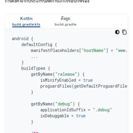
การตั้งค่าจากประเภทบิลด์การแก้ไขข้อบกพร่อง
Kotlin
ดึงดูด
android
{
defaultConfig
{
manifestPlaceholders
[
"hostName"
]
=
"www.ex
...
}
buildTypes
{
getByName
(
"release"
)
{
isMinifyEnabled
=
true
proguardFiles
(
getDefaultProguardFile
(
"
}
getByName
(
"debug"
)
{
applicationIdSuffix
=
".debug"
isDebuggable
=
true
}