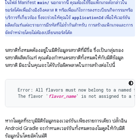
ในไฟล์ Manifest
นอกจากนี้ คุณต้องใช้ชื่อแพ็กเกจดังกล่าวใน
main/
ซอร์สโค้ดเพื่ออ้างอิงถึงคลาส
หรือเพื่อแก้ไขการลงทะเบียนกิจกรรมหรือ
R
บริการที่เกี่ยวข้อง ซึ่งจะช่วยให้คุณใช้
เพื่อให้เวอร์ชัน
applicationId
ผลิตภัณฑ์แต่ละรายการมีรหัสที่ไม่ซ้ำกันสำหรับ การสร้างแพ็กเกจและการ
จัดจำหน่ายโดยไม่ต้องเปลี่ยนซอร์สโค้ด
รสชาติทั้งหมดต้องอยู่ในมิติข้อมูลรสชาติที่มีชื่อ ซึ่งเป็นกลุ่มของ
รสชาติผลิตภัณฑ์ คุณต้องกำหนดรสชาติทั้งหมดให้กับมิติข้อมูล
รสชาติ มิฉะนั้นคุณจะได้รับข้อผิดพลาดในการสร้างต่อไปนี้
  Error: All flavors must now belong to a named fla
  The flavor '
flavor_name
หากโมดูลที่ระบุมีมิติข้อมูลของเวอร์ชันเพียงรายการเดียว ปลั๊กอิน
Android Gradle จะกำหนดเวอร์ชันทั้งหมดของโมดูลให้กับมิติ
ข้อมูลนั้นโดยอัตโนมัติ