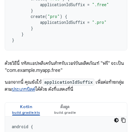
applicationIdSuffix
=
".free"
}
create
(
"pro"
)
{
applicationIdSuffix
=
".pro"
}
}
}
ด้วยวิธีนี้ รหัสแอปพลิเคชันสำหรับเวอร์ชันผลิตภัณฑ์ "ฟรี" จะเป็น
"com.example.myapp.free"
นอกจากนี้ คุณยังใช้
applicationIdSuffix
เพื่อต่อท้ายกลุ่ม
ตาม
ประเภทบิลด์
ได้ด้วย ดังที่แสดงที่นี่
Kotlin
ดึงดูด
android
{