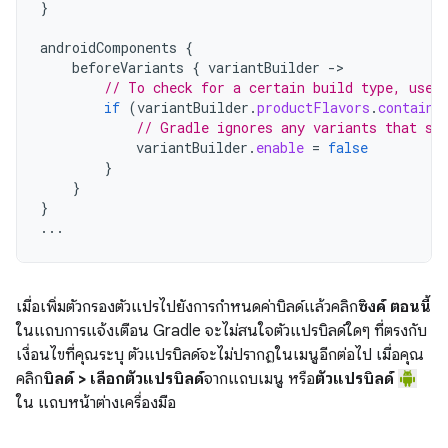
}
androidComponents
{
beforeVariants
{
variantBuilder
->
// To check for a certain build type, use 
if
(
variantBuilder
.
productFlavors
.
contains
// Gradle ignores any variants that sa
variantBuilder
.
enable
=
false
}
}
}
...
เมื่อเพิ่มตัวกรองตัวแปรไปยังการกำหนดค่าบิลด์แล้วคลิก
ซิงค์ ตอนนี้
ในแถบการแจ้งเตือน Gradle จะไม่สนใจตัวแปรบิลด์ใดๆ ที่ตรงกับ
เงื่อนไขที่คุณระบุ ตัวแปรบิลด์จะไม่ปรากฏในเมนูอีกต่อไป เมื่อคุณ
คลิก
บิลด์ > เลือกตัวแปรบิลด์
จากแถบเมนู หรือ
ตัวแปรบิลด์
ใน แถบหน้าต่างเครื่องมือ