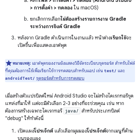
คลิก
ไฟล์ > การตั้งค่า > ทดลอง
(
Android Studio
> การตั้งค่า > ทดลอง
ใน macOS)
ยกเลิกการเลือก
ไม่ต้องสร้างรายการงาน Gradle
ระหว่างการซิงค์ Gradle
หลังจาก Gradle ดำเนินการในงานแล้ว หน้าต่าง
เรียกใช้
จะ
เปิดขึ้นเพื่อแสดงเอาต์พุต
หมายเหตุ:
เอาต์พุตของงานยังแสดงวิธีจัดระเบียบชุดซอร์ส สำหรับไฟล์
ที่คุณต้องการใช้เพื่อเรียกใช้การทดสอบสำหรับแอป เช่น
และ
test/
ชุดซอร์สสำหรับการทดสอบ
androidTest/
เมื่อสร้างตัวแปรบิลด์ใหม่ Android Studio จะไม่สร้างไดเรกทอรีชุด
แหล่งที่มาให้ แต่จะมีตัวเลือก 2-3 อย่างที่จะช่วยคุณ เช่น หาก
ต้องการสร้างเฉพาะไดเรกทอรี
java/
สำหรับประเภทบิลด์
"debug" ให้ทำดังนี้
เปิดแผง
โปรเจ็กต์
แล้วเลือกมุมมอง
โปรเจ็กต์
จากเมนูที่ด้าน
บนของแผง