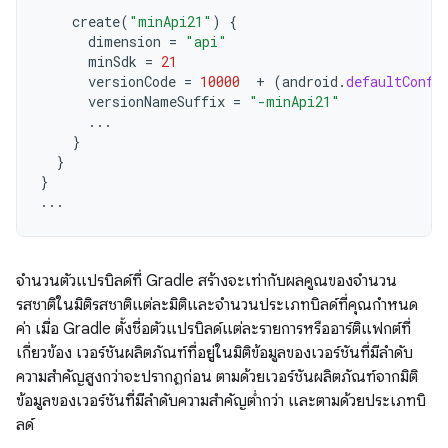
create
(
"minApi21"
)
{
dimension
=
"api"
minSdk
=
21
versionCode
=
10000
+
(
android
.
defaultConfi
versionNameSuffix
=
"-minApi21"
...
}
}
}
...
จำนวนตัวแปรบิลด์ที่ Gradle สร้างจะเท่ากับผลคูณของจำนวน
รสชาติในมิติรสชาติแต่ละมิติและจำนวนประเภทบิลด์ที่คุณกำหนด
ค่า เมื่อ Gradle ตั้งชื่อตัวแปรบิลด์แต่ละรายการหรืออาร์ติแฟกต์ที่
เกี่ยวข้อง เวอร์ชันผลิตภัณฑ์ที่อยู่ในมิติข้อมูลของเวอร์ชันที่มีลำดับ
ความสำคัญสูงกว่าจะปรากฏก่อน ตามด้วยเวอร์ชันผลิตภัณฑ์จากมิติ
ข้อมูลของเวอร์ชันที่มีลำดับความสำคัญต่ำกว่า และตามด้วยประเภทบิ
ลด์