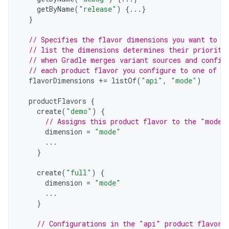
getByName
(
"release"
)
{...}
}
// Specifies the flavor dimensions you want to u
// list the dimensions determines their priority
// when Gradle merges variant sources and config
// each product flavor you configure to one of t
flavorDimensions
+=
listOf
(
"api"
,
"mode"
)
productFlavors
{
create
(
"demo"
)
{
// Assigns this product flavor to the "mode"
dimension
=
"mode"
...
}
create
(
"full"
)
{
dimension
=
"mode"
...
}
// Configurations in the "api" product flavors