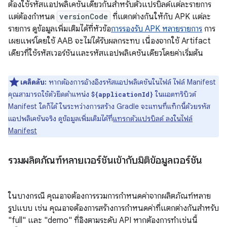
ต้องใช้รหัสแอปพลิเคชันเดียวกันสำหรับตัวแปรบิลด์แต่ละรายการ
แต่ต้องกำหนด
versionCode
ที่แตกต่างกันให้กับ APK แต่ละ
รายการ ดูข้อมูลเพิ่มเติมได้ที่หัวข้อ
การรองรับ APK หลายรายการ
การ
เผยแพร่โดยใช้ AAB จะไม่ได้รับผลกระทบ เนื่องจากใช้ Artifact
เดียวที่ใช้รหัสเวอร์ชันและรหัสแอปพลิเคชันเดียวโดยค่าเริ่มต้น
เคล็ดลับ:
หากต้องการอ้างอิงรหัสแอปพลิเคชันในไฟล์ ไฟล์ Manifest
คุณสามารถใช้ตัวยึดตำแหน่ง
ในแอตทริบิวต์
${applicationId}
Manifest ใดก็ได้ ในระหว่างการสร้าง Gradle จะแทนที่แท็กนี้ด้วยรหัส
แอปพลิเคชันจริง ดูข้อมูลเพิ่มเติมได้ที่
แทรกตัวแปรบิลด์ ลงในไฟล์
Manifest
รวมผลิตภัณฑ์หลายเวอร์ชันเข้ากับมิติข้อมูลเวอร์ชัน
ในบางกรณี คุณอาจต้องการรวมการกำหนดค่าจากผลิตภัณฑ์หลาย
รูปแบบ เช่น คุณอาจต้องการสร้างการกำหนดค่าที่แตกต่างกันสำหรับ
"full" และ "demo" ที่อิงตามระดับ API หากต้องการทำเช่นนี้