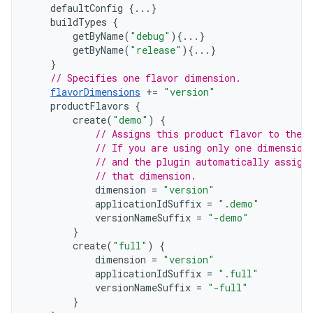
defaultConfig
{...}
buildTypes
{
getByName
(
"debug"
){...}
getByName
(
"release"
){...}
}
// Specifies one flavor dimension.
flavorDimensions
+=
"version"
productFlavors
{
create
(
"demo"
)
{
// Assigns this product flavor to the 
// If you are using only one dimension
// and the plugin automatically assign
// that dimension.
dimension
=
"version"
applicationIdSuffix
=
".demo"
versionNameSuffix
=
"-demo"
}
create
(
"full"
)
{
dimension
=
"version"
applicationIdSuffix
=
".full"
versionNameSuffix
=
"-full"
}