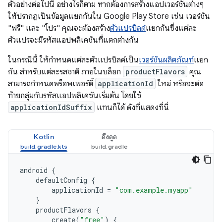
ตัวอย่างต่อไปนี้ อย่างไรก็ตาม หากต้องการสร้างแอปเวอร์ชันต่างๆ
ให้ปรากฏเป็นข้อมูลแยกกันใน Google Play Store เช่น เวอร์ชัน
"ฟรี" และ "โปร" คุณจะต้องสร้าง
ตัวแปรบิลด์
แยกกันซึ่งแต่ละ
ตัวแปรจะมีรหัสแอปพลิเคชันที่แตกต่างกัน
ในกรณีนี้ ให้กำหนดแต่ละตัวแปรบิลด์เป็น
เวอร์ชันผลิตภัณฑ์
แยก
กัน สำหรับแต่ละรสชาติ ภายในบล็อก
productFlavors
คุณ
สามารถกำหนดพร็อพเพอร์ตี้
applicationId
ใหม่ หรือจะต่อ
ท้ายกลุ่มกับรหัสแอปพลิเคชันเริ่มต้น โดยใช้
applicationIdSuffix
แทนก็ได้ ดังที่แสดงที่นี่
Kotlin
ดึงดูด
android
{
defaultConfig
{
applicationId
=
"com.example.myapp"
}
productFlavors
{
create
(
"free"
)
{