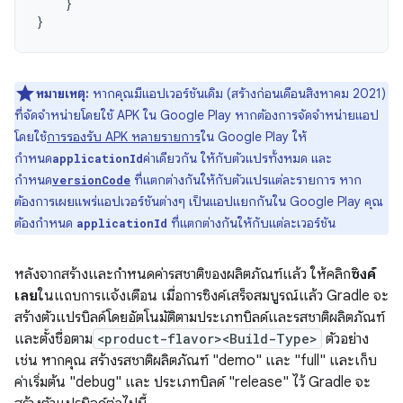
}
}
หมายเหตุ:
หากคุณมีแอปเวอร์ชันเดิม (สร้างก่อนเดือนสิงหาคม 2021)
ที่จัดจำหน่ายโดยใช้ APK ใน Google Play หากต้องการจัดจำหน่ายแอป
โดยใช้
การรองรับ APK หลายรายการ
ใน Google Play ให้
กำหนด
ค่าเดียวกัน ให้กับตัวแปรทั้งหมด และ
applicationId
กำหนด
ที่แตกต่างกันให้กับตัวแปรแต่ละรายการ หาก
versionCode
ต้องการเผยแพร่แอปเวอร์ชันต่างๆ เป็นแอปแยกกันใน Google Play คุณ
ต้องกำหนด
ที่แตกต่างกันให้กับแต่ละเวอร์ชัน
applicationId
หลังจากสร้างและกำหนดค่ารสชาติของผลิตภัณฑ์แล้ว ให้คลิก
ซิงค์
เลย
ในแถบการแจ้งเตือน เมื่อการซิงค์เสร็จสมบูรณ์แล้ว Gradle จะ
สร้างตัวแปรบิลด์โดยอัตโนมัติตามประเภทบิลด์และรสชาติผลิตภัณฑ์
และตั้งชื่อตาม
<product-flavor><Build-Type>
ตัวอย่าง
เช่น หากคุณ สร้างรสชาติผลิตภัณฑ์ "demo" และ "full" และเก็บ
ค่าเริ่มต้น "debug" และ ประเภทบิลด์ "release" ไว้ Gradle จะ