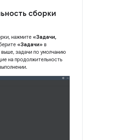
ьность сборки
орки, нажмите
«Задачи,
ыберите
«Задачи»
в
 выше, задачи по умолчанию
ющие на продолжительность
выполнении.