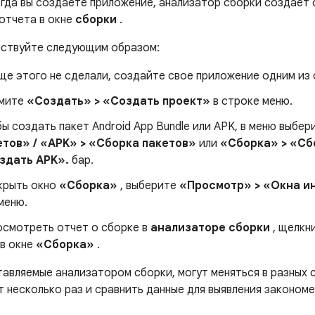
огда вы создаете приложение, анализатор сборки создает
 отчета в окне
сборки
.
йствуйте следующим образом:
еще этого не сделали, создайте свое приложение одним из
мите
«Создать» > «Создать проект»
в строке меню.
ы создать пакет Android App Bundle или APK, в меню выбе
етов» / «APK» > «Сборка пакетов»
или
«Сборка» > «Сбо
здать APK».
бар.
крыть окно
«Сборка»
, выберите
«Просмотр» > «Окна и
меню.
осмотреть отчет о сборке в
анализаторе сборки
, щелкн
в окне
«Сборка»
.
тавляемые анализатором сборки, могут меняться в разных 
т несколько раз и сравнить данные для выявления законом