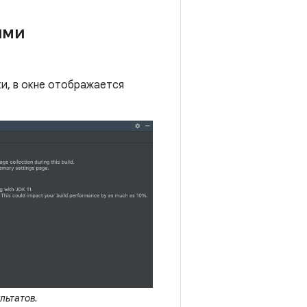
ими
и, в окне отображается
льтатов.