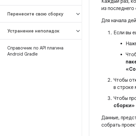
Каждый раз, к
из последнего
Перенесите свою сборку
Для начала де
Устранение неполадок
Если вы 
Наж
Справочник по API плагина
Android Gradle
Чтоб
пак
«Со
Чтобы от
в строке 
Чтобы пр
сборки»
Данные, предс
собрать проек