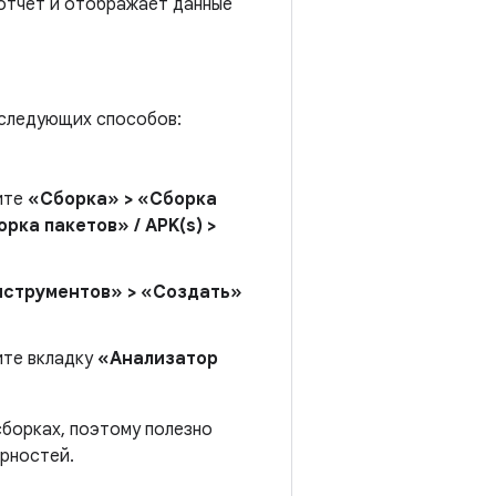
 отчет и отображает данные
 следующих способов:
рите
«Сборка» > «Сборка
рка пакетов» / APK(s) >
нструментов» > «Создать»
ите вкладку
«Анализатор
сборках, поэтому полезно
ерностей.