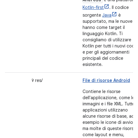
Kotlin-first
. Il codice
sorgente
Java
è
supportato, ma le nuove AP
hanno come target il
linguaggio Kotlin. Ti
consigliamo di utilizzare
Kotlin per tutti i nuovi codic
e per gli aggiornamenti
principali del codice
esistente.
ꛭ res/
File di risorse Android
Contiene le risorse
dell'applicazione, come le
immagini e i file XML. Tutte l
applicazioni utilizzano
alcune risorse di base, ad
esempio le icone di avvio,
ma molte di queste risorse,
come layout e menu,