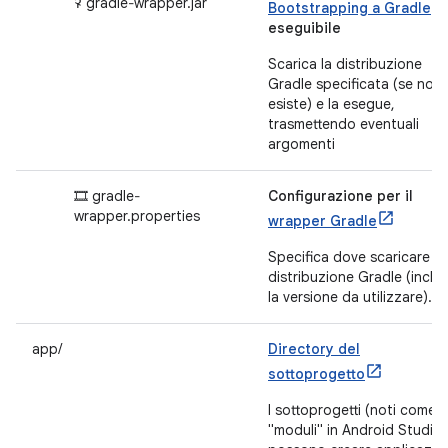
ꛭ gradle‐wrapper.jar
Bootstrapping a Gradle
eseguibile
Scarica la distribuzione
Gradle specificata (se non
esiste) e la esegue,
trasmettendo eventuali
argomenti
🎞 gradle‐
Configurazione per il
wrapper.properties
wrapper Gradle
Specifica dove scaricare la
distribuzione Gradle (inclu
la versione da utilizzare).
app/
Directory del
sottoprogetto
I sottoprogetti (noti come
"moduli" in Android Studio)