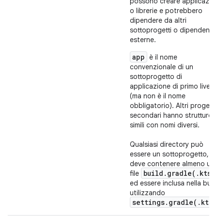
possono creare applicazio
o librerie e potrebbero
dipendere da altri
sottoprogetti o dipendenz
esterne.
app
è il nome
convenzionale di un
sottoprogetto di
applicazione di primo livell
(ma non è il nome
obbligatorio). Altri progetti
secondari hanno strutture
simili con nomi diversi.
Qualsiasi directory può
essere un sottoprogetto,
deve contenere almeno un
build.gradle(.kts)
file
ed essere inclusa nella buil
utilizzando
settings.gradle(.kts)