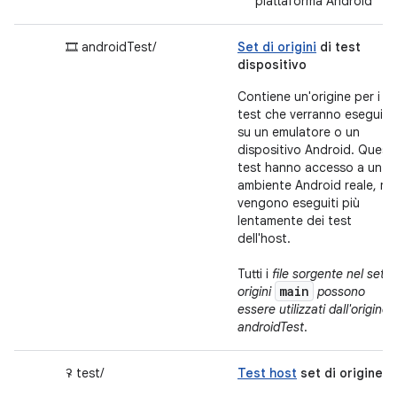
piattaforma Android
🎞 androidTest/
Set di origini
di test
dispositivo
Contiene un'origine per i
test che verranno eseguiti
su un emulatore o un
dispositivo Android. Questi
test hanno accesso a un
ambiente Android reale, ma
vengono eseguiti più
lentamente dei test
dell'host.
Tutti i
file sorgente nel set d
main
origini
possono
essere utilizzati dall'origine 
androidTest
.
ꛭ test/
Test host
set di origine