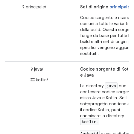
ꛭ principale/
Set di origine
principale
Codice sorgente e risorse
comuni a tutte le varianti
della build. Questa sorgen
funge da base per tutte le
build e altri set di origini pi
specifici vengono aggiunti
sostituiti.
ꛭ java/
Codice sorgente di Kotlin
e Java
🎞 kotlin/
java
La directory
può
contenere codice sorgent
misto Java e Kotlin. Se il
sottoprogetto contiene
sol
il codice Kotlin, puoi
rinominare la directory
kotlin.
Android
è una piattaform