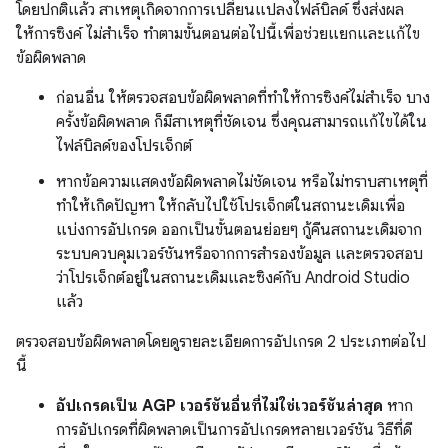
โดยปกติแล้ว สาเหตุเกิดจากการเปลี่ยนแปลงไฟล์บิลด์ ซึ่งส่งผล
ให้การซิงค์ ไม่สำเร็จ ทำตามขั้นตอนต่อไปนี้เพื่อช่วยแยกและแก้ไข
ข้อผิดพลาด
ก่อนอื่น ให้ตรวจสอบข้อผิดพลาดที่ทำให้การซิงค์ไม่สำเร็จ บาง
ครั้งข้อผิดพลาด ก็มีสาเหตุที่ชัดเจน ซึ่งคุณสามารถแก้ไขได้ใน
ไฟล์บิลด์ของโปรเจ็กต์
หากข้อความแสดงข้อผิดพลาดไม่ชัดเจน หรือไม่ทราบสาเหตุที่
ทำให้เกิดปัญหา ให้กลับไปใช้โปรเจ็กต์ในสถานะเดิมเพื่อ
แบ่งการอัปเกรด ออกเป็นขั้นตอนย่อยๆ กู้คืนสถานะเดิมจาก
ระบบควบคุมเวอร์ชันหรือจากการสำรองข้อมูล และตรวจสอบ
ว่าโปรเจ็กต์อยู่ในสถานะเดิมและซิงค์กับ Android Studio
แล้ว
ตรวจสอบข้อผิดพลาดโดยดูรายละเอียดการอัปเกรด 2 ประเภทต่อไป
นี้
อัปเกรดเป็น AGP เวอร์ชันอื่นที่ไม่ใช่เวอร์ชันล่าสุด
หาก
การอัปเกรดที่ผิดพลาดเป็นการอัปเกรดหลายเวอร์ชัน วิธีที่ดี