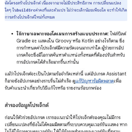
จัดโครงสร้างโปรเจ็กต์ เนื่องจากอาจไม่มีประสิทธิภาพ การเปลี่ยนแปลง
ใดๆ ใน
ค่าคงที่และตัวแปร ไม่ว่าจะเล็กน้อยเพียงใด จะทําให้เกิด
buildSrc
การสร้างโปรเจ็กต์ใหม่ทั้งหมด
ใช้ภาษาเฉพาะของโดเมนการสร้างแบบประกาศ
: ไฟล์บิลด์
Gradle จะ แสดงใน Groovy หรือ Kotlin อย่างไรก็ตาม ยิ่ง
การกำหนดค่าโปรเจ็กต์มีความชัดเจนมากเท่าใด ผู้ช่วยการอัป
เกรดก็จะยิ่งมีโอกาสค้นหาตำแหน่งทั้งหมดที่ต้องปรับสำหรับ
การอัปเกรดได้สำเร็จมากขึ้นเท่านั้น
แม้ว่าโปรเจ็กต์จะเป็นไปตามข้อจำกัดเหล่านี้ แต่อัปเกรด Assistant
ก็อาจยังอัปเกรดอย่างราบรื่นไม่สำเร็จ ดู
แก้ปัญหาข้อผิดพลาด
เพื่อ
รับคำแนะนำเกี่ยวกับวิธีแก้ไขหรือ รายงานข้อบกพร่อง
สำรองข้อมูลโปรเจ็กต์
ก่อนใช้ตัวช่วยอัปเกรด เราขอแนะนำให้โปรเจ็กต์ของคุณไม่มีการ
เปลี่ยนแปลงที่ยังไม่ได้คอมมิตตามที่ระบบควบคุมเวอร์ชันแสดง หาก
ไม่ได้ใช้การควบคุมเวอร์ชัน ให้ใช้ข้อมูลสำรองของเวอร์ชันที่ทราบ