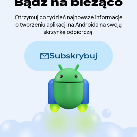
Bądź na bieżąco
Otrzymuj co tydzień najnowsze informacje
o tworzeniu aplikacji na Androida na swoją
skrzynkę odbiorczą.
mail
Subskrybuj