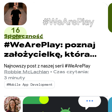
16
Społeczność
PAŹDZIERNIKA
2025
#WeArePlay: poznaj
założycielkę, która
w prosty i przystępny
Najnowszy post z naszej serii #WeArePlay
sposób zwiększa
Robbie McLachlan
•
Czas czytania:
3 minuty
świadomość raka
#Mobile App Development
piersi