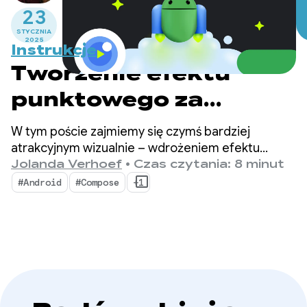
23
STYCZNIA
2025
Instrukcje
Tworzenie efektu
punktowego za
pomocą CameraX
W tym poście zajmiemy się czymś bardziej
i Jetpack Compose
atrakcyjnym wizualnie – wdrożeniem efektu
reflektora na podglądzie z kamery
Jolanda Verhoef
•
Czas czytania: 8 minut
z wykorzystaniem wykrywania twarzy jako
#Android
#Compose
+1
podstawy efektu.