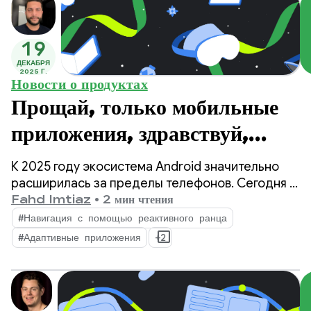
19
ДЕКАБРЯ
2025 Г.
Новости о продуктах
Прощай, только мобильные
приложения, здравствуй,
адаптивные: три важных
К 2025 году экосистема Android значительно
обновления 2025 года для
расширилась за пределы телефонов. Сегодня у
разработчиков есть возможность охватить
Fahd Imtiaz
•
2 мин чтения
создания адаптивных
более 500 миллионов активных устройств,
#Навигация с помощью реактивного ранца
включая складные устройства, планшеты,
приложений.
#Адаптивные приложения
+2
устройства XR, Chromebook и совместимые
автомобили.