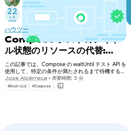
22
4 月
2022
ハウツー
Compose テストのアイド
ル状態のリソースの代替:
waitUntil API（更新）
この記事では、Compose の waitUntil テスト API を
使用して、特定の条件が満たされるまで待機する方
法について説明します。
Jose Alcérreca
•
所要時間: 3 分
#Android
#Compose
+1