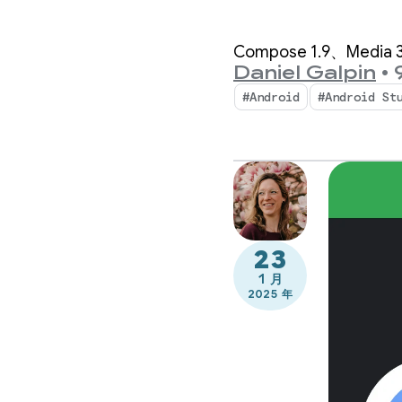
Compose 1.9、Media
Daniel Galpin
•
#Android
#Android St
23
1 月
2025 年