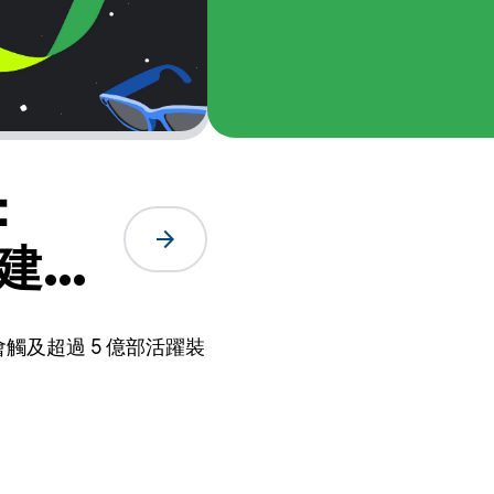
：
arrow_forward
您建構
會觸及超過 5 億部活躍裝