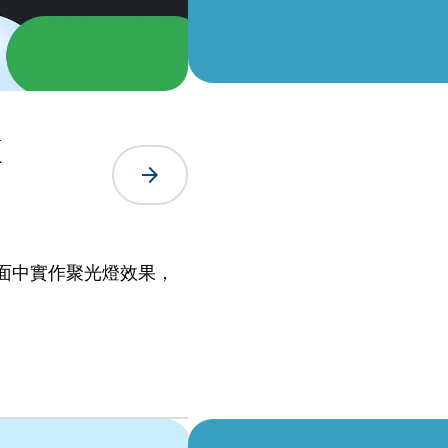
k
arrow_forward
面中實作聚光燈效果，