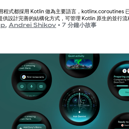
用程式都採用 Kotlin 做為主要語言，kotlinx.corouti
供設計完善的結構化方式，可管理 Kotlin 原生的並行流
up
,
Andrei Shikov
•
7 分鐘小故事