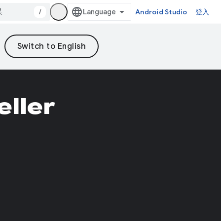
/
Android Studio
登入
eller