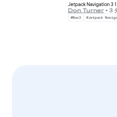
Jetpack Navigation
Don Turner
•
3
#Nav3
#Jetpack Navig