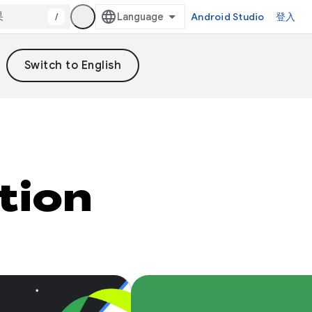
/
Android Studio
登入
tion