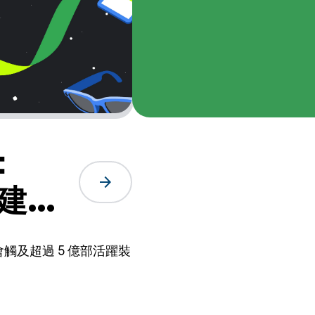
：
arrow_forward
您建構
會觸及超過 5 億部活躍裝