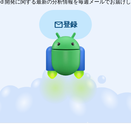
roid 開発に関する最新の分析情報を毎週メールでお届け
mail
登録