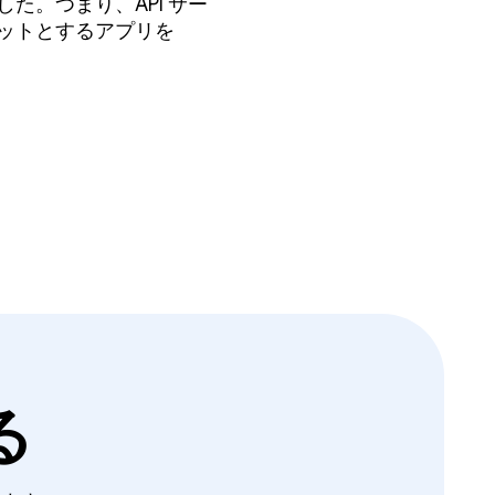
した。つまり、API サー
ゲットとするアプリを
る