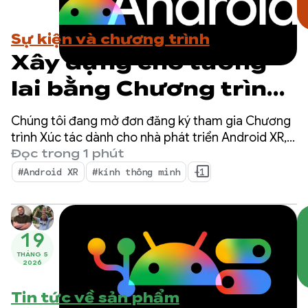
Sự kiện và chương trình
Xây dựng cho tương
lai bằng Chương trình
xúc tác dành cho nhà
Chúng tôi đang mở đơn đăng ký tham gia Chương
phát triển Android XR
trình Xúc tác dành cho nhà phát triển Android XR,
một sáng kiến chuyên biệt nhằm đẩy nhanh quá
Đọc trong 1 phút
– Đăng ký ngay!
trình phát triển các ứng dụng Android XR sẵn sàng
#Android XR
#kính thông minh
+1
ra mắt trong năm tới.
19
THÁNG 5
2026
Tin tức về sản phẩm