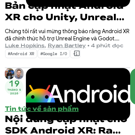
Bản cập nhật Android
XR cho Unity, Unreal
và Godot
Chúng tôi rất vui mừng thông báo rằng Android XR
đã chính thức hỗ trợ Unreal Engine và Godot.
Chúng tôi cũng ra mắt các công cụ mới được thiết
Luke Hopkins
,
Ryan Bartley
•
4 phút đọc
kế để tăng năng suất và cho phép các chức năng
#Android XR
#Google I/O
+1
XR mới: Android XR Engine Hub và Android XR
Interaction Framework.
19
THÁNG 5
2026
Tin tức về sản phẩm
Nội dung cập nhật cho
SDK Android XR: Ra