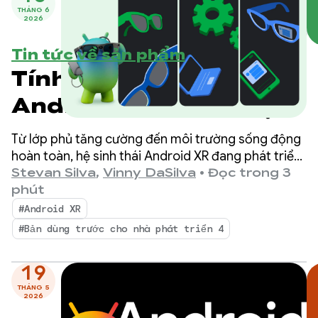
THÁNG 6
2026
Tin tức về sản phẩm
Tính năng mới trong
Android XR: Công cụ,
hỗ trợ công cụ và
Từ lớp phủ tăng cường đến môi trường sống động
thông tin cập nhật về
hoàn toàn, hệ sinh thái Android XR đang phát triển
nhanh chóng, với Samsung Galaxy XR đã ra mắt
Stevan Silva
,
Vinny DaSilva
•
Đọc trong 3
hệ sinh thái
hôm nay.
phút
#Android XR
#Bản dùng trước cho nhà phát triển 4
19
THÁNG 5
2026