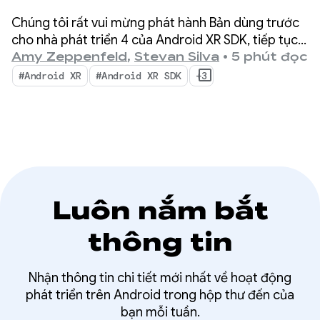
mắt Bản dùng thử 4
Chúng tôi rất vui mừng phát hành Bản dùng trước
cho nhà phát triển
cho nhà phát triển 4 của Android XR SDK, tiếp tục
tập trung vào việc hợp nhất quá trình phát triển
Amy Zeppenfeld
,
Stevan Silva
•
5 phút đọc
trên nhiều thiết bị cho thiết bị đeo đầu, kính thông
#Android XR
#Android XR SDK
+3
minh XR có dây và kính thông minh.
Luôn nắm bắt
thông tin
Nhận thông tin chi tiết mới nhất về hoạt động
phát triển trên Android trong hộp thư đến của
bạn mỗi tuần.