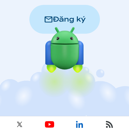
mail
Đăng ký