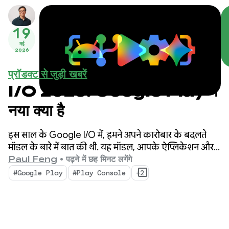
19
मई
2026
प्रॉडक्ट से जुड़ी खबरें
I/O 2026: Google Play में
नया क्या है
इस साल के Google I/O में, हमने अपने कारोबार के बदलते
मॉडल के बारे में बात की थी. यह मॉडल, आपके ऐप्लिकेशन और
कॉन्टेंट को स्टोर पर और स्टोर से बाहर खोजने के लिए ज़्यादा
Paul Feng
•
पढ़ने में छह मिनट लगेंगे
विकल्प और नए तरीके उपलब्ध कराता है. हमने बेहतर टूल और
#Google Play
#Play Console
+2
अहम जानकारी भी लॉन्च की है. इनसे आपको अपने कारोबार को
आसानी से आगे बढ़ाने में मदद मिलेगी.