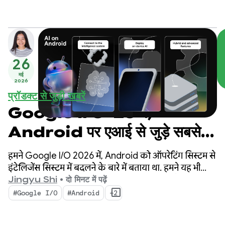
हो.
26
मई
2026
प्रॉडक्ट से जुड़ी खबरें
Google I/O ‘26 में,
Android पर एआई से जुड़े सबसे
अहम अपडेट
हमने Google I/O 2026 में, Android को ऑपरेटिंग सिस्टम से
इंटेलिजेंस सिस्टम में बदलने के बारे में बताया था. हमने यह भी
दिखाया कि सिस्टम के साथ मिलकर, बेहतर अनुभव कैसे बनाए
Jingyu Shi
•
दो मिनट में पढ़ें
जा सकते हैं. साथ ही, Google के एआई की सुविधाओं को अपने
#Google I/O
#Android
+2
ऐप्लिकेशन में कैसे शामिल किया जा सकता है.