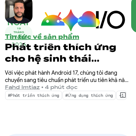
NGÀY
19
THÁNG
Tin tức về sản phẩm
5 NĂM
Phát triển thích ứng
2026
cho hệ sinh thái
Android đang mở rộng
Với việc phát hành Android 17, chúng tôi đang
chuyển sang tiêu chuẩn phát triển ưu tiên khả năng
thích ứng. Người dùng không còn chỉ dựa vào một
Fahd Imtiaz
•
4 phút đọc
kiểu dáng thiết bị nữa mà chuyển đổi giữa điện
#Phát triển thích ứng
#Ứng dụng thích ứng
+1
thoại, thiết bị gập, máy tính bảng, máy tính xách
tay, màn hình ô tô và môi trường XR sống động
trong suốt cả ngày.