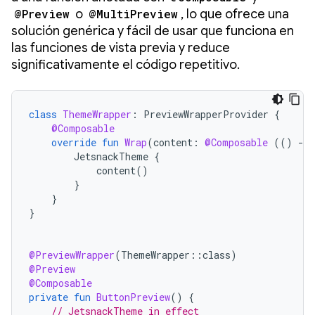
@Preview
o
@MultiPreview
, lo que ofrece una
solución genérica y fácil de usar que funciona en
las funciones de vista previa y reduce
significativamente el código repetitivo.
class
ThemeWrapper
:
PreviewWrapperProvider
{
@Composable
override
fun
Wrap
(
content
:
@Composable
(()
-
>
JetsnackTheme
{
content
()
}
}
}
@PreviewWrapper
(
ThemeWrapper
::
class
)
@Preview
@Composable
private
fun
ButtonPreview
()
{
// JetsnackTheme in effect