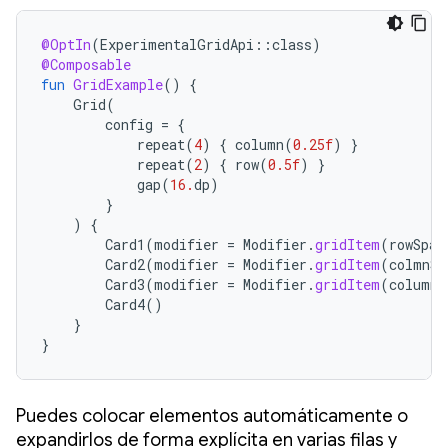
@OptIn
(
ExperimentalGridApi
::
class
)
@Composable
fun
GridExample
()
{
Grid
(
config
=
{
repeat
(
4
)
{
column
(
0.25f
)
}
repeat
(
2
)
{
row
(
0.5f
)
}
gap
(
16.
dp
)
}
)
{
Card1
(
modifier
=
Modifier
.
gridItem
(
rowSpan
Card2
(
modifier
=
Modifier
.
gridItem
(
colmnSp
Card3
(
modifier
=
Modifier
.
gridItem
(
columnS
Card4
()
}
}
Puedes colocar elementos automáticamente o
expandirlos de forma explícita en varias filas y