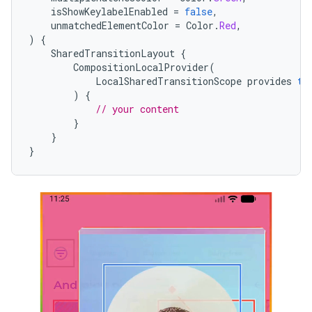
isShowKeylabelEnabled
=
false
,
unmatchedElementColor
=
Color
.
Red
,
)
{
SharedTransitionLayout
{
CompositionLocalProvider
(
LocalSharedTransitionScope
provides
th
)
{
// your content
}
}
}