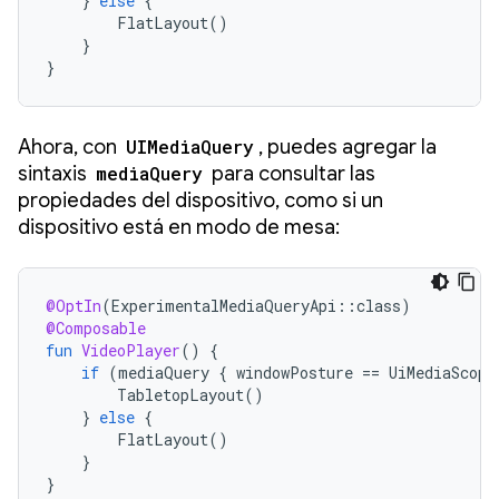
}
else
{
FlatLayout
()
}
}
Ahora, con
UIMediaQuery
, puedes agregar la
sintaxis
mediaQuery
para consultar las
propiedades del dispositivo, como si un
dispositivo está en modo de mesa:
@OptIn
(
ExperimentalMediaQueryApi
::
class
)
@Composable
fun
VideoPlayer
()
{
if
(
mediaQuery
{
windowPosture
==
UiMediaScope
TabletopLayout
()
}
else
{
FlatLayout
()
}
}