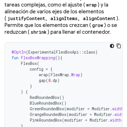
tareas complejas, como el ajuste (
wrap
) y la
alineación de varios ejes de los elementos
(
justifyContent, alignItems, alignContent
).
Permite que los elementos crezcan (
grow
) o se
reduzcan (
shrink
) para llenar el contenedor.
@OptIn
(
ExperimentalFlexBoxApi
::
class
)
fun
FlexBoxWrapping
(){
FlexBox
(
config
=
{
wrap
(
FlexWrap
.
Wrap
)
gap
(
8.
dp
)
}
)
{
RedRoundedBox
()
BlueRoundedBox
()
GreenRoundedBox
(
modifier
=
Modifier
.
width
(
OrangeRoundedBox
(
modifier
=
Modifier
.
width
PinkRoundedBox
(
modifier
=
Modifier
.
width
(
2
}