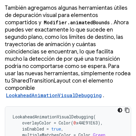
También agregamos algunas herramientas útiles
de depuración visual para elementos
compartidos y
Modifier.animatedBounds
. Ahora
puedes ver exactamente lo que sucede en
segundo plano, como los límites de destino, las
trayectorias de animación y cuántas
coincidencias se encuentran, lo que facilita
mucho la detección de por qué una transición
podría no comportarse como se espera. Para
usar las nuevas herramientas, simplemente rodea
tu SharedTransitionLayout con el elemento
componible
LookaheadAnimationVisualDebugging
.
LookaheadAnimationVisualDebugging
(
overlayColor
=
Color
(
0
x4AE91E63
),
isEnabled
=
true
,
multipleMatchesColor
=
Color
.
Green
,