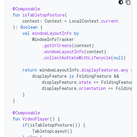
@Composable
fun
isTabletopPosture
(
context
:
Context
=
LocalContext
.
current
):
Boolean
{
val
windowLayoutInfo
by
WindowInfoTracker
.
getOrCreate
(
context
)
.
windowLayoutInfo
(
context
)
.
collectAsStateWithLifecycle
(
null
)
return
windowLayoutInfo
.
displayFeatures
.
any
{
displayFeature
is
FoldingFeature
displayFeature
.
state
==
FoldingFeature
displayFeature
.
orientation
==
FoldingF
}
}
@Composable
fun
VideoPlayer
()
{
if
(
isTabletopPosture
())
{
TabletopLayout
()