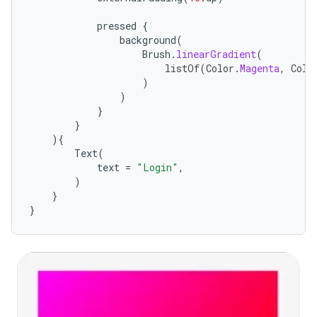
pressed
{
background
(
Brush
.
linearGradient
(
listOf
(
Color
.
Magenta
,
Colo
)
)
}
}
){
Text
(
text
=
"Login"
,
)
}
}