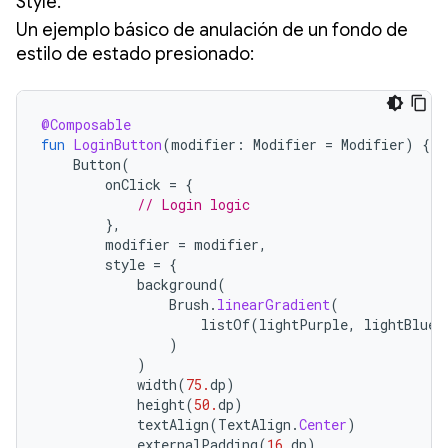
Style.
Un ejemplo básico de anulación de un fondo de
estilo de estado presionado:
@Composable
fun
LoginButton
(
modifier
:
Modifier
=
Modifier
)
{
Button
(
onClick
=
{
// Login logic
},
modifier
=
modifier
,
style
=
{
background
(
Brush
.
linearGradient
(
listOf
(
lightPurple
,
lightBlue
)
)
)
width
(
75.
dp
)
height
(
50.
dp
)
textAlign
(
TextAlign
.
Center
)
externalPadding
(
16.
dp
)