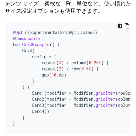
テンツ サイズ、柔軟な「Fr」単位など、使い慣れた
サイズ設定オプションも使用できます。
@OptIn
(
ExperimentalGridApi
::
class
)
@Composable
fun
GridExample
()
{
Grid
(
config
=
{
repeat
(
4
)
{
column
(
0.25f
)
}
repeat
(
2
)
{
row
(
0.5f
)
}
gap
(
16.
dp
)
}
)
{
Card1
(
modifier
=
Modifier
.
gridItem
(
rowSpan
Card2
(
modifier
=
Modifier
.
gridItem
(
colmnSp
Card3
(
modifier
=
Modifier
.
gridItem
(
columnS
Card4
()
}
}