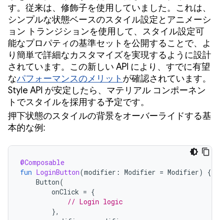
す。従来は、修飾子を使用していました。これは、
シンプルな状態ベースのスタイル設定とアニメーシ
ョン トランジションを使用して、スタイル設定可
能なプロパティの基準セットを公開することで、よ
り簡単で詳細なカスタマイズを実現するように設計
されています。この新しい API により、すでに有望
な
パフォーマンスのメリット
が確認されています。
Style API が安定したら、マテリアル コンポーネン
トでスタイルを採用する予定です。
押下状態のスタイルの背景をオーバーライドする基
本的な例:
@Composable
fun
LoginButton
(
modifier
:
Modifier
=
Modifier
)
{
Button
(
onClick
=
{
// Login logic
},