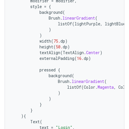
modifier
=
modifier
,
style
=
{
background
(
Brush
.
linearGradient
(
listOf
(
lightPurple
,
lightBlue
)
)
)
width
(
75.
dp
)
height
(
50.
dp
)
textAlign
(
TextAlign
.
Center
)
externalPadding
(
16.
dp
)
pressed
{
background
(
Brush
.
linearGradient
(
listOf
(
Color
.
Magenta
,
Colo
)
)
}
}
){
Text
(
text
=
"Login"
,