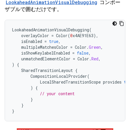
LookaheadAnimationVisualDebugging
コンポー
ザブルで囲むだけです。
LookaheadAnimationVisualDebugging
(
overlayColor
=
Color
(
0
x4AE91E63
),
isEnabled
=
true
,
multipleMatchesColor
=
Color
.
Green
,
isShowKeylabelEnabled
=
false
,
unmatchedElementColor
=
Color
.
Red
,
)
{
SharedTransitionLayout
{
CompositionLocalProvider
(
LocalSharedTransitionScope
provides
th
)
{
// your content
}
}
}