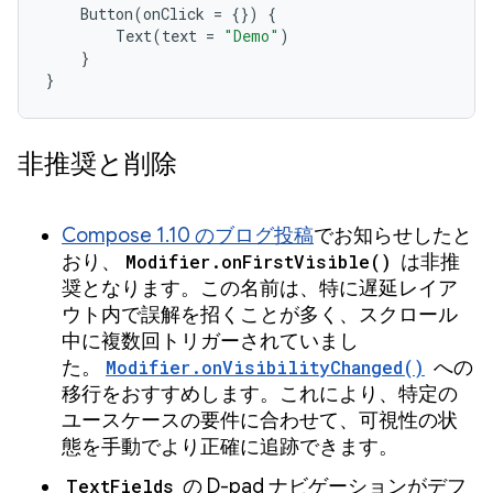
Button
(
onClick
=
{})
{
Text
(
text
=
"Demo"
)
}
}
非推奨と削除
Compose 1.10 のブログ投稿
でお知らせしたと
おり、
Modifier.onFirstVisible()
は非推
奨となります。この名前は、特に遅延レイア
ウト内で誤解を招くことが多く、スクロール
中に複数回トリガーされていまし
た。
Modifier.onVisibilityChanged()
への
移行をおすすめします。これにより、特定の
ユースケースの要件に合わせて、可視性の状
態を手動でより正確に追跡できます。
TextFields
の D-pad ナビゲーションがデフ