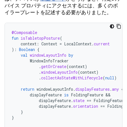
バイス プロパティにアクセスするには、多くのボ
イラープレートを記述する必要がありました。
@Composable
fun
isTabletopPosture
(
context
:
Context
=
LocalContext
.
current
):
Boolean
{
val
windowLayoutInfo
by
WindowInfoTracker
.
getOrCreate
(
context
)
.
windowLayoutInfo
(
context
)
.
collectAsStateWithLifecycle
(
null
)
return
windowLayoutInfo
.
displayFeatures
.
any
{
displayFeature
is
FoldingFeature
displayFeature
.
state
==
FoldingFeature
displayFeature
.
orientation
==
FoldingF
}
}