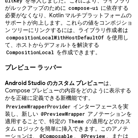
ultKey
を導入しました。これにより、ライブラリ
がルックアップのために
compose-ui
に依存する
必要がなくなり、Kotlin マルチプラットフォームの
サポートが向上します。これらの値をコンポジショ
ン ツリーにリンクするには、ライブラリ作成者は
compositionLocalWithHostDefaultOf
を使用し
て、ホストからデフォルトを解決する
CompositionLocal
を作成できます。
プレビュー ラッパー
Android Studio のカスタム プレビュー
は、
Compose プレビューの内容をどのように表示する
かを正確に定義できる新機能です。
PreviewWrapperProvider
インターフェースを実
装し、新しい
@PreviewWrapper
アノテーションを
適用することで、特定の
Theme
の適用などのカス
タム ロジックを簡単に挿入できます。このアノテ
ーションは、
@Composable
、
@Preview
、または