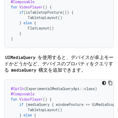
@Composable
fun
VideoPlayer
()
{
if
(
isTabletopPosture
())
{
TabletopLayout
()
}
else
{
FlatLayout
()
}
}
UIMediaQuery
を使用すると、デバイスが卓上モー
ドかどうかなど、デバイスのプロパティをクエリす
る
mediaQuery
構文を追加できます。
@OptIn
(
ExperimentalMediaQueryApi
::
class
)
@Composable
fun
VideoPlayer
()
{
if
(
mediaQuery
{
windowPosture
==
UiMediaScope
TabletopLayout
()
}
else
{