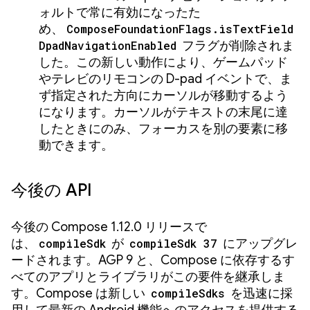
ォルトで常に有効になったた
め、
ComposeFoundationFlags.isTextField
DpadNavigationEnabled
フラグが削除されま
した。この新しい動作により、ゲームパッド
やテレビのリモコンの D-pad イベントで、ま
ず指定された方向にカーソルが移動するよう
になります。カーソルがテキストの末尾に達
したときにのみ、フォーカスを別の要素に移
動できます。
今後の API
今後の Compose 1.12.0 リリースで
は、
compileSdk
が
compileSdk 37
にアップグレ
ードされます。AGP 9 と、Compose に依存するす
べてのアプリとライブラリがこの要件を継承しま
す。Compose は新しい
compileSdks
を迅速に採
用して最新の Android 機能へのアクセスを提供する