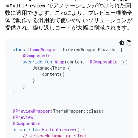
@MultiPreview
でアノテーションが付けられた関
数に適用できます。これにより、プレビュー機能全
体で動作する汎用的で使いやすいソリューションが
提供され、繰り返しコードが大幅に削減されます。
class
ThemeWrapper
:
PreviewWrapperProvider
{
@Composable
override
fun
Wrap
(
content
:
@Composable
(()
-
>
JetsnackTheme
{
content
()
}
}
}
@PreviewWrapper
(
ThemeWrapper
::
class
)
@Preview
@Composable
private
fun
ButtonPreview
()
{
// JetsnackTheme in effect