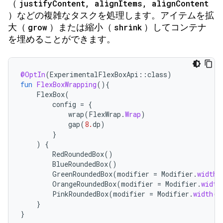
（
justifyContent, alignItems, alignContent
）などの複雑なタスクを処理します。アイテムを拡
大（
grow
）または縮小（
shrink
）してコンテナ
を埋めることができます。
@OptIn
(
ExperimentalFlexBoxApi
::
class
)
fun
FlexBoxWrapping
(){
FlexBox
(
config
=
{
wrap
(
FlexWrap
.
Wrap
)
gap
(
8.
dp
)
}
)
{
RedRoundedBox
()
BlueRoundedBox
()
GreenRoundedBox
(
modifier
=
Modifier
.
width
(
OrangeRoundedBox
(
modifier
=
Modifier
.
width
PinkRoundedBox
(
modifier
=
Modifier
.
width
(
2
}
}