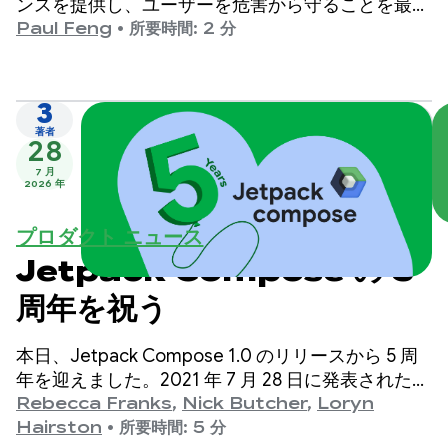
ンスを提供し、ユーザーを危害から守ることを最優
先事項としています。
Paul Feng
•
所要時間: 2 分
3
著者
28
7 月
2026 年
プロダクト ニュース
Jetpack Compose の 5
周年を祝う
本日、Jetpack Compose 1.0 のリリースから 5 周
年を迎えました。2021 年 7 月 28 日に発表されたバ
ージョン 1.0 から最新の 1.11 リリースまで、API は
Rebecca Franks
,
Nick Butcher
,
Loryn
長年にわたって大幅に進化してきました。この機会
Hairston
•
所要時間: 5 分