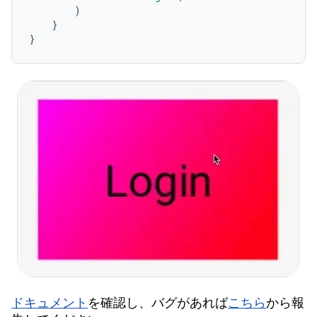
)
}
}
ドキュメント
を確認し、バグがあれば
こちら
から報