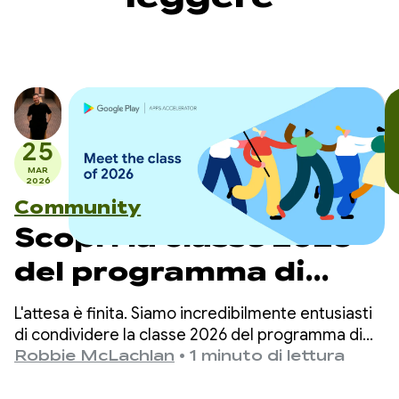
25
MAR
2026
Community
Scopri la classe 2026
del programma di
accelerazione per app
L'attesa è finita. Siamo incredibilmente entusiasti
di Google Play
di condividere la classe 2026 del programma di
accelerazione per app di Google Play.
Robbie McLachlan
•
1 minuto di lettura