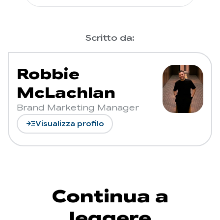
Scritto da:
Robbie
McLachlan
Brand Marketing Manager
read_more
Visualizza profilo
Continua a
leggere