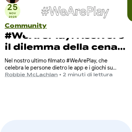
25
NOV
2025
Community
#WeArePlay: risolvere
il dilemma della cena:
in che modo DELISH
Nel nostro ultimo filmato #WeArePlay, che
KITCHEN aiuta 13
celebra le persone dietro le app e i giochi su
Google Play, incontriamo Chiharu, una delle
Robbie McLachlan
•
2 minuti di lettura
milioni di cuochi
fondatrici di DELISH KITCHEN.
casalinghi