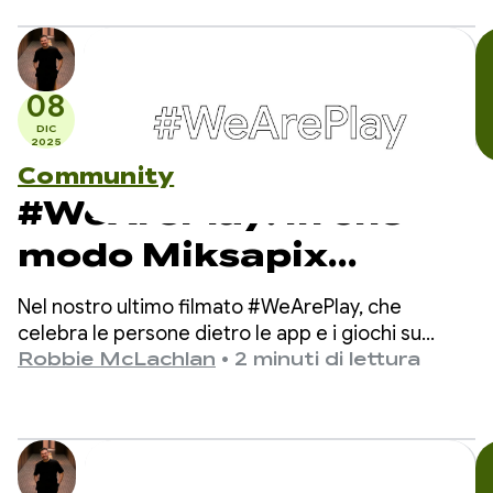
08
DIC
2025
Community
#WeArePlay: in che
modo Miksapix
Interactive porta
Nel nostro ultimo filmato #WeArePlay, che
l'antica mitologia
celebra le persone dietro le app e i giochi su
Google Play, incontriamo Mikkel, il fondatore e
Robbie McLachlan
•
2 minuti di lettura
sami ai giocatori di
CEO di Miksapix Interactive.
tutto il mondo