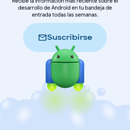
Recibe la información más reciente sobre el
desarrollo de Android en tu bandeja de
entrada todas las semanas.
mail
Suscribirse