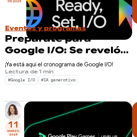
DE 2026
Eventos y programas
Prepárate para
Google I/O: Se reveló
el cronograma de la
¡Ya está aquí el cronograma de Google I/O!
transmisión en vivo
Lectura de 1 min
#Google I/O
#IA generativa
11
MARZO
2026