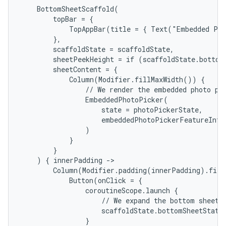
    BottomSheetScaffold(

        topBar = {

            TopAppBar(title = { Text("Embedded Pho
        },

        scaffoldState = scaffoldState,

        sheetPeekHeight = if (scaffoldState.bottomS
        sheetContent = {

            Column(Modifier.fillMaxWidth()) {

                // We render the embedded photo pic
                EmbeddedPhotoPicker(

                    state = photoPickerState,

                    embeddedPhotoPickerFeatureInfo 
                )

            }

        }

    ) { innerPadding ->

        Column(Modifier.padding(innerPadding).fill
            Button(onClick = {

                coroutineScope.launch {

                    // We expand the bottom sheet, 
                    scaffoldState.bottomSheetState.
                }
