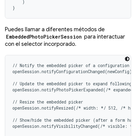
    )

}
Puedes llamar a diferentes métodos de
EmbeddedPhotoPickerSession
para interactuar
con el selector incorporado.
// Notify the embedded picker of a configuration ch
openSession.notifyConfigurationChanged(newConfig)

// Update the embedded picker to expand following a
openSession.notifyPhotoPickerExpanded(/* expanded:
// Resize the embedded picker

openSession.notifyResized(/* width: */ 512, /* hei
// Show/hide the embedded picker (after a form has 
openSession.notifyVisibilityChanged(/* visible: */ 