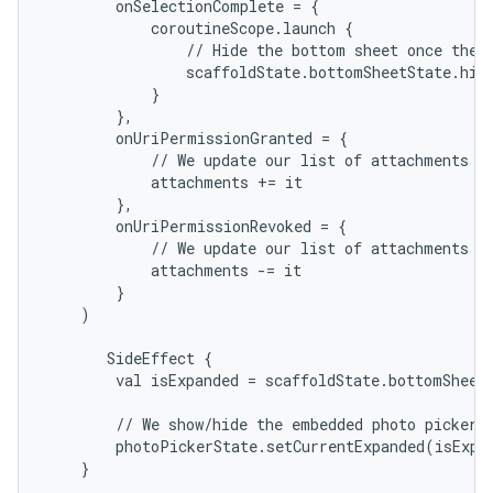
        onSelectionComplete = {

            coroutineScope.launch {

                // Hide the bottom sheet once the u
                scaffoldState.bottomSheetState.hide
            }

        },

        onUriPermissionGranted = {

            // We update our list of attachments wi
            attachments += it

        },

        onUriPermissionRevoked = {

            // We update our list of attachments wi
            attachments -= it

        }

    )

       SideEffect {

        val isExpanded = scaffoldState.bottomSheetS
        // We show/hide the embedded photo picker t
        photoPickerState.setCurrentExpanded(isExpan
    }
