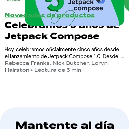
DE 2026
Novedades de productos
Celebramos 5 años de
Jetpack Compose
Hoy, celebramos oficialmente cinco años desde
el lanzamiento de Jetpack Compose 1.0. Desde la
versión 1.0, anunciada el 28 de julio de 2021, hasta
Rebecca Franks
,
Nick Butcher
,
Loryn
nuestro lanzamiento más reciente de la versión
Hairston
•
Lectura de 5 min
1.11, vimos que las APIs evolucionaron
significativamente a lo largo de los años, y nos
tomamos un momento para celebrarlo.
Mantente al día