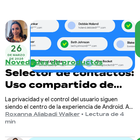
26
DE MARZO
DE 2026
Novedades de productos
Selector de contactos:
Uso compartido de
contactos con
La privacidad y el control del usuario siguen
prioridad para la
siendo el centro de la experiencia de Android. Así
como el selector de fotos hizo que el uso
Roxanna Aliabadi Walker
•
Lectura de 4
privacidad
compartido de contenido multimedia fuera
min
seguro y fácil de implementar, ahora estamos
brindando ese mismo nivel de privacidad,