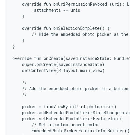
    override fun onUriPermissionRevoked (uris: List
        _attachments -= uris

    }

    override fun onSelectionComplete() {

        // Hide the embedded photo picker as the us
    }

}

override fun onCreate(savedInstanceState: Bundle?) 
    super.onCreate(savedInstanceState)

    setContentView(R.layout.main_view)

    //

    // Add the embedded photo picker to a bottom sh
    //

    picker = findViewById(R.id.photopicker)

    picker.addEmbeddedPhotoPickerStateChangeListen
    picker.setEmbeddedPhotoPickerFeatureInfo(

        // Set a custom accent color

        EmbeddedPhotoPickerFeatureInfo.Builder().s