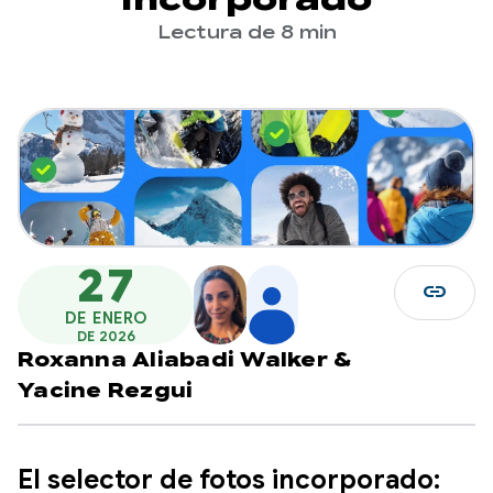
Lectura de 8 min
27
link
DE ENERO
DE 2026
Roxanna Aliabadi Walker
&
Yacine Rezgui
El selector de fotos incorporado: