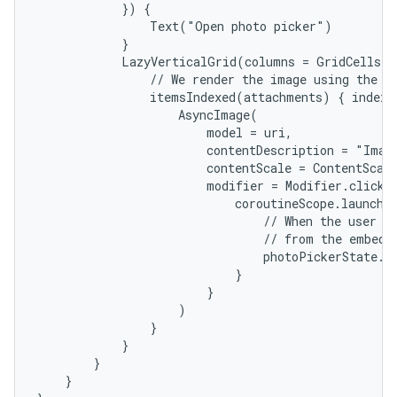
            }) {

                Text("Open photo picker")

            }

            LazyVerticalGrid(columns = GridCells.A
                // We render the image using the Co
                itemsIndexed(attachments) { index, 
                    AsyncImage(

                        model = uri,

                        contentDescription = "Image
                        contentScale = ContentScale
                        modifier = Modifier.clickab
                            coroutineScope.launch {
                                // When the user cl
                                // from the embedde
                                photoPickerState.de
                            }

                        }

                    )

                }

            }

        }

    }
