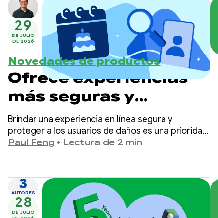
simplicidad y excelente experiencia del usuario a
la selección de contactos.
29
DE JULIO
DE 2026
Novedades de productos
Ofrece experiencias
más seguras y
adecuadas para la
Brindar una experiencia en línea segura y
edad en Google Play
proteger a los usuarios de daños es una prioridad
principal en Google Play.
Paul Feng
•
Lectura de 2 min
3
AUTORES
28
DE JULIO