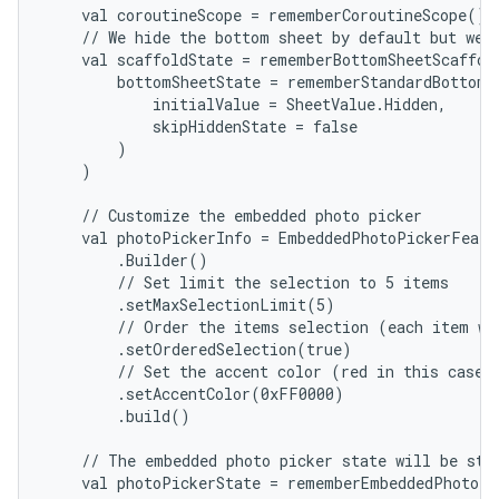
    val coroutineScope = rememberCoroutineScope()

    // We hide the bottom sheet by default but we s
    val scaffoldState = rememberBottomSheetScaffold
        bottomSheetState = rememberStandardBottomSh
            initialValue = SheetValue.Hidden,

            skipHiddenState = false

        )

    )

    // Customize the embedded photo picker

    val photoPickerInfo = EmbeddedPhotoPickerFeatur
        .Builder()

        // Set limit the selection to 5 items

        .setMaxSelectionLimit(5)

        // Order the items selection (each item wil
        .setOrderedSelection(true)

        // Set the accent color (red in this case, 
        .setAccentColor(0xFF0000)

        .build()

    // The embedded photo picker state will be stor
    val photoPickerState = rememberEmbeddedPhotoPi