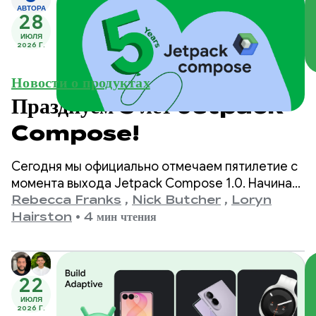
АВТОРА
28
ИЮЛЯ
2026 Г.
Новости о продуктах
Празднуем 5 лет Jetpack
Compose!
Сегодня мы официально отмечаем пятилетие с
момента выхода Jetpack Compose 1.0. Начиная
с версии 1.0, анонсированной 28 июля 2021 года,
Rebecca Franks
,
Nick Butcher
,
Loryn
и заканчивая нашей последней версией 1.11, мы
Hairston
•
4 мин чтения
стали свидетелями значительного развития API,
и мы хотим отметить это событие.
22
ИЮЛЯ
2026 Г.