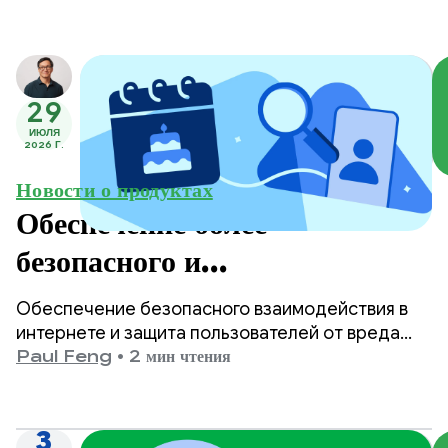
29
ИЮЛЯ
2026 Г.
Новости о продуктах
Обеспечение более
безопасного и
соответствующего возрасту
Обеспечение безопасного взаимодействия в
контента в Google Play.
интернете и защита пользователей от вреда
являются одними из главных приоритетов
Paul Feng
•
2 мин чтения
Google Play.
3