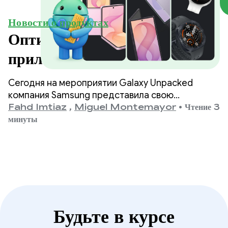
Новости о продуктах
Оптимизируйте свои
приложения для устройств
Samsung Galaxy нового
Сегодня на мероприятии Galaxy Unpacked
поколения.
компания Samsung представила свою
новейшую линейку складных и носимых
Fahd Imtiaz
,
Miguel Montemayor
•
Чтение 3
устройств. Для разработчиков это означает,
минуты
что разнообразие форм-факторов, размеров
экранов и положений устройств, которые
должно поддерживать ваше приложение, снова
расширяется.
Будьте в курсе