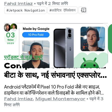
पहुंच सकते हैं. इनमें फ़ोल्ड किए जा सकने वाले डिवाइस, टैबलेट,
Fahd Imtiaz
•
पढ़ने में 2 मिनट लगेंगे
तीन ज़रूरी अपडेट
XR, Chromebook, और काम करने वाली कारें शामिल हैं.
#Jetpack Navigation
#अडैप्टिव ऐप्लिकेशन
+2
03
सितंबर
2025
प्रॉडक्ट से जुड़ी खबरें
Compose अडैप्टिव लेआउट 1.2
बीटा के साथ, नई संभावनाएं एक्सप्लोर
करें
Android प्लैटफ़ॉर्म में Pixel 10 Pro Fold जैसे नए साइज़,
डाइमेंशन या कॉन्फ़िगरेशन वाले डिवाइसों के शामिल होने की
वजह से, फ़ोन, टैबलेट, और फ़ोल्ड किए जा सकने वाले डिवाइसों
Fahd Imtiaz
,
Miguel Montemayor
•
पढ़ने में 3
पर अच्छी क्वालिटी वाले उपयोगकर्ता अनुभव देने के लिए,
मिनट लगेंगे
अडैप्टिव ऐप्लिकेशन डेवलपमेंट ज़रूरी है.