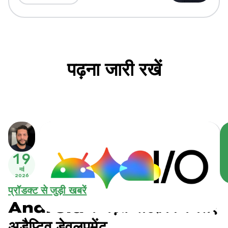
पढ़ना जारी रखें
19
मई
2026
प्रॉडक्ट से जुड़ी खबरें
Android के बढ़ते प्लैटफ़ॉर्म के लिए
अडैप्टिव डेवलपमेंट