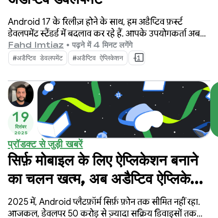
Android 17 के रिलीज़ होने के साथ, हम अडैप्टिव फ़र्स्ट
डेवलपमेंट स्टैंडर्ड में बदलाव कर रहे हैं. आपके उपयोगकर्ता अब
सिर्फ़ एक साइज़, डाइमेंशन या कॉन्फ़िगरेशन वाले डिवाइस पर
Fahd Imtiaz
•
पढ़ने में 4 मिनट लगेंगे
निर्भर नहीं हैं. वे दिन भर फ़ोन, फ़ोल्ड किए जा सकने वाले
#अडैप्टिव डेवलपमेंट
#अडैप्टिव ऐप्लिकेशन
+1
डिवाइस, टैबलेट, लैपटॉप, कार के डिसप्ले, और इमर्सिव XR
एनवायरमेंट के बीच स्विच करते हैं.
19
दिसंबर
2025
प्रॉडक्ट से जुड़ी खबरें
सिर्फ़ मोबाइल के लिए ऐप्लिकेशन बनाने
का चलन खत्म, अब अडैप्टिव ऐप्लिकेशन
बनाने का चलन शुरू: अडैप्टिव
2025 में, Android प्लैटफ़ॉर्म सिर्फ़ फ़ोन तक सीमित नहीं रहा.
ऐप्लिकेशन बनाने के लिए, 2025 के
आजकल, डेवलपर 50 करोड़ से ज़्यादा सक्रिय डिवाइसों तक