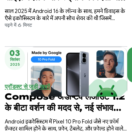
बदलाव करने की सुविधा के लिए तैयार
साल 2025 में Android 16 के लॉन्च के साथ, हमने डिवाइस के
करना
ऐसे इकोसिस्टम के बारे में अपनी सोच शेयर की थी जिसमें
ऐप्लिकेशन, किसी भी स्क्रीन के हिसाब से अपने-आप अडजस्ट हो
पढ़ने में 6 मिनट
जाते हैं. चाहे वह फ़ोन हो, फ़ोल्ड होने वाला डिवाइस हो, टैबलेट
हो, डेस्कटॉप हो, कार का डिसप्ले हो या XR डिवाइस हो.
उपयोगकर्ता चाहते हैं कि उनके ऐप्लिकेशन, हर जगह काम करें.
03
सितंबर
2025
प्रॉडक्ट से जुड़ी खबरें
Compose अडैप्टिव लेआउट 1.2
के बीटा वर्शन की मदद से, नई संभावनाएं
एक्सप्लोर करना
Android इकोसिस्टम में Pixel 10 Pro Fold जैसे नए फ़ॉर्म
फ़ैक्टर शामिल होने के साथ, फ़ोन, टैबलेट, और फ़ोल्ड होने वाले