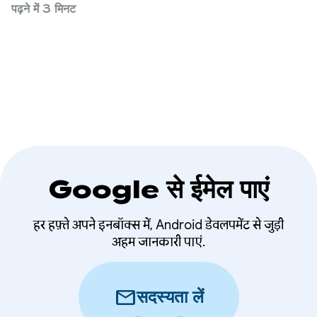
डिवाइसों पर बेहतर उपयोगकर्ता अनुभव देने के लिए, अडैप्टिव
पढ़ने में 3 मिनट
ऐप्लिकेशन डेवलपमेंट ज़रूरी है.
Google से ईमेल पाएं
हर हफ़्ते अपने इनबॉक्स में, Android डेवलपमेंट से जुड़ी
अहम जानकारी पाएं.
mail
सदस्यता लें