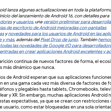
oid lanza algunas actualizaciones en toda la plataforma
 inicio del lanzamiento de Android 16, con detalles para
adores
y
usuarios
, una
versión preliminar para desarroll
ias de escritorio de Android mejoradas con pantallas
as
y
novedades para los usuarios de Android en las apl
e y más
, además del
Pixel Drop de junio
. También
hemo
todas las novedades de Google I/O para desarrollador
entradas en crear aplicaciones Android excelentes y a
arición continua de nuevos factores de forma, el eco
s más dinámico que nunca.
ios de Android esperan que sus aplicaciones funcionen
n en una gama cada vez más diversa de factores de f
éfonos y plegables hasta tablets, Chromebooks, telev
ear y XR. Sin embargo, muchas aplicaciones Android 
stas expectativas, ya que se crean con restricciones
de usuario, como estar bloqueadas en una sola orienta