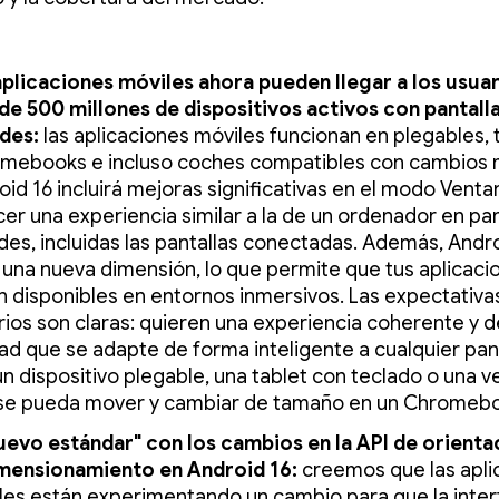
aplicaciones móviles ahora pueden llegar a los usua
de 500 millones de dispositivos activos con pantall
des:
las aplicaciones móviles funcionan en plegables, 
mebooks e incluso coches compatibles con cambios 
oid 16 incluirá mejoras significativas en el modo Venta
cer una experiencia similar a la de un ordenador en pan
des, incluidas las pantallas conectadas. Además, Andr
 una nueva dimensión, lo que permite que tus aplicaci
n disponibles en entornos inmersivos. Las expectativas
rios son claras: quieren una experiencia coherente y d
dad que se adapte de forma inteligente a cualquier pant
un dispositivo plegable, una tablet con teclado o una 
se pueda mover y cambiar de tamaño en un Chromeb
nuevo estándar" con los cambios en la API de orienta
mensionamiento en Android 16:
creemos que las apli
les están experimentando un cambio para que la inter