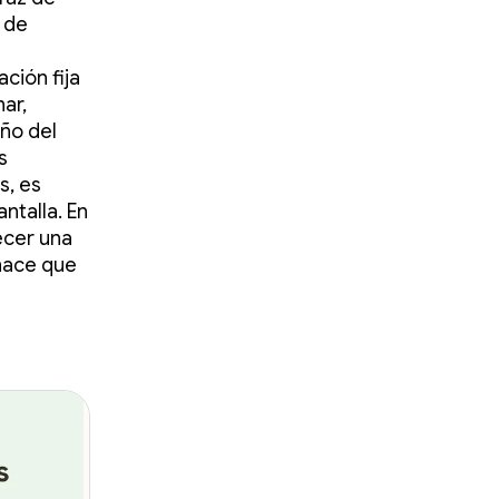
 de
ción fija
ar,
ño del
s
s, es
ntalla. En
ecer una
 hace que