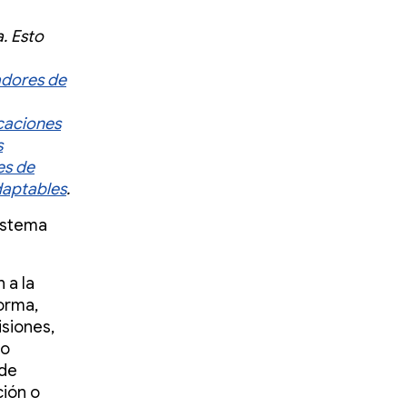
. Esto
adores de
icaciones
s
es de
daptables
.
sistema
 a la
orma,
isiones,
no
 de
ción o