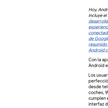
Hoy, Andr
incluye el
desarroll
experienc
conectad
de Googl
resumido 
Android c
Con la ap
Android e
Los usuar
perfecció
desde tel
coches, W
cumplen e
interfaz 