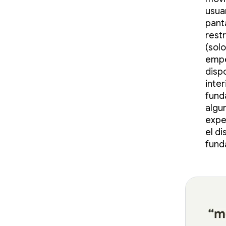
usua
panta
restr
(sol
empe
dispo
inter
fund
algun
expe
el di
fund