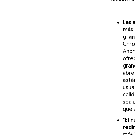
Las 
más 
gran
Chro
Andr
ofre
gran
abre
esté
usua
cali
sea 
que 
"El 
redi
móvi