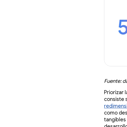
Fuente: d
Priorizar
consiste s
redimens
como dest
tangibles 
desarroll