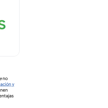
e
no
tación y
enen
entajas