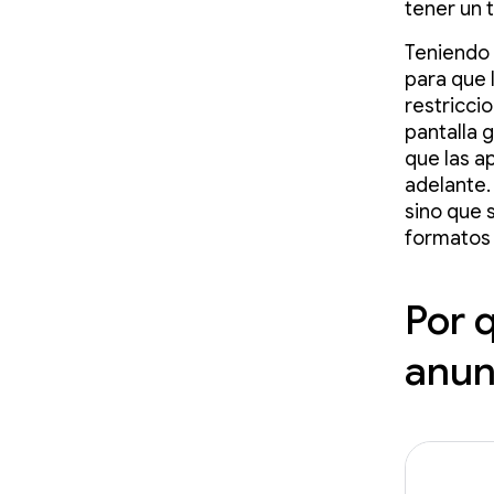
tener un 
Teniendo 
para que 
restricci
pantalla 
que las a
adelante.
sino que 
formatos 
Por 
anun