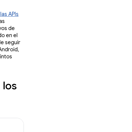
las APIs
as
vos de
do en el
de seguir
Android,
tintos
 los