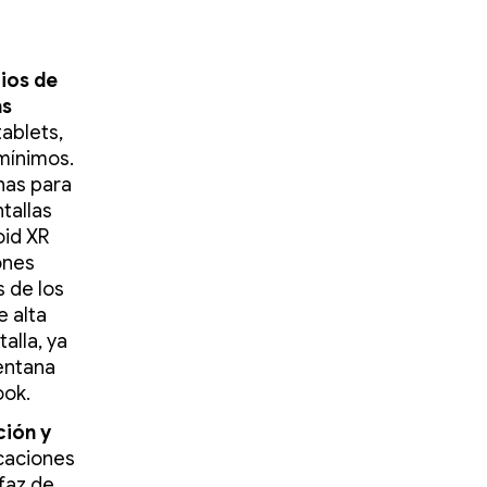
rios de
as
tablets,
mínimos.
nas para
tallas
oid XR
ones
 de los
e alta
alla, ya
ventana
ook.
ción y
caciones
faz de