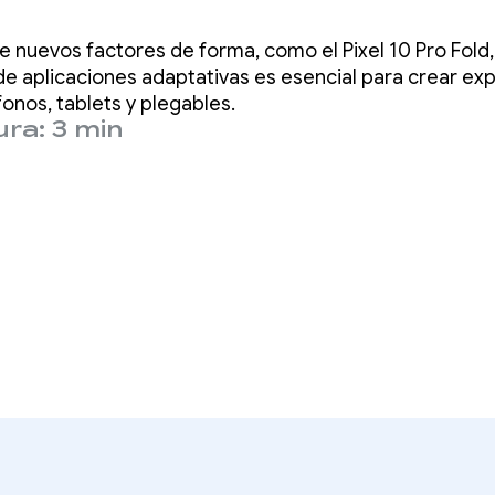
2 de los diseños
e nuevos factores de forma, como el Pixel 10 Pro Fold
tivos de Compo
 de aplicaciones adaptativas es esencial para crear ex
fonos, tablets y plegables.
ra: 3 min