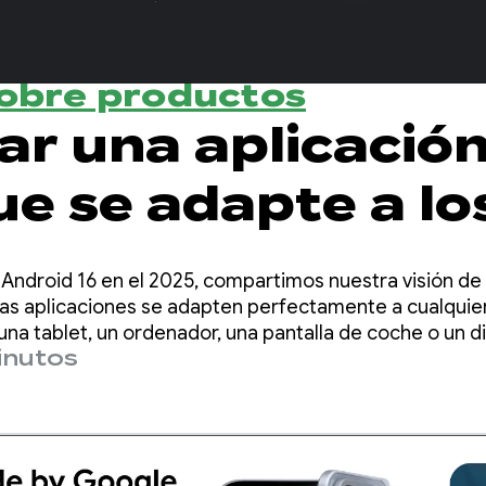
sobre productos
ar una aplicació
ue se adapte a lo
s de tamaño y
 Android 16 en el 2025, compartimos nuestra visión d
ación en Android 
 las aplicaciones se adapten perfectamente a cualquier
una tablet, un ordenador, una pantalla de coche o un d
inutos
s esperan que sus aplicaciones funcionen en cualquier 