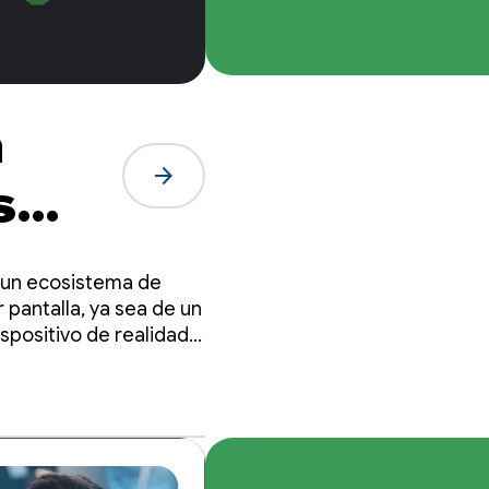
n
arrow_forward
s
e un ecosistema de
17
 pantalla, ya sea de un
ispositivo de realidad
lugar.