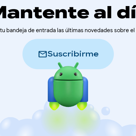
antente al d
u bandeja de entrada las últimas novedades sobre el 
mail
Suscribirme