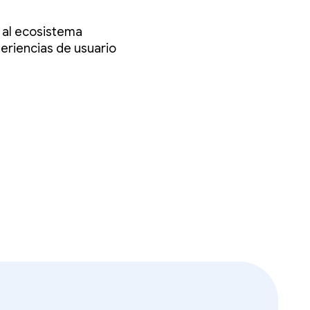
, al ecosistema
se
periencias de usuario