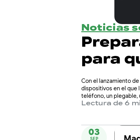
Noticias 
Prepar
para q
cambio
Con el lanzamiento de
orient
dispositivos en el que
teléfono, un plegable, 
Lectura de 6 m
extendida. Los usuario
03
SEP