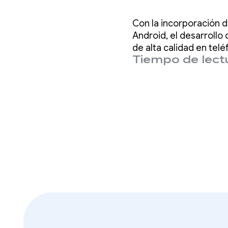
beta 1.
Con la incorporación d
adapta
Android, el desarrollo
de alta calidad en telé
Tiempo de lectu