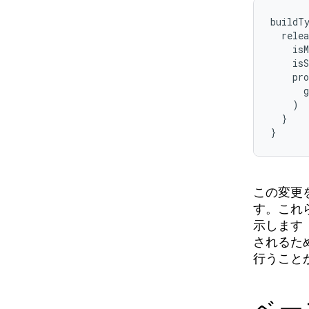
buildTy
  relea
    isM
    isS
    pro
      g
    )

  }

}
この変更
す。これ
示します
されるため
行うこと