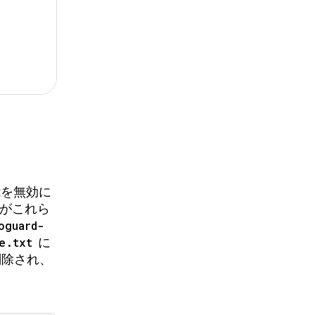
る
能を無効に
 がこれら
oguard-
e.txt
に
除され、