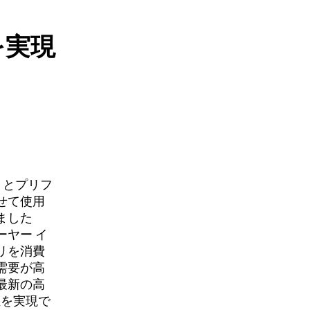
を実現
）とプリフ
せて使用
ました
ヤー イ
リを消費
需要が高
最新の高
生を実現で