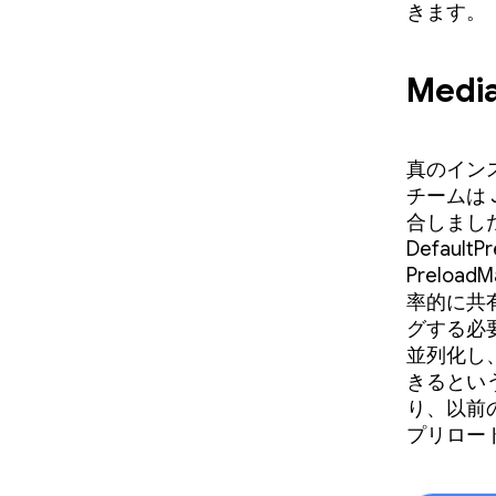
きます。
Medi
真のインスタ
チームは Je
合しまし
Defaul
Preloa
率的に共
グする必
並列化し
きるとい
り、以前
プリロー