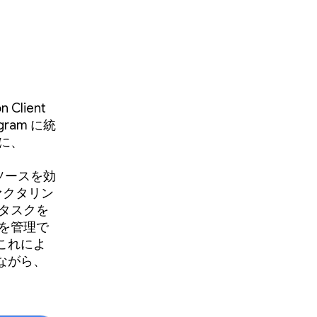
Client
agram に統
に、
でリソースを効
ァクタリン
タスクを
を管理で
これによ
ながら、