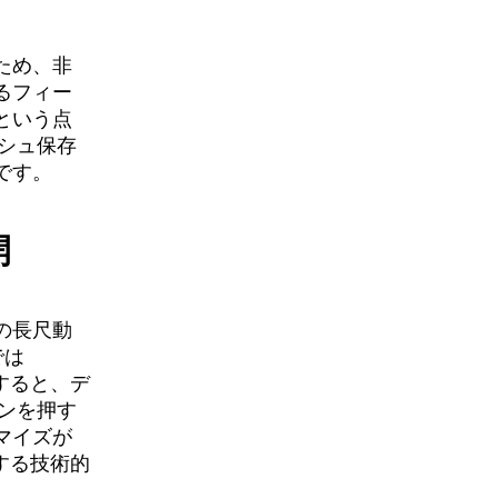
ため、非
るフィー
という点
シュ保存
です。
開
の長尺動
では
すると、デ
ンを押す
マイズが
関する技術的