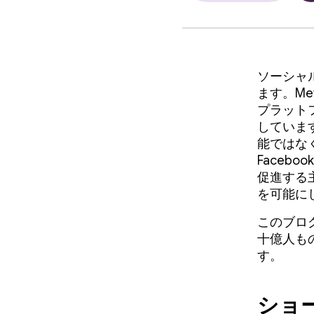
ソーシャ
ます。Met
プラット
していま
能ではな
Faceb
促進する
を可能に
このブロ
十億人も
す。
ショ