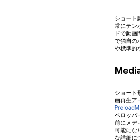
ショート
常にテン
ドで動画
で独自の
や標準的
Medi
ショート
画再生アー
PreloadM
ベロッパ
前にメデ
可能になり
な詳細に