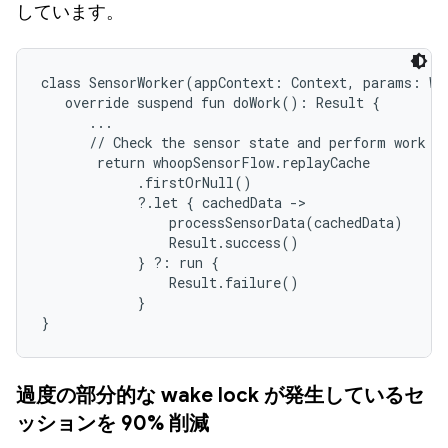
しています。
class SensorWorker(appContext: Context, params: Wo
   override suspend fun doWork(): Result {

      ...

      // Check the sensor state and perform work or
       return whoopSensorFlow.replayCache

            .firstOrNull()

            ?.let { cachedData ->

                processSensorData(cachedData)

                Result.success()

            } ?: run {

                Result.failure()

            }

}
過度の部分的な wake lock が発生しているセ
ッションを 90% 削減