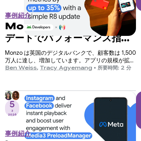
事例紹介
Monzo は簡単な R8 アップ
デートでパフォーマンス指標
を最大 35% 向上
Monzo は英国のデジタルバンクで、顧客数は 1,500
万人に達し、増加しています。アプリの規模が拡大
するにつれて、エンジニアリング チームはアプリ
Ben Weiss
,
Tracy Agyemang
•
所要時間: 2 分
の起動時間を改善すべき重要な領域として特定しま
したが、コードベースに大幅な変更が必要になるこ
とを懸念していました。
5
3
2026
事例紹介