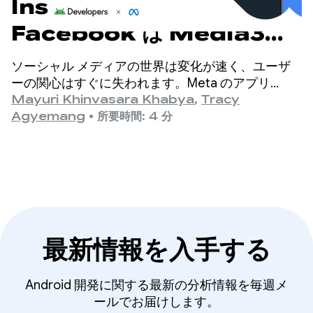
Instagram と
Facebook は Media3
PreloadManager で即時
ソーシャル メディアの世界は変化が速く、ユーザ
再生を実現し、ユーザー エン
ーの関心はすぐに失われます。Meta のアプリ
（Facebook と Instagram）は、世界最大級のソー
Mayuri Khinvasara Khabya
,
Tracy
ゲージメントを向上
シャル プラットフォームであり、世界中で数十億
Agyemang
•
所要時間: 4 分
人のユーザーに利用されています。
最新情報を入手する
Android 開発に関する最新の分析情報を毎週メ
ールでお届けします。