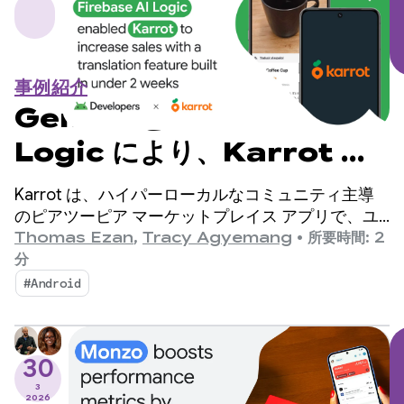
事例紹介
Gemini と Firebase AI
Logic により、Karrot は
2 週間以内に翻訳機能を組み
Karrot は、ハイパーローカルなコミュニティ主導
込み、売上を増加させること
のピアツーピア マーケットプレイス アプリで、ユ
ーザーは他の確認済みユーザーと商品を売買したり
Thomas Ezan
,
Tracy Agyemang
•
所要時間: 2
ができました
交換したりできます。2015 年に韓国でリリースさ
分
れて以来、このプラットフォームはグローバル市場
#Android
に拡大し、登録ユーザー数は 4,300 万人を超えて
います。
30
3
2026