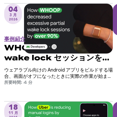
04
3 月
2026
事例紹介
WHOOP が過剰な部分
wake lock セッションを
90% 以上削減した方法
ウェアラブル向けの Android アプリをビルドする場
合、画面がオフになったときに実際の作業が始まり
ます。
所要時間: 4 分
18
11 月