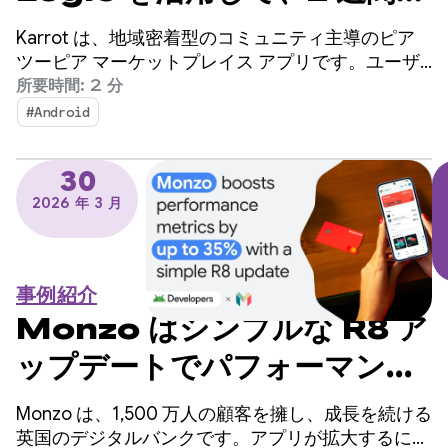
内に翻訳機能を組み込み、売
Karrot は、地域密着型のコミュニティ主導のピア
上を伸ばした Karrot の事例
ツーピア マーケットプレイス アプリです。ユーザ
ーは、他の確認済みのユーザーとアイテムの売買や
所要時間: 2 分
交換を行うことができます。2015 年に韓国でリリ
#Android
ースされて以来、このプラットフォームはグローバ
ル市場に拡大し、4,300 万人を超える登録ユーザー
30
を獲得しています。
2026 年 3 月
事例紹介
Monzo はシンプルな R8 ア
ップデートでパフォーマンス
指標を最大 35% 向上
Monzo は、1,500 万人の顧客を擁し、成長を続ける
英国のデジタルバンクです。アプリが拡大するにつ