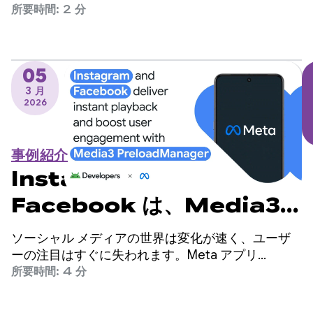
れて、エンジニアリング チームはアプリの起動時
所要時間: 2 分
間を改善すべき重要な領域として特定しましたが、
コードベースに大幅な変更が必要になることを懸念
していました。
05
3 月
2026
事例紹介
Instagram と
Facebook は、Media3
PreloadManager を使用
ソーシャル メディアの世界は変化が速く、ユーザ
して即時再生を実現し、ユー
ーの注目はすぐに失われます。Meta アプリ
（Facebook と Instagram）は世界最大級のソーシ
所要時間: 4 分
ザー エンゲージメントを高め
ャル プラットフォームであり、世界中の数十億人
のユーザーにサービスを提供しています。
ています