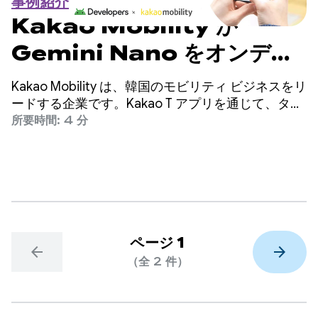
事例紹介
Kakao Mobility が
Gemini Nano をオンデバ
イスで使用してコストを削減
Kakao Mobility は、韓国のモビリティ ビジネスをリ
し、通話コンバージョンを
ードする企業です。Kakao T アプリを通じて、タク
シー配車、ナビゲーション、自転車やスクーターの
所要時間: 4 分
45% 向上
シェアリング、駐車場、宅配便など、さまざまな交
通手段や配送サービスを提供しています。
ページ 1
arrow_back
arrow_forward
（全 2 件）