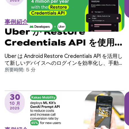
2025
事例紹介
Uber が Restore
Credentials API を使用し
て手動ログインを年間 400
Uber は Android Restore Credentials API を活用し
万件削減している方法
て新しいデバイスへのログインを効率化し、手動ロ
グインを年間 400 万件削減し、ユーザー維持率を
所要時間: 5 分
高めることを目指しています。
30
10 月
2025