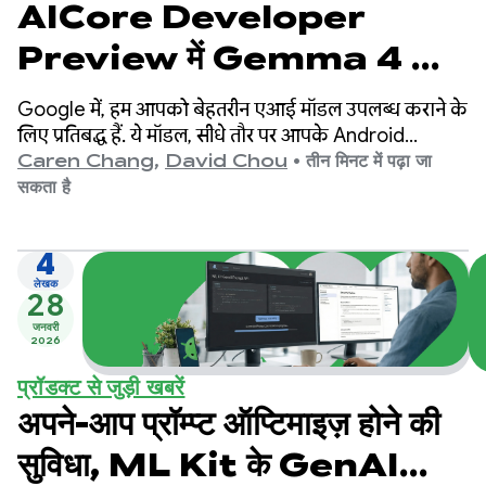
AICore Developer
Preview में Gemma 4 की
उपलब्धता के बारे में जानकारी
Google में, हम आपको बेहतरीन एआई मॉडल उपलब्ध कराने के
लिए प्रतिबद्ध हैं. ये मॉडल, सीधे तौर पर आपके Android
डिवाइसों पर उपलब्ध होंगे. आज हमें यह बताते हुए बहुत खुशी हो
Caren Chang
,
David Chou
•
तीन मिनट में पढ़ा जा
रही है कि हमने अपना सबसे नया और बेहतरीन ओपन मॉडल,
सकता है
Gemma 4 लॉन्च कर दिया है.
4
लेखक
28
जनवरी
2026
प्रॉडक्ट से जुड़ी खबरें
अपने-आप प्रॉम्प्ट ऑप्टिमाइज़ होने की
सुविधा, ML Kit के GenAI