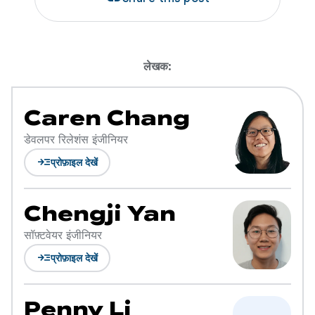
लेखक:
Caren Chang
डेवलपर रिलेशंस इंजीनियर
read_more
प्रोफ़ाइल देखें
Chengji Yan
सॉफ़्टवेयर इंजीनियर
read_more
प्रोफ़ाइल देखें
Penny Li