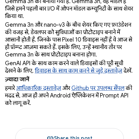
Gemma 3n को बनाया गया है. Gemma 3n, वह मॉडल है
जिसे हमने पहली बार I/O में ओपन मॉडल कम्यूनिटी के साथ शेयर
किया था.
Gemma 3n और nano-v3 के बीच शेयर किए गए फ़ाउंडेशन
की वजह से, डेवलपर को सुविधाओं का प्रोटोटाइप बनाने में
आसानी होती है. जिनके पास Pixel 10 डिवाइस नहीं है वे आज से
ही प्रॉम्प्ट आज़मा सकते हैं. इसके लिए, उन्हें स्थानीय तौर पर
Gemma 3n के साथ प्रोटोटाइप बनाना होगा.
GenAI API के साथ काम करने वाले डिवाइसों की पूरी सूची
देखने के लिए,
डिवाइस के साथ काम करने से जुड़े दस्तावेज़
देखें.
ज़्यादा जानें
हमारे
आधिकारिक दस्तावेज़
और
Github पर उपलब्ध सैंपल
की
मदद से, आज ही अपने Android ऐप्लिकेशन में Prompt API
को लागू करें.
link
Share this post