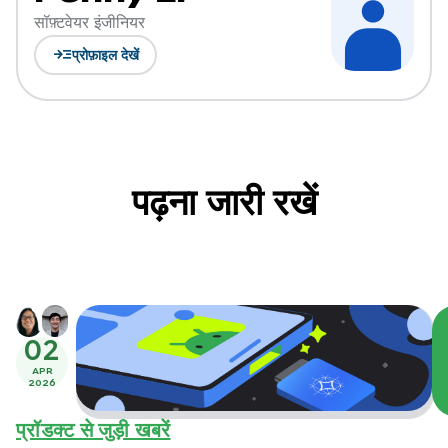
सॉफ़्टवेयर इंजीनियर
read_more
प्रोफ़ाइल देखें
पढ़ना जारी रखें
02
APR
2026
प्रॉडक्ट से जुड़ी खबरें