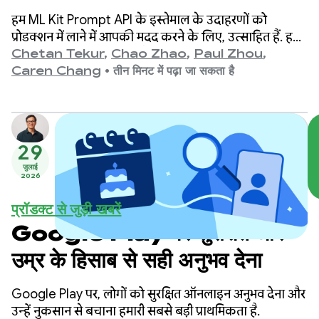
Prompt API के लिए क्वालिटी
हम ML Kit Prompt API के इस्तेमाल के उदाहरणों को
को कैसे बेहतर बनाती है
प्रोडक्शन में लाने में आपकी मदद करने के लिए, उत्साहित हैं. हम
Vertex AI पर डिवाइस पर मौजूद मॉडल को टारगेट करने वाले,
Chetan Tekur
,
Chao Zhao
,
Paul Zhou
,
ऑटोमेटेड प्रॉम्प्ट ऑप्टिमाइज़ेशन (एपीओ) की सुविधा लॉन्च कर
Caren Chang
•
तीन मिनट में पढ़ा जा सकता है
रहे हैं. ऑटोमेटेड प्रॉम्प्ट ऑप्टिमाइज़ेशन एक ऐसा टूल है जो
आपके इस्तेमाल के उदाहरणों के लिए, सबसे सही प्रॉम्प्ट अपने-
आप ढूंढने में आपकी मदद करता है.
29
जुलाई
2026
प्रॉडक्ट से जुड़ी खबरें
Google Play पर सुरक्षित और
उम्र के हिसाब से सही अनुभव देना
Google Play पर, लोगों को सुरक्षित ऑनलाइन अनुभव देना और
उन्हें नुकसान से बचाना हमारी सबसे बड़ी प्राथमिकता है.