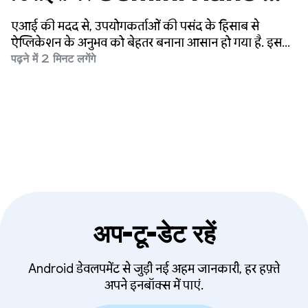
कस्टम सुविधाएं अनलॉक करें
एआई की मदद से, उपयोगकर्ताओं की पसंद के हिसाब से
ऐप्लिकेशन के अनुभव को बेहतर बनाना आसान हो गया है. इससे
कॉन्टेंट को उपयोगकर्ताओं के लिए सही फ़ॉर्मैट में बदला जा
पढ़ने में 2 मिनट लगेंगे
सकता है. हमने पहले डेवलपर को ML Kit GenAI API के ज़रिए
Gemini Nano के साथ इंटिग्रेट करने की सुविधा दी थी. ये
एपीआई, खास इस्तेमाल के उदाहरणों के लिए बनाए गए हैं. जैसे,
खास जानकारी देना और इमेज के बारे में जानकारी देना.
अप-टू-डेट रहें
Android डेवलपमेंट से जुड़ी नई अहम जानकारी, हर हफ़्ते
अपने इनबॉक्स में पाएं.