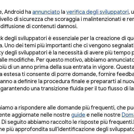
e, Android ha
annunciato
la
verifica degli sviluppatori
, 
livello di sicurezza che scoraggia i malintenzionati e re
la diffusione di contenuti dannosi.
k degli sviluppatori è essenziale per la creazione di q
. Uno dei temi più importanti che ci vengono segnalati
 degli sviluppatori è la necessità di avere più tempo 
 alle modifiche. Per questo motivo, abbiamo annunciat
più di un anno prima della sua entrata in vigore. Quest
a estesa ti consente di porre domande, fornire feedb
anno a definire la procedura finale e prepararti al nuo
 garantendo una transizione fluida per il tuo flusso di l
iamo a rispondere alle domande più frequenti, che pu
nte aggiornate nelle nostre
guide
e nelle nostre
Dom
. Di seguito abbiamo raccolto le risposte più frequenti
e più approfondita sull'identificazione degli sviluppato