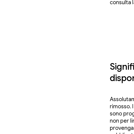
consulta 
Signif
dispo
Assolutam
rimosso. I
sono prog
non per li
provenga 