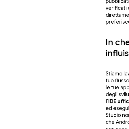
pubblicat
verificati
direttame
preferisc
In che
influi
Stiamo la
tuo fluss
le tue app
degli svi
l'IDE uffi
ed esegui
Studio no
che Androi