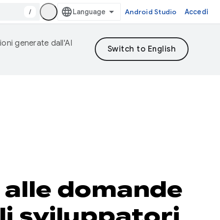
/
Android Studio
Accedi
ioni generate dall'AI
e alle domande
li sviluppatori