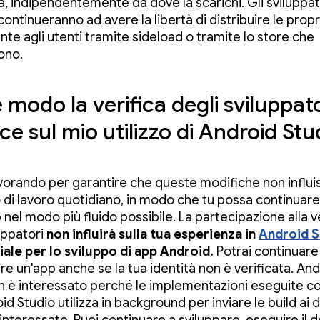
a, indipendentemente da dove la scarichi. Gli sviluppat
 continueranno ad avere la libertà di distribuire le prop
nte agli utenti tramite sideload o tramite lo store che
ono.
 modo la verifica degli sviluppato
sce sul mio utilizzo di Android Stu
vorando per garantire che queste modifiche non influi
o di lavoro quotidiano, in modo che tu possa continuare
 nel modo più fluido possibile. La partecipazione alla v
luppatori
non influirà sulla tua esperienza in
Android S
ciale per lo sviluppo di app Android.
Potrai continuare
re un'app anche se la tua identità non è verificata. An
n è interessato perché le implementazioni eseguite c
d Studio utilizza in background per inviare le build ai di