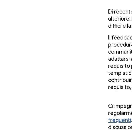
Di recent
ulteriore 
difficile 
Il feedbac
procedura
community
adattarsi
requisito 
tempistic
contribuir
requisito,
Ci impegn
regolarme
frequenti
discussion