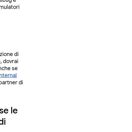
debug e
mulatori
zione di
b
, dovrai
anche se
nternal
 partner di
se le
di