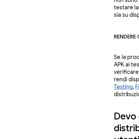
non sono 
testare l
sia su dis
Rendere g
Se la proc
APK ai tes
verificare
rendi disp
Testing
,
F
distribuzi
Devo 
distri