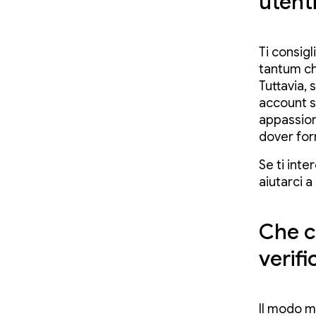
utent
Ti consigl
tantum che
Tuttavia, 
account s
appassiona
dover forn
Se ti inte
aiutarci a
Che c
verifi
Il modo m