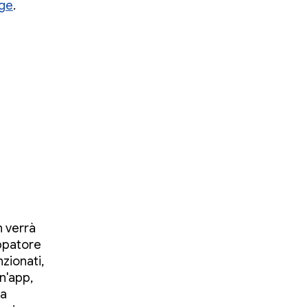
age
.
n verrà
uppatore
zionati,
un'app,
la