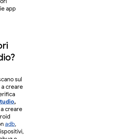
ori
rie app
ri
dio?
scano sul
 a creare
erifica
tudio
,
 a creare
droid
on
adb
,
spositivi,