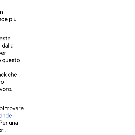
un
nde più
uesta
 dalla
per
o questo
a
ack che
vo
avoro.
oi trovare
ande
.Per una
ri,