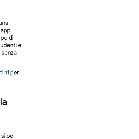
 una
 app.
ipo di
tudenti e
i senza
irti
per
la
rsi per