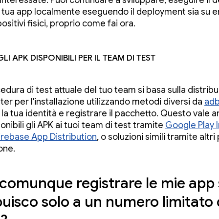
interessate. Puoi continuare a sviluppare, eseguire il 
a tua app localmente eseguendo il deployment sia su e
positivi fisici, proprio come fai ora.
li APK disponibili per il team di test
edura di test attuale del tuo team si basa sulla distribu
ter per l'installazione utilizzando metodi diversi da
ad
 la tua identità e registrare il pacchetto. Questo vale 
onibili gli APK ai tuoi team di test tramite
Google Play I
irebase App Distribution
, o soluzioni simili tramite altri
one.
comunque registrare le mie app 
buisco solo a un numero limitato 