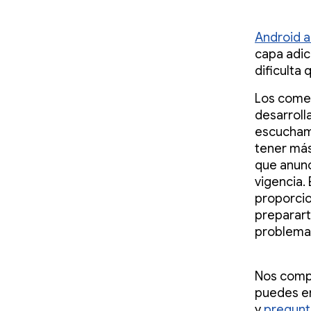
Android a
capa adic
dificulta
Los comen
desarroll
escuchamo
tener más
que anunc
vigencia.
proporcio
prepararte
problemas
Nos comp
puedes en
y
pregunt