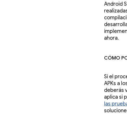
Android S
realizada
compilaci
desarroll
implement
ahora.
Cómo pon
Si el pro
APKs a lo
deberás v
aplica si
las prueb
solucione