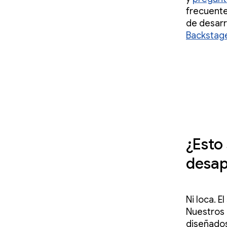
frecuente
de desarr
Backstag
¿Esto 
desap
Ni loca. 
Nuestros 
diseñados