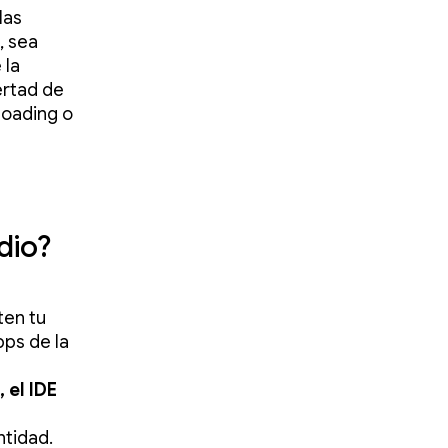
las
, sea
 la
ertad de
loading o
dio?
ten tu
pps de la
, el IDE
ntidad.