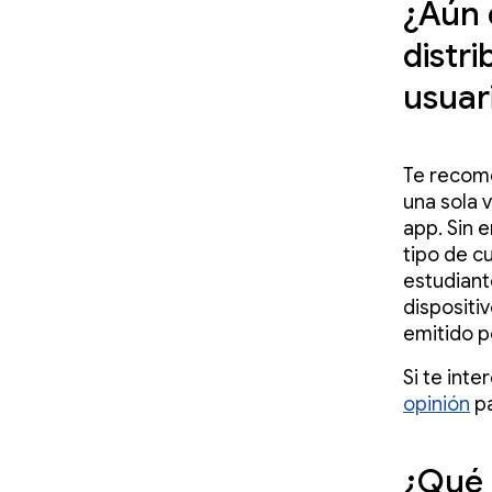
¿Aún d
distr
usuar
Te recome
una sola 
app. Sin 
tipo de c
estudiant
dispositi
emitido p
Si te int
opinión
pa
¿Qué 