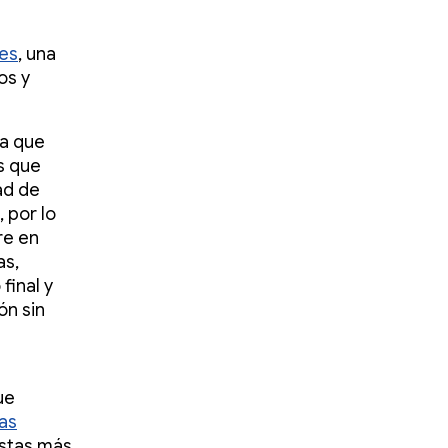
res
, una
os y
da que
s que
ad de
 por lo
re en
as,
final y
ón sin
ue
as
estas más