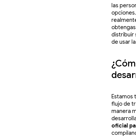
las perso
opciones.
realmente
obtengas.
distribui
de usar l
¿Cómo
desar
Estamos t
flujo de 
manera más
desarrol
oficial p
compiland