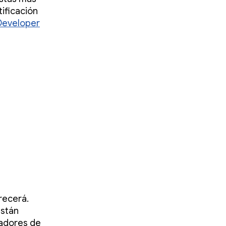
tificación
Developer
recerá.
están
ladores de