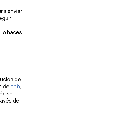
ra enviar
eguir
 lo haces
bución de
os de
adb
,
ién se
ravés de
o