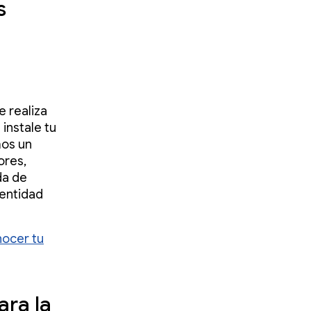
s
 realiza
instale tu
mos un
ores,
da de
dentidad
ocer tu
ra la