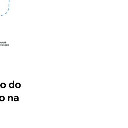
ão do
o na