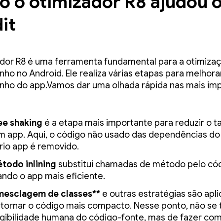
 o otimizador R8 ajudou 
it
dor R8 é uma ferramenta fundamental para a otimiza
o no Android. Ele realiza várias etapas para melhora
ho do app.Vamos dar uma olhada rápida nas mais imp
ee shaking
é a etapa mais importante para reduzir o 
m app. Aqui, o código não usado das dependências do
rio app é removido.
todo inlining
substitui chamadas de método pelo cód
ando o app mais eficiente.
mesclagem de classes**
e outras estratégias são apl
 tornar o código mais compacto. Nesse ponto, não se 
egibilidade humana do código-fonte, mas de fazer co