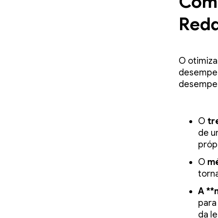
Como
Redd
O otimiza
desempenh
desempen
O
tr
de u
próp
O
mé
torn
A **
para
da l