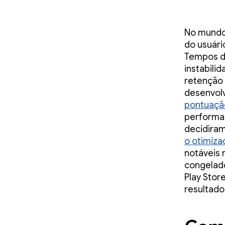
No mundo 
do usuári
Tempos de
instabili
retenção 
desenvolv
pontuaçã
performan
decidiram
o otimiza
notáveis 
congelado
Play Stor
resultado