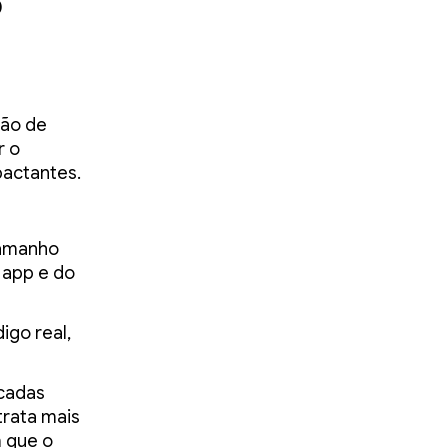
o
ção de
r o
actantes.
tamanho
 app e do
igo real,
icadas
trata mais
m que o