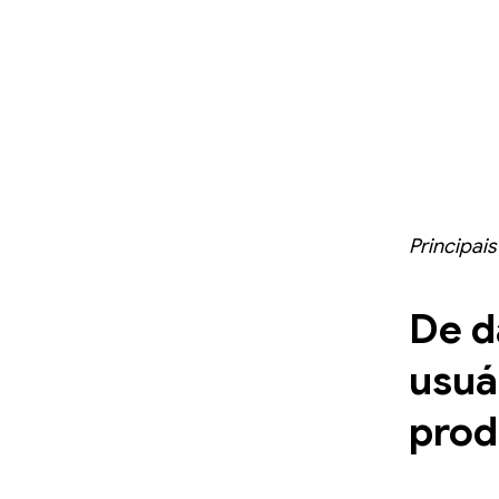
Principai
De d
usuá
pro