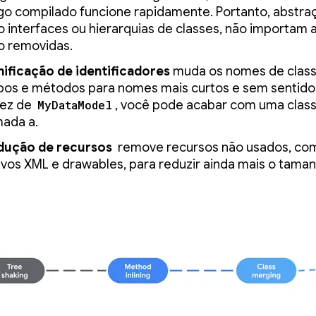
go compilado funcione rapidamente. Portanto, abstra
 interfaces ou hierarquias de classes, não importam a
o removidas.
nificação de identificadores
muda os nomes de class
os e métodos para nomes mais curtos e sem sentido.
ez de
MyDataModel
, você pode acabar com uma clas
ada a.
dução de recursos
remove recursos não usados, co
ivos XML e drawables, para reduzir ainda mais o tama