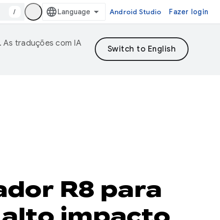
/
Android Studio
Fazer login
. As traduções com IA
ador R8 para
alto impacto