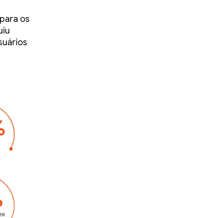
para os
uiu
suários