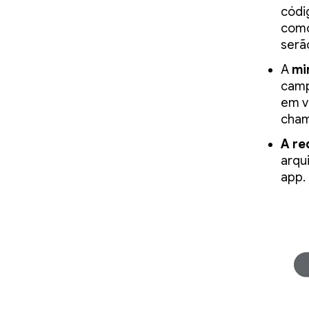
códi
como
serã
A
mi
camp
em v
cham
A re
arqu
app.