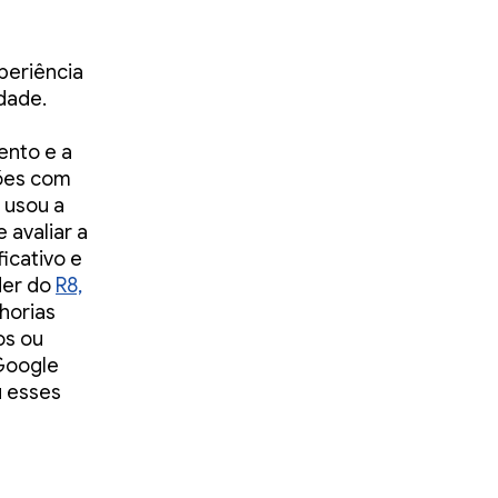
periência
dade.
ento e a
ções com
usou a
 avaliar a
icativo e
der do
R8,
lhorias
os ou
 Google
u esses