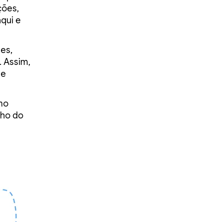
ções,
qui e
es,
 Assim,
se
mo
nho do