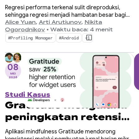
performa mendalam
Regresi performa terkenal sulit direproduksi,
dengan
sehingga regresi menjadi hambatan besar bagi
developer seluler.
Alice Yuan
,
Arti Arutiunov
,
Nikita
ProfilingManager
Ogorodnikov
•
Waktu baca: 4 menit
#Profiling Manager
#Android
+1
08
MEI
2026
Studi Kasus
Gratitude mengalami
peningkatan retensi
sebesar 25% untuk
Aplikasi mindfulness Gratitude mendorong