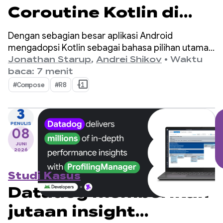
Coroutine Kotlin di
Android 2x lebih cepat
Dengan sebagian besar aplikasi Android
mengadopsi Kotlin sebagai bahasa pilihan utama
mereka, kotlinx.coroutines telah menjadi standar
Jonathan Starup
,
Andrei Shikov
•
Waktu
de facto untuk pemrograman asinkron. Library ini
baca: 7 menit
menawarkan cara yang dirancang dengan baik
#Compose
#R8
+1
dan terstruktur untuk mengelola flow serentak
yang bersifat native ke Kotlin.
3
PENULIS
08
JUNI
2026
Studi Kasus
Datadog memberikan
jutaan insight