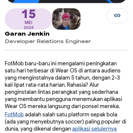
15
link
MEI
2026
Garan Jenkin
Developer Relations Engineer
FotMob baru-baru ini mengalami peningkatan
satu hari terbesar di Wear OS di antara audiens
yang menginstalnya dalam 5 tahun, dengan 2-3
kali lipat rata-rata harian. Rahasia? Alur
penginstalan lintas perangkat yang sederhana
yang membantu pengguna menemukan aplikasi
Wear OS mereka langsung dari ponsel mereka.
FotMob
adalah salah satu platform sepak bola
(ada yang menyebutnya soccer) paling populer di
dunia, yang dikenal dengan
aplikasi selulernya