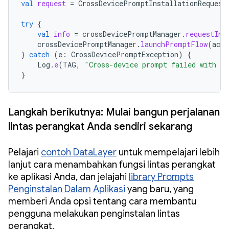
val
request
=
CrossDevicePromptInstallationRequest
try
{
val
info
=
crossDevicePromptManager
.
requestIns
crossDevicePromptManager
.
launchPromptFlow
(
acti
}
catch
(
e
:
CrossDevicePromptException
)
{
Log
.
e
(
TAG
,
"Cross-device prompt failed with er
}
Langkah berikutnya: Mulai bangun perjalanan
lintas perangkat Anda sendiri sekarang
Pelajari
contoh DataLayer
untuk mempelajari lebih
lanjut cara menambahkan fungsi lintas perangkat
ke aplikasi Anda, dan jelajahi
library Prompts
Penginstalan Dalam Aplikasi
yang baru, yang
memberi Anda opsi tentang cara membantu
pengguna melakukan penginstalan lintas
perangkat.