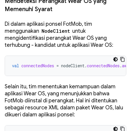
Mendeteksi Perangkat Wear OS yang
Memenuhi Syarat
Di dalam aplikasi ponsel FotMob, tim
menggunakan
NodeClient
untuk
mengidentifikasi perangkat Wear OS yang
terhubung - kandidat untuk aplikasi Wear OS:
val
connectedNodes
=
nodeClient
.
connectedNodes
.
awa
Selain itu, tim menentukan kemampuan dalam
aplikasi Wear OS, yang menunjukkan bahwa
FotMob diinstal di perangkat. Hal ini ditentukan
sebagai resource XML dalam paket Wear OS, lalu
dikueri dalam aplikasi ponsel: