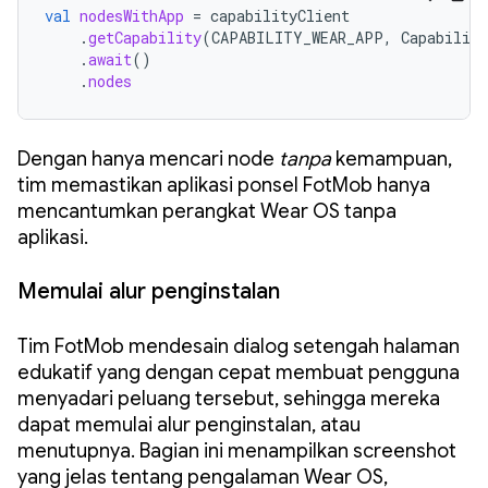
val
nodesWithApp
=
capabilityClient
.
getCapability
(
CAPABILITY_WEAR_APP
,
Capability
.
await
()
.
nodes
Dengan hanya mencari node
tanpa
kemampuan,
tim memastikan aplikasi ponsel FotMob hanya
mencantumkan perangkat Wear OS tanpa
aplikasi.
Memulai alur penginstalan
Tim FotMob mendesain dialog setengah halaman
edukatif yang dengan cepat membuat pengguna
menyadari peluang tersebut, sehingga mereka
dapat memulai alur penginstalan, atau
menutupnya. Bagian ini menampilkan screenshot
yang jelas tentang pengalaman Wear OS,