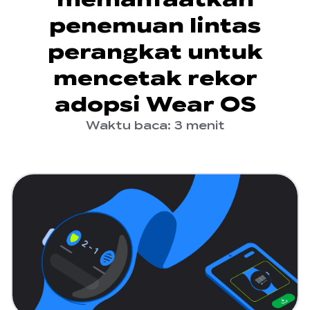
penemuan lintas
perangkat untuk
mencetak rekor
adopsi Wear OS
Waktu baca: 3 menit