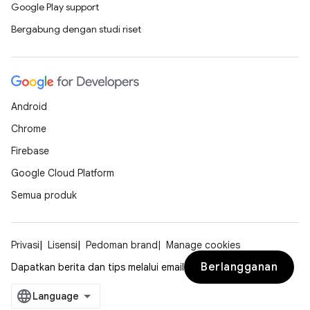
Google Play support
Bergabung dengan studi riset
Android
Chrome
Firebase
Google Cloud Platform
Semua produk
Privasi
Lisensi
Pedoman brand
Manage cookies
Berlangganan
Dapatkan berita dan tips melalui email