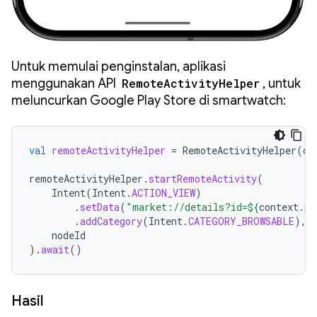
Untuk memulai penginstalan, aplikasi
menggunakan API
RemoteActivityHelper
, untuk
meluncurkan Google Play Store di smartwatch:
val
remoteActivityHelper
=
RemoteActivityHelper
(
co
remoteActivityHelper
.
startRemoteActivity
(
Intent
(
Intent
.
ACTION_VIEW
)
.
setData
(
"market://details?id=
${
context
.
pa
.
addCategory
(
Intent
.
CATEGORY_BROWSABLE
),
nodeId
).
await
()
Hasil