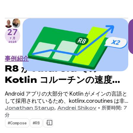
健康状態に関する分析情報を提供する消費者向けヘ
ルステック スタートアップです。
27
7 月
2026
事例紹介
R8 が Android での
Kotlin コルーチンの速度を
2 倍にした方法
Android アプリの大部分で Kotlin がメインの言語と
して採用されているため、kotlinx.coroutines は非
同期プログラミングの事実上の標準となっていま
Jonathan Starup
,
Andrei Shikov
•
所要時間: 7
す。このライブラリは、Kotlin ネイティブの同時実
分
行フローを管理するための、適切に設計された構造
#Compose
#R8
+1
化された方法を提供します。