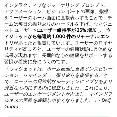
インタラクティブなジャーナリング プロンプト、
アファメーション、ビジョン ボードの画像、指標
をユーザーのホーム画面に直接表示することで、チ
ームは毎日の振り返りのハードルを下げ、ウィジェ
ット ユーザーの
ユーザー維持率が 25% 増加
し、
ウ
ィジェットから毎週約 1,000 件のジャーナル エン
トリ
があったと報告しています。ユーザーのロイヤ
リティが高まると、ユーザーの健康状態に具体的な
成果が現れます。長期的な心の健康をサポートする
習慣が着実に身につくのです。
「ウィジェットは、ホーム画面に直接インスピレー
ション、リマインダー、振り返りを提供すること
で、ユーザーの日常的なルーティンにアプリをより
身近なものにするのに役立ちました。これにより、
ユーザーのエンゲージメントが向上し、マインドフ
ルネスの実践を継続しやすくなりました。」- Divij
Gupta