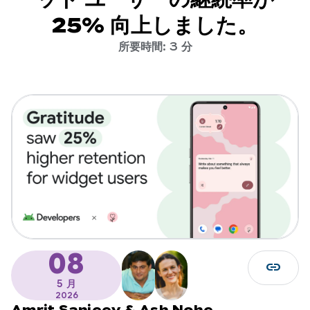
25% 向上しました。
所要時間: 3 分
08
link
5 月
2026