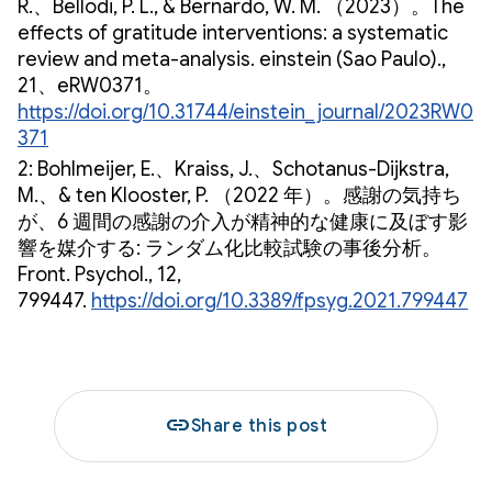
R.、Bellodi, P. L., & Bernardo, W. M. （2023）。The
effects of gratitude interventions: a systematic
review and meta-analysis. einstein (Sao Paulo).,
21、eRW0371。
https://doi.org/10.31744/einstein_journal/2023RW0
371
2: Bohlmeijer, E.、Kraiss, J.、Schotanus-Dijkstra,
M.、& ten Klooster, P. （2022 年）。感謝の気持ち
が、6 週間の感謝の介入が精神的な健康に及ぼす影
響を媒介する: ランダム化比較試験の事後分析。
Front. Psychol., 12,
799447.
https://doi.org/10.3389/fpsyg.2021.799447
link
Share this post