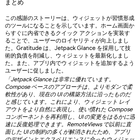
まとめ
この感謝のストーリーは、ウィジェットが習慣形成
のツールになることを示しています。ホーム画面か
らすぐに内省できるクイック アクションを実装す
ることで、ユーザーのロイヤリティが向上しまし
た。Gratitude は、Jetpack Glance を採用して技
術的負債を削減し、ウィジェットを最新化しまし
た。また、アプリ内でウィジェットを追加するよう
ユーザーに促しました。
「Jetpack Glance は非常に優れています。
Compose ベースのアプローチは、よりモダンで柔
軟性があり、現在の UI の構築方法に沿ったものだ
と感じています。これにより、ウィジェット レイ
アウトをより自然に表現し、使い慣れた Compose
コンポーネントを再利用し、UI の変更をはるかに迅
速に反復処理できます。RemoteViews で以前に直
面した UI の制約の多くが解消されたため、アプリ
のデザインとエクスペリエンスに合ったウィジェッ