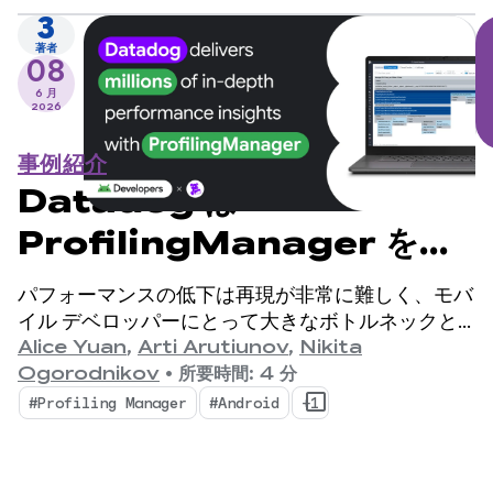
3
著者
08
6 月
2026
事例紹介
Datadog は
ProfilingManager を使
用して数百万件の詳細なパフ
パフォーマンスの低下は再現が非常に難しく、モバ
ォーマンス分析情報を提供し
イル デベロッパーにとって大きなボトルネックと
なっています。
Alice Yuan
,
Arti Arutiunov
,
Nikita
ます
Ogorodnikov
•
所要時間: 4 分
#Profiling Manager
#Android
+1