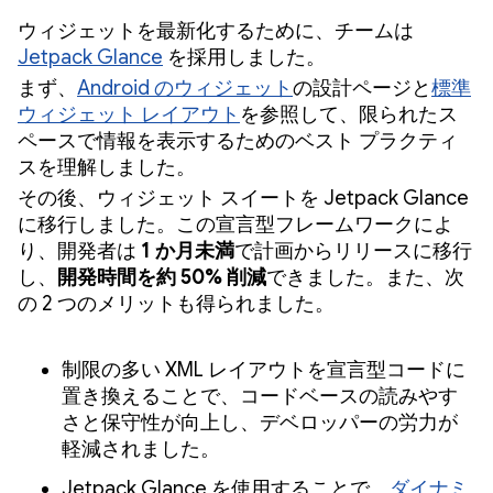
ウィジェットを最新化するために、チームは
Jetpack Glance
を採用しました。
まず、
Android のウィジェット
の設計ページと
標準
ウィジェット レイアウト
を参照して、限られたス
ペースで情報を表示するためのベスト プラクティ
スを理解しました。
その後、ウィジェット スイートを Jetpack Glance
に移行しました。この宣言型フレームワークによ
り、開発者は
1 か月未満
で計画からリリースに移行
し、
開発時間を約 50% 削減
できました。また、次
の 2 つのメリットも得られました。
制限の多い XML レイアウトを宣言型コードに
置き換えることで、コードベースの読みやす
さと保守性が向上し、デベロッパーの労力が
軽減されました。
Jetpack Glance を使用することで、
ダイナミ