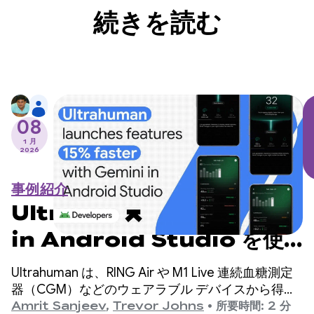
続きを読む
08
1 月
2026
事例紹介
Ultrahuman は Gemini
in Android Studio を使
用して機能を 15% 早くリリ
Ultrahuman は、RING Air や M1 Live 連続血糖測定
ース
器（CGM）などのウェアラブル デバイスから得ら
れた生体認証データに基づいて、ユーザーに毎日の
Amrit Sanjeev
,
Trevor Johns
•
所要時間: 2 分