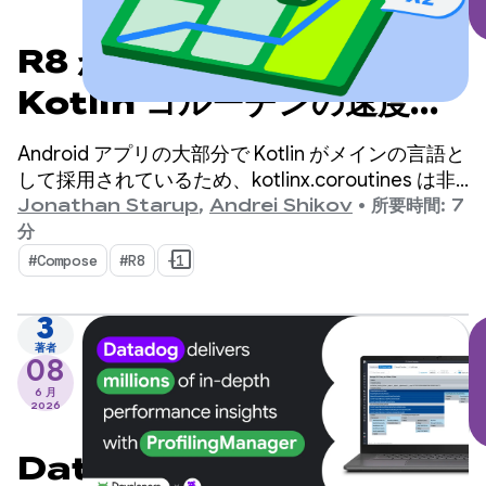
R8 が Android での
Kotlin コルーチンの速度を
2 倍にした方法
Android アプリの大部分で Kotlin がメインの言語と
して採用されているため、kotlinx.coroutines は非
同期プログラミングの事実上の標準となっていま
Jonathan Starup
,
Andrei Shikov
•
所要時間: 7
す。このライブラリは、Kotlin ネイティブの同時実
分
行フローを管理するための、適切に設計された構造
#Compose
#R8
+1
化された方法を提供します。
3
著者
08
6 月
2026
Datadog は