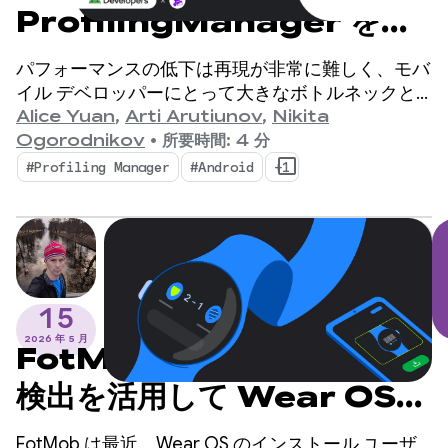
ProfilingManager を使
用して数百万件の詳細なパフ
パフォーマンスの低下は再現が非常に難しく、モバ
ォーマンス分析情報を提供し
イル デベロッパーにとって大きなボトルネックと
なっています。
Alice Yuan
,
Arti Arutiunov
,
Nikita
ます
Ogorodnikov
•
所要時間: 4 分
#Profiling Manager
#Android
+1
15
2026 年 5 月
FotMob がクロスデバイス
検出を活用して Wear OS
の導入を記録的なレベルに高
FotMob は最近、Wear OS のインストール ユーザ