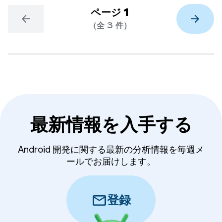
ページ 1
arrow_back
arrow_forward
（全 3 件）
最新情報を入手する
Android 開発に関する最新の分析情報を毎週メ
ールでお届けします。
mail
登録