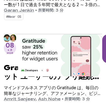
めた方法
ー数が 1 日で過去 5 年間で最大となる 2 ～ 3 倍の増
加を記録しました。その秘密とは？ユーザーがスマ
Garan Jenkin
•
所要時間: 3 分
ートフォンから Wear OS アプリを直接見つけられ
#Wear OS
るようにする、シンプルなクロスデバイス インス
トール フロー。
08
5 月
2026
Gratitude では、ウィジェ
ット ユーザーのアプリ継続率
が 25% 向上
マインドフルネス アプリの Gratitude は、毎日の
簡単なジャーナリング、アファメーション、ビジョ
ン ボードを通じて、継続性を促します。このアプ
Amrit Sanjeev
,
Ash Nohe
•
所要時間: 3 分
リは 600 万回以上ダウンロードされ、15 万件の 5