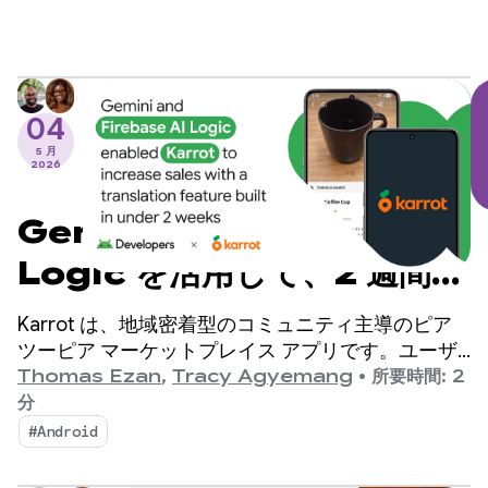
つ星評価を獲得し、1 億件の日記が記録されていま
す。
04
5 月
2026
Gemini と Firebase AI
Logic を活用して、2 週間以
内に翻訳機能を組み込み、売
Karrot は、地域密着型のコミュニティ主導のピア
上を伸ばした Karrot の事例
ツーピア マーケットプレイス アプリです。ユーザ
ーは、他の確認済みのユーザーと商品の売買や交換
Thomas Ezan
,
Tracy Agyemang
•
所要時間: 2
を行うことができます。2015 年に韓国でリリース
分
されて以来、このプラットフォームはグローバル市
#Android
場に拡大し、4,300 万人を超える登録ユーザーを獲
得しています。