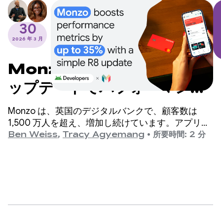
30
2026 年 3 月
Monzo はシンプルな R8 ア
ップデートでパフォーマンス
指標を最大 35% 向上
Monzo は、英国のデジタルバンクで、顧客数は
1,500 万人を超え、増加し続けています。アプリが
拡大するにつれて、エンジニアリング チームはア
Ben Weiss
,
Tracy Agyemang
•
所要時間: 2 分
プリの起動時間を改善すべき重要な領域として特定
しましたが、コードベースに大幅な変更が必要にな
ることを懸念していました。