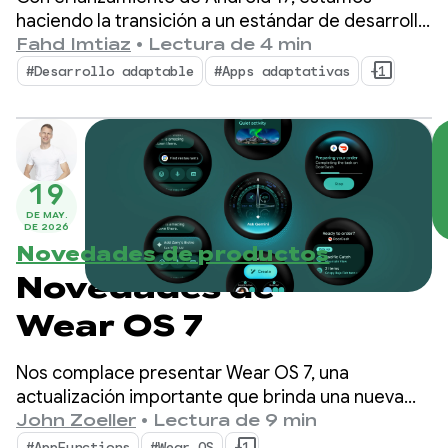
haciendo la transición a un estándar de desarrollo
adaptable primero. Tus usuarios ya no dependen
Fahd Imtiaz
•
Lectura de 4 min
de un solo factor de forma; cambian entre
#Desarrollo adaptable
#Apps adaptativas
+1
teléfonos, plegables, tablets, laptops, pantallas
automotrices y entornos de XR envolventes
durante todo el día.
19
DE MAY.
DE 2026
Novedades de productos
Novedades de
Wear OS 7
Nos complace presentar Wear OS 7, una
actualización importante que brinda una nueva
era de eficiencia energética e inteligencia a
John Zoeller
•
Lectura de 9 min
usuarios y desarrolladores.
#AppFunctions
#Wear OS
+1