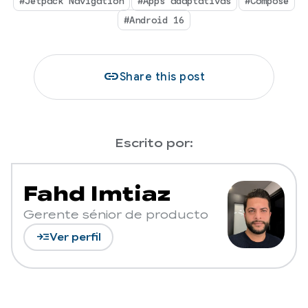
#Jetpack Navigation
#Apps adaptativas
#Compose
#Android 16
link
Share this post
Escrito por:
Fahd Imtiaz
Gerente sénior de producto
read_more
Ver perfil