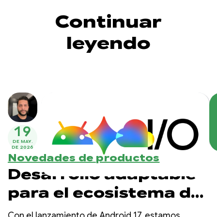
Continuar
leyendo
19
DE MAY.
DE 2026
Novedades de productos
Desarrollo adaptable
para el ecosistema de
Android en expansión
Con el lanzamiento de Android 17, estamos