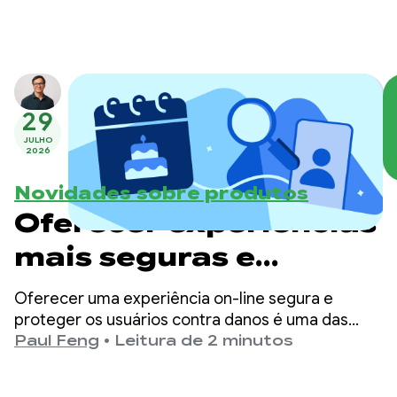
29
JULHO
2026
Novidades sobre produtos
Oferecer experiências
mais seguras e
adequadas à idade no
Oferecer uma experiência on-line segura e
Google Play
proteger os usuários contra danos é uma das
principais prioridades do Google Play.
Paul Feng
•
Leitura de 2 minutos