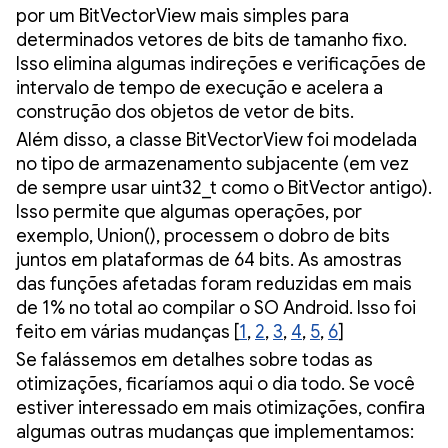
por um BitVectorView mais simples para
determinados vetores de bits de tamanho fixo.
Isso elimina algumas indireções e verificações de
intervalo de tempo de execução e acelera a
construção dos objetos de vetor de bits.
Além disso, a classe BitVectorView foi modelada
no tipo de armazenamento subjacente (em vez
de sempre usar uint32_t como o BitVector antigo).
Isso permite que algumas operações, por
exemplo, Union(), processem o dobro de bits
juntos em plataformas de 64 bits. As amostras
das funções afetadas foram reduzidas em mais
de 1% no total ao compilar o SO Android. Isso foi
feito em várias mudanças [
1
,
2
,
3
,
4
,
5
,
6
]
Se falássemos em detalhes sobre todas as
otimizações, ficaríamos aqui o dia todo. Se você
estiver interessado em mais otimizações, confira
algumas outras mudanças que implementamos: