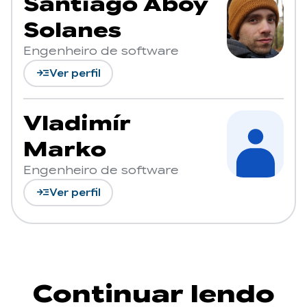
Santiago Aboy
Solanes
Engenheiro de software
read_more
Ver perfil
Vladimír
Marko
Engenheiro de software
read_more
Ver perfil
Continuar lendo