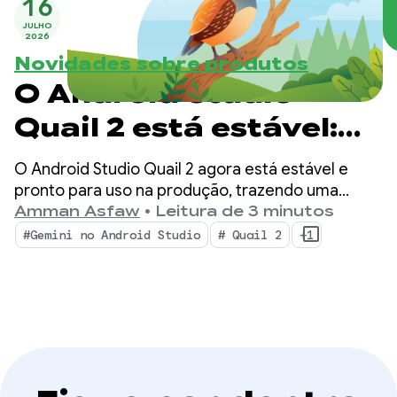
16
JULHO
2026
Novidades sobre produtos
O Android Studio
Quail 2 está estável:
faça várias tarefas
O Android Studio Quail 2 agora está estável e
com o agente de IA do
pronto para uso na produção, trazendo uma
mudança para o ambiente de desenvolvimento
Amman Asfaw
•
Leitura de 3 minutos
Android Studio
integrado com fluxos de trabalho de agentes
#Gemini no Android Studio
# Quail 2
+1
simultâneos, criação de perfis de vazamento de
memória integrada nativamente e correção de
falhas com reconhecimento de contexto.