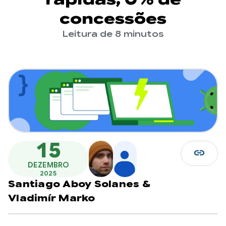
concessões
Leitura de 8 minutos
15
link
DEZEMBRO
2025
Santiago Aboy Solanes
&
Vladimír Marko