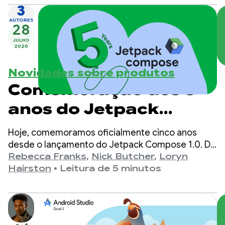
3
AUTORES
28
JULHO
2026
Novidades sobre produtos
Comemoração dos 5
anos do Jetpack
Compose
Hoje, comemoramos oficialmente cinco anos
desde o lançamento do Jetpack Compose 1.0. Da
versão 1.0, anunciada em 28 de julho de 2021, até
Rebecca Franks
,
Nick Butcher
,
Loryn
a versão 1.11 mais recente, vimos as APIs
Hairston
•
Leitura de 5 minutos
evoluírem significativamente ao longo dos anos, e
estamos aproveitando o momento para
comemorar.