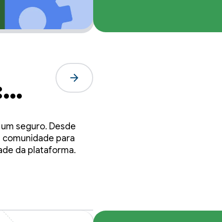
arrow_forward
:
e
e um seguro. Desde
 a comunidade para
ade da plataforma.