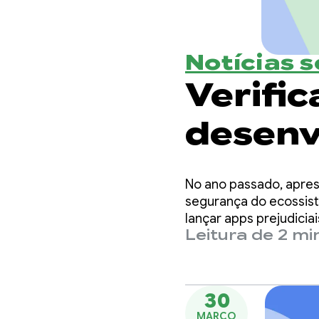
Notícias 
Verifi
desenv
criand
No ano passado, apres
mais s
segurança do ecossist
lançar apps prejudiciai
Leitura de 2 mi
30
MARÇO