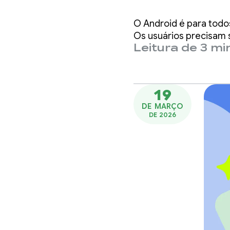
lançam
O Android é para tod
desenv
Os usuários precisam s
Leitura de 3 mi
Consol
Develo
19
DE MARÇO
DE 2026