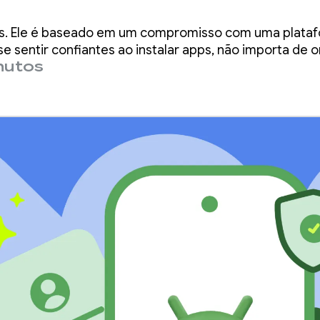
ento para todos
os. Ele é baseado em um compromisso com uma plataf
olvedores no Pla
e sentir confiantes ao instalar apps, não importa de 
nutos
e e no Android
per Console