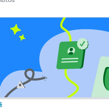
nutos
s