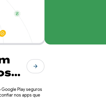
um
arrow_forward
os
o Google Play seguros
onfiar nos apps que