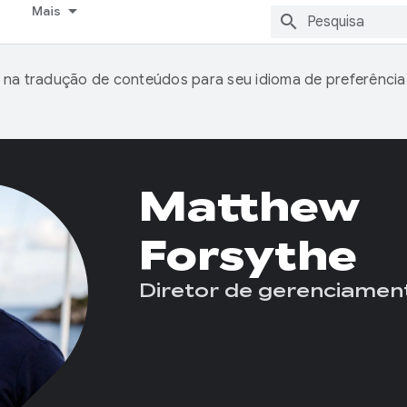
Mais
 na tradução de conteúdos para seu idioma de preferência
Matthew
Forsythe
Diretor de gerenciamen