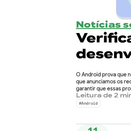
Notícias 
Verifi
desenv
equili
O Android prova que n
escolh
que anunciamos os req
garantir que essas pr
Leitura de 2 mi
#Android
11