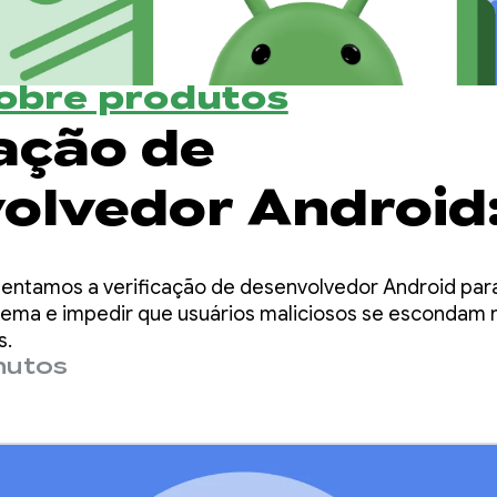
sobre produtos
cação de
olvedor Android
o um ecossistem
entamos a verificação de desenvolvedor Android para
eguro juntos
ema e impedir que usuários maliciosos se escondam 
s.
nutos