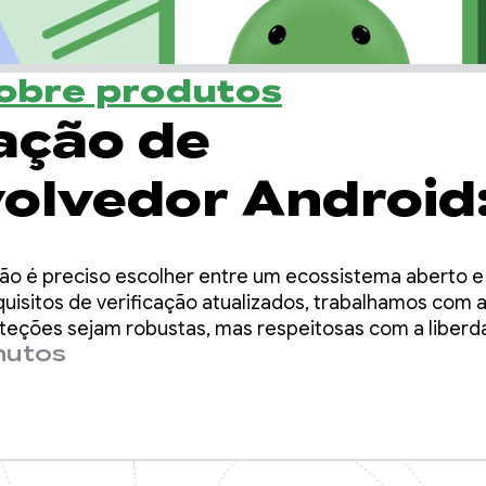
sobre produtos
cação de
olvedor Android
brando abertura 
ão é preciso escolher entre um ecossistema aberto 
a com segurança
uisitos de verificação atualizados, trabalhamos com
oteções sejam robustas, mas respeitosas com a liberd
nutos