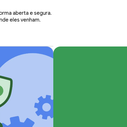
 os
orma aberta e segura.
y
onde eles venham.