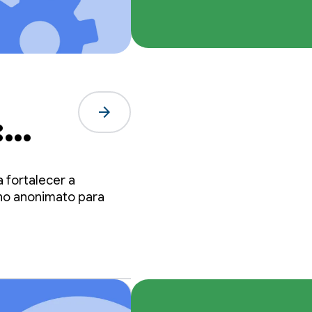
arrow_forward
:
a
 fortalecer a
no anonimato para