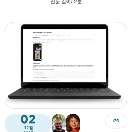
전문 길이: 2분
02
link
12월