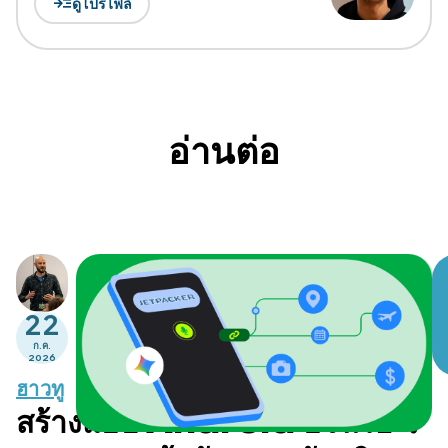
read_more
ดูโปรไฟล์
อ่านต่อ
22
ก.ค.
2026
ฮาวทู
สร้างแอป Android อัจฉริยะ: