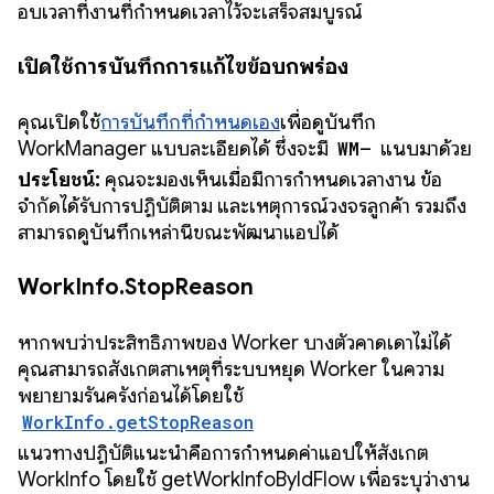
อบเวลาที่งานที่กำหนดเวลาไว้จะเสร็จสมบูรณ์
เปิดใช้การบันทึกการแก้ไขข้อบกพร่อง
คุณเปิดใช้
การบันทึกที่กำหนดเอง
เพื่อดูบันทึก
WorkManager แบบละเอียดได้ ซึ่งจะมี
WM—
แนบมาด้วย
ประโยชน์:
คุณจะมองเห็นเมื่อมีการกำหนดเวลางาน ข้อ
จำกัดได้รับการปฏิบัติตาม และเหตุการณ์วงจรลูกค้า รวมถึง
สามารถดูบันทึกเหล่านี้ขณะพัฒนาแอปได้
WorkInfo.StopReason
หากพบว่าประสิทธิภาพของ Worker บางตัวคาดเดาไม่ได้
คุณสามารถสังเกตสาเหตุที่ระบบหยุด Worker ในความ
พยายามรันครั้งก่อนได้โดยใช้
WorkInfo.getStopReason
แนวทางปฏิบัติแนะนำคือการกำหนดค่าแอปให้สังเกต
WorkInfo โดยใช้ getWorkInfoByIdFlow เพื่อระบุว่างาน