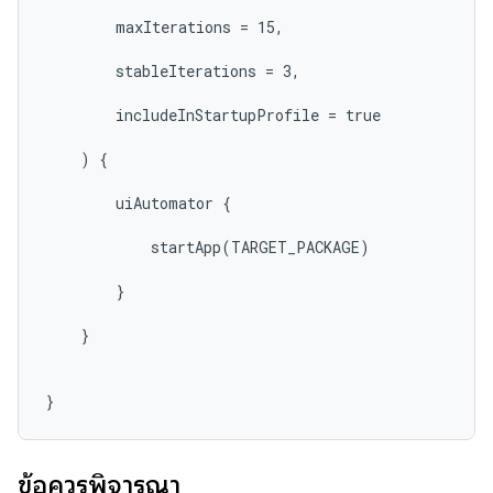
        maxIterations = 15,

        stableIterations = 3,

        includeInStartupProfile = true

    ) {

        uiAutomator {

            startApp(TARGET_PACKAGE)

        }

    }

}
ข้อควรพิจารณา