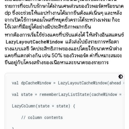
รายการที่จะเก็บรักษาได้ผ่านเศษส่วนของวิวพอร์ตหรือขนาด
dp ซึ่งจะช่วยให้แอปทำงานได้มากขึ้นตั้งแต่เนิ่นๆ และหลัง
จากเปิดใช้การคอมโพสที่หยุดชั่วคราวได้ระหว่างเฟรม ก็จะ
ใช้เวลาที่มีอยู่ได้อย่างมีประสิทธิภาพมากขึ้น
หากต้องการเริ่มใช้ช่วงแคชที่ปรับแต่งได้ ให้สร้างอินสแตนซ์
LazyLayoutCacheWindow
แล้วส่งไปยังรายการหรือตา
รางแบบเลซี วัดประสิทธิภาพของแอปโดยใช้ขนาดหน้าต่าง
แคชที่แตกต่างกัน เช่น 50% ของวิวพอร์ต ค่าที่เหมาะสมจะ
ขึ้นอยู่กับโครงสร้างของเนื้อหาและขนาดของรายการ
val dpCacheWindow = LazyLayoutCacheWindow(ahead = 1
val state = rememberLazyListState(cacheWindow = dpC
LazyColumn(state = state) {

    // column contents

}