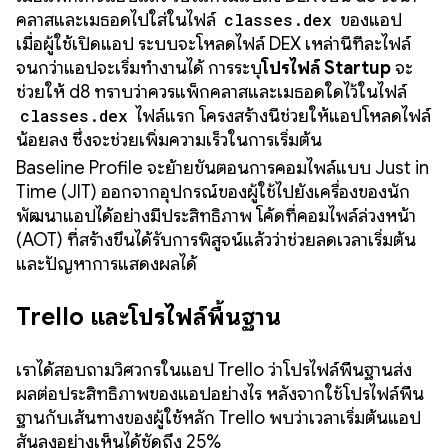
คลาสและเมธอดไปใส่ในไฟล์
classes.dex
ของแอป
เมื่อผู้ใช้เปิดแอป ระบบจะโหลดไฟล์ DEX เหล่านี้ทีละไฟล์
จนกว่าแอปจะเริ่มทำงานได้ การระบุ
โปรไฟล์ Startup
จะ
ช่วยให้ d8 ทราบว่าควรแพ็กคลาสและเมธอดใดไว้ในไฟล์
classes.dex
ไฟล์แรก โครงสร้างนี้ช่วยให้แอปโหลดไฟล์
น้อยลง ซึ่งจะช่วยเพิ่มความเร็วในการเริ่มต้น
Baseline Profile จะย้ายขั้นตอนการคอมไพล์แบบ Just in
Time (JIT) ออกจากอุปกรณ์ของผู้ใช้ไปยังเครื่องของนัก
พัฒนาแอปได้อย่างมีประสิทธิภาพ โค้ดที่คอมไพล์ล่วงหน้า
(AOT) ที่สร้างขึ้นได้รับการพิสูจน์แล้วว่าช่วยลดเวลาเริ่มต้น
และปัญหาการแสดงผลได้
Trello และโปรไฟล์พื้นฐาน
เราได้สอบถามวิศวกรในแอป Trello ว่าโปรไฟล์พื้นฐานส่ง
ผลต่อประสิทธิภาพของแอปอย่างไร หลังจากใช้โปรไฟล์พื้น
ฐานกับเส้นทางของผู้ใช้หลัก Trello พบว่าเวลาเริ่มต้นแอป
สั้นลงอย่างเห็นได้ชัดถึง 25%