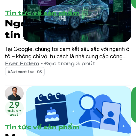
Tin tức về sản phẩm
Ngoài hệ thống thông
tin giải trí: Mở rộng
Android Automotive
Tại Google, chúng tôi cam kết sâu sắc với ngành ô
OS cho các phương
tô – không chỉ với tư cách là nhà cung cấp công
nghệ mà còn là đối tác trong quá trình chuyển đổi
Eser Erdem
•
Đọc trong 3 phút
tiện được xác định
của ngành này.
#Automotive OS
bằng phần mềm
29
THÁNG 7
2026
Tin tức về sản phẩm