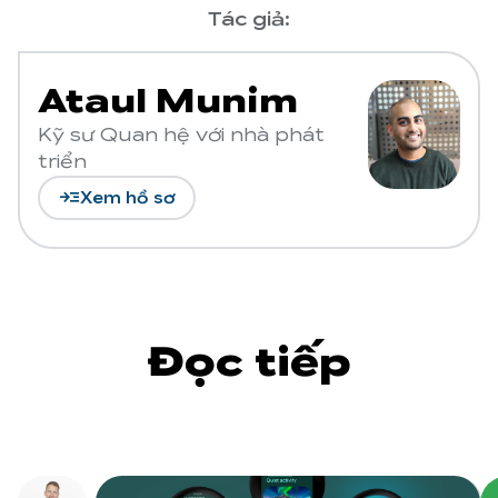
Tác giả:
Ataul Munim
Kỹ sư Quan hệ với nhà phát
triển
read_more
Xem hồ sơ
Đọc tiếp