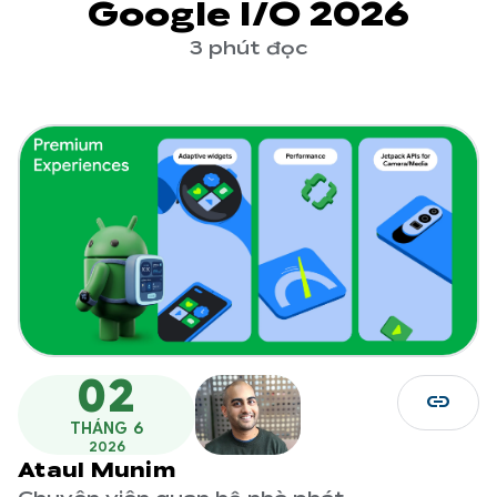
Google I/O 2026
3 phút đọc
02
link
THÁNG 6
2026
Ataul Munim