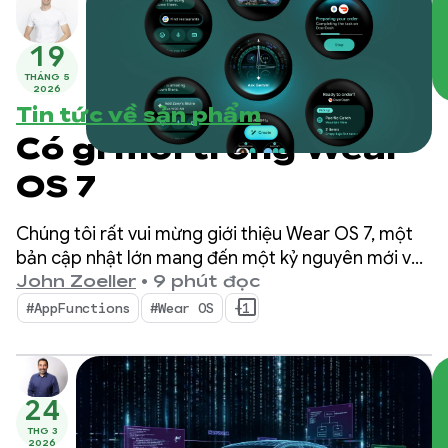
19
THÁNG 5
2026
Tin tức về sản phẩm
Có gì mới trong Wear
OS 7
Chúng tôi rất vui mừng giới thiệu Wear OS 7, một
bản cập nhật lớn mang đến một kỷ nguyên mới về
hiệu suất năng lượng và trí thông minh cho cả
John Zoeller
•
9 phút đọc
người dùng lẫn nhà phát triển.
#AppFunctions
#Wear OS
+1
24
THG 3
2026