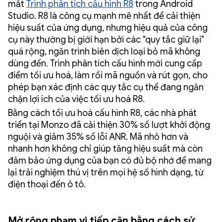
mắt
Trình phân tích cấu hình R8
trong Android
Studio. R8 là công cụ mạnh mẽ nhất để cải thiện
hiệu suất của ứng dụng, nhưng hiệu quả của công
cụ này thường bị giới hạn bởi các "quy tắc giữ lại"
quá rộng, ngăn trình biên dịch loại bỏ mã không
dùng đến. Trình phân tích cấu hình mới cung cấp
điểm tối ưu hoá, làm rối mã nguồn và rút gọn, cho
phép bạn xác định các quy tắc cụ thể đang ngăn
chặn lợi ích của việc tối ưu hoá R8.
Bằng cách tối ưu hoá cấu hình R8, các nhà phát
triển tại Monzo đã cải thiện 30% số lượt khởi động
nguội và giảm 35% số lỗi ANR. Mã nhỏ hơn và
nhanh hơn không chỉ giúp tăng hiệu suất mà còn
đảm bảo ứng dụng của bạn có đủ bộ nhớ để mang
lại trải nghiệm thú vị trên mọi hệ số hình dạng, từ
điện thoại đến ô tô.
Mở rộng phạm vi tiếp cận bằng cách sử