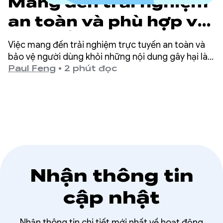
Mang đến trải nghiệm
an toàn và phù hợp với
lứa tuổi trên Google
Việc mang đến trải nghiệm trực tuyến an toàn và
Play
bảo vệ người dùng khỏi những nội dung gây hại là
ưu tiên hàng đầu tại Google Play.
Paul Feng
•
2 phút đọc
Nhận thông tin
cập nhật
Nhận thông tin chi tiết mới nhất về hoạt động