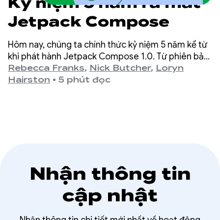
Kỷ niệm 5 năm ra mắt
Jetpack Compose
Hôm nay, chúng ta chính thức kỷ niệm 5 năm kể từ
khi phát hành Jetpack Compose 1.0. Từ phiên bản
1.0 (được công bố vào ngày 28 tháng 7 năm 2021)
Rebecca Franks
,
Nick Butcher
,
Loryn
cho đến phiên bản 1.11 mới nhất, chúng tôi nhận
Hairston
•
5 phút đọc
thấy các API đã phát triển đáng kể trong những
năm qua và chúng tôi xin dành một chút thời gian
để ăn mừng.
Nhận thông tin
cập nhật