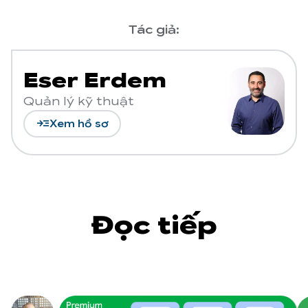
Tác giả:
Eser Erdem
Quản lý kỹ thuật
read_more
Xem hồ sơ
Đọc tiếp