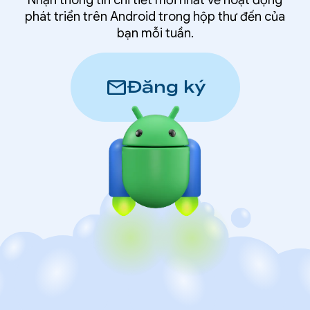
Nhận thông tin chi tiết mới nhất về hoạt động
phát triển trên Android trong hộp thư đến của
bạn mỗi tuần.
mail
Đăng ký