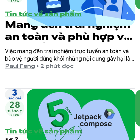
2026
Tin tức về sản phẩm
Mang đến trải nghiệm
an toàn và phù hợp với
lứa tuổi trên Google
Việc mang đến trải nghiệm trực tuyến an toàn và
Play
bảo vệ người dùng khỏi những nội dung gây hại là
ưu tiên hàng đầu tại Google Play.
Paul Feng
•
2 phút đọc
3
TÁC GIẢ
28
THÁNG 7
2026
Tin tức về sản phẩm