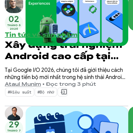
02
THÁNG 6
2026
Tin tức về sản phẩm
Xây dựng trải nghiệm
Android cao cấp tại
Google I/O 2026
Tại Google I/O 2026, chúng tôi đã giới thiệu cách
những tiến bộ mới nhất trong hệ sinh thái Android
có thể giúp bạn nâng cao chất lượng ứng dụng
Ataul Munim
•
Đọc trong 3 phút
trong khi tối đa hoá hiệu quả phát triển.
#Hiệu suất
#Bộ nhớ
+3
29
THÁNG 7