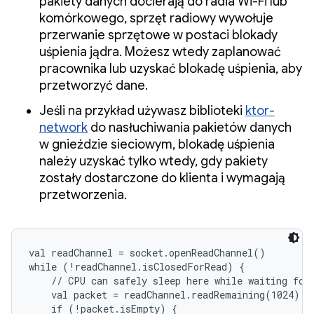
pakiety danych docierają do radia Wi-Fi lub
komórkowego, sprzęt radiowy wywołuje
przerwanie sprzętowe w postaci blokady
uśpienia jądra. Możesz wtedy zaplanować
pracownika lub uzyskać blokadę uśpienia, aby
przetworzyć dane.
Jeśli na przykład używasz biblioteki
ktor-
network
do nasłuchiwania pakietów danych
w gnieździe sieciowym, blokadę uśpienia
należy uzyskać tylko wtedy, gdy pakiety
zostały dostarczone do klienta i wymagają
przetworzenia.
val readChannel = socket.openReadChannel()

while (!readChannel.isClosedForRead) {

    // CPU can safely sleep here while waiting for 
    val packet = readChannel.readRemaining(1024) 

    if (!packet.isEmpty) {
