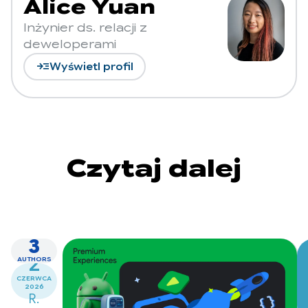
Alice Yuan
Inżynier ds. relacji z
deweloperami
read_more
Wyświetl profil
Czytaj dalej
3
2
AUTHORS
CZERWCA
2026
R.