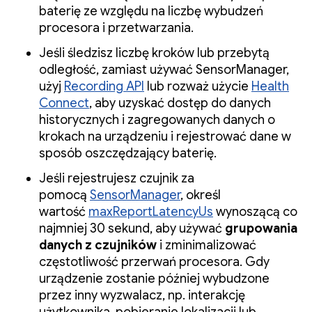
baterię ze względu na liczbę wybudzeń
procesora i przetwarzania.
Jeśli śledzisz liczbę kroków lub przebytą
odległość, zamiast używać SensorManager,
użyj
Recording API
lub rozważ użycie
Health
Connect
, aby uzyskać dostęp do danych
historycznych i zagregowanych danych o
krokach na urządzeniu i rejestrować dane w
sposób oszczędzający baterię.
Jeśli rejestrujesz czujnik za
pomocą
SensorManager
, określ
wartość
maxReportLatencyUs
wynoszącą co
najmniej 30 sekund, aby używać
grupowania
danych z czujników
i zminimalizować
częstotliwość przerwań procesora. Gdy
urządzenie zostanie później wybudzone
przez inny wyzwalacz, np. interakcję
użytkownika, pobieranie lokalizacji lub