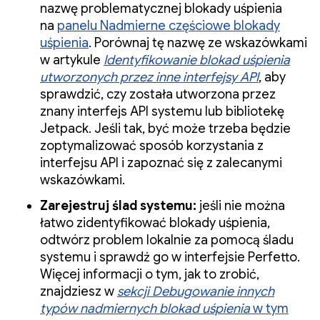
nazwę problematycznej blokady uśpienia
na
panelu Nadmierne częściowe blokady
uśpienia
. Porównaj tę nazwę ze wskazówkami
w artykule
Identyfikowanie blokad uśpienia
utworzonych przez inne interfejsy API
, aby
sprawdzić, czy została utworzona przez
znany interfejs API systemu lub bibliotekę
Jetpack. Jeśli tak, być może trzeba będzie
zoptymalizować sposób korzystania z
interfejsu API i zapoznać się z zalecanymi
wskazówkami.
Zarejestruj ślad systemu:
jeśli nie można
łatwo zidentyfikować blokady uśpienia,
odtwórz problem lokalnie za pomocą śladu
systemu i sprawdź go w interfejsie Perfetto.
Więcej informacji o tym, jak to zrobić,
znajdziesz w
sekcji Debugowanie innych
typów nadmiernych blokad uśpienia
w tym