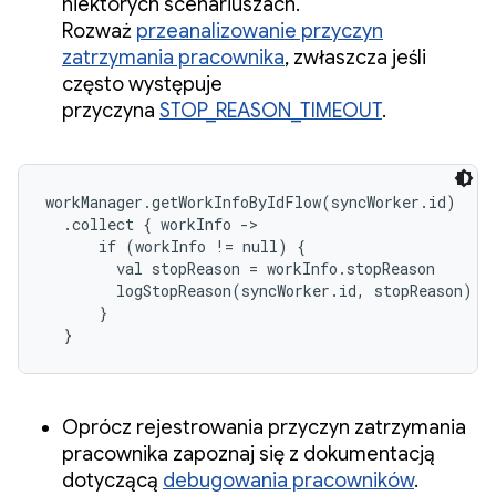
niektórych scenariuszach.
Rozważ
przeanalizowanie przyczyn
zatrzymania pracownika
, zwłaszcza jeśli
często występuje
przyczyna
STOP_REASON_TIMEOUT
.
workManager.getWorkInfoByIdFlow(syncWorker.id)

  .collect { workInfo ->

      if (workInfo != null) {

        val stopReason = workInfo.stopReason

        logStopReason(syncWorker.id, stopReason)

      }

  }
Oprócz rejestrowania przyczyn zatrzymania
pracownika zapoznaj się z dokumentacją
dotyczącą
debugowania pracowników
.