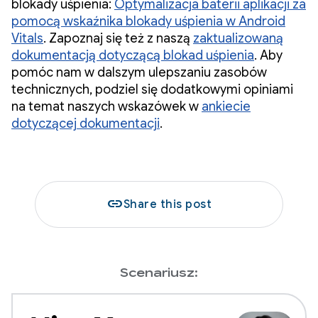
blokady uśpienia:
Optymalizacja baterii aplikacji za
pomocą wskaźnika blokady uśpienia w Android
Vitals
. Zapoznaj się też z naszą
zaktualizowaną
dokumentacją dotyczącą blokad uśpienia
. Aby
pomóc nam w dalszym ulepszaniu zasobów
technicznych, podziel się dodatkowymi opiniami
na temat naszych wskazówek w
ankiecie
dotyczącej dokumentacji
.
link
Share this post
Scenariusz: