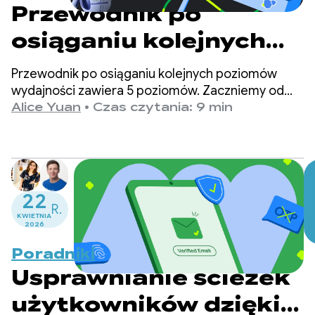
Przewodnik po
osiąganiu kolejnych
poziomów wydajności
Przewodnik po osiąganiu kolejnych poziomów
wydajności zawiera 5 poziomów. Zaczniemy od
poziomu 1, który wprowadza narzędzia do
Alice Yuan
•
Czas czytania: 9 min
optymalizacji wydajności wymagające
minimalnego wysiłku wdrożeniowego, i
przejdziemy do poziomu 5, idealnego dla aplikacji,
które mają zasoby do utrzymywania
niestandardowego frameworka wydajności.
22
R.
KWIETNIA
2026
Poradniki
Usprawnianie ścieżek
użytkowników dzięki