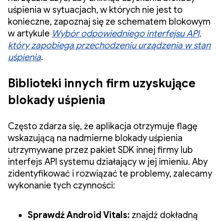
uśpienia w sytuacjach, w których nie jest to
konieczne, zapoznaj się ze schematem blokowym
w artykule
Wybór odpowiedniego interfejsu API,
który zapobiega przechodzeniu urządzenia w stan
uśpienia
.
Biblioteki innych firm uzyskujące
blokady uśpienia
Często zdarza się, że aplikacja otrzymuje flagę
wskazującą na nadmierne blokady uśpienia
utrzymywane przez pakiet SDK innej firmy lub
interfejs API systemu działający w jej imieniu. Aby
zidentyfikować i rozwiązać te problemy, zalecamy
wykonanie tych czynności:
Sprawdź Android Vitals:
znajdź dokładną