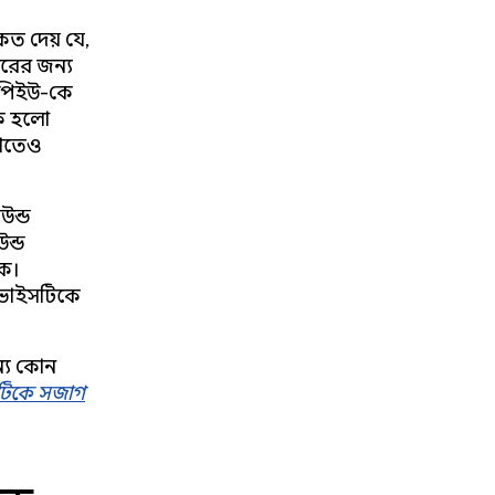
ত দেয় যে,
ারের জন্য
 সিপিইউ-কে
লক হলো
থাতেও
উন্ড
উন্ড
যক।
িভাইসটিকে
ন্য কোন
টিকে সজাগ