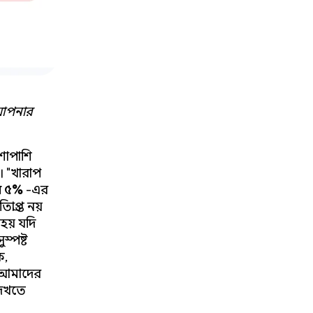
 আপনার
শাপাশি
ে। "খারাপ
র ৫%
-এর
্রাপ্ত নয়
য় যদি
স্পষ্ট
ক,
ি আমাদের
দেখতে