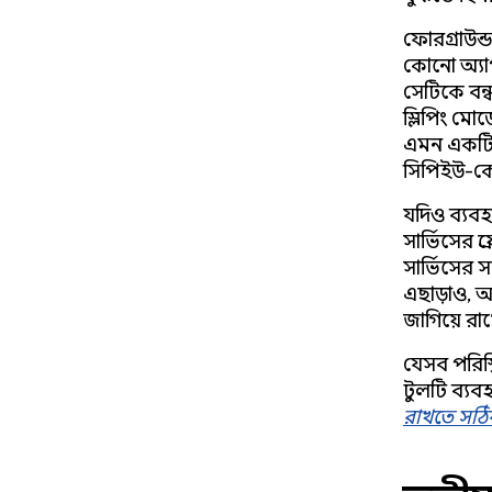
ফোরগ্রাউন
কোনো অ্যাপ
সেটিকে বন্ধ
স্লিপিং মো
এমন একটি ব
সিপিইউ-কে 
যদিও ব্যবহ
সার্ভিসের প
সার্ভিসের 
এছাড়াও, 
জাগিয়ে রা
যেসব পরিস্
টুলটি ব্যব
রাখতে সঠি