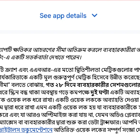
াপটি ক্ষতিকর আচরণের সীমা অতিক্রম করলে ব্যবহারকারীরা
টিং-এ একটি সতর্কবার্তা দেখতে পারেন।
টি ক্র্যাশ এবং এএনআর-এর মতো স্থিতিশীলতা মেট্রিকগুলোর পা
ার্যকারিতাকে একটি মূল গুরুত্বপূর্ণ মেট্রিক হিসেবে উন্নীত করেছ
ীমা" বলতে বোঝায়,
গত ২৮ দিনে
ব্যবহারকারীর সেশনগুলো
রে স্ক্রিন বন্ধ থাকা অবস্থায় গড়ে কমপক্ষে
দুই ঘণ্টা
একটি অব্যাহতিপ
 ওয়েক লক ধরে রাখা। একটি ওয়েক লককে অব্যাহতি দেওয়া হ
েম দ্বারা ধরে রাখা এমন একটি ওয়েক লক হয় যা ব্যবহারকারীকে সু
দান করে এবং যা আরও অপ্টিমাইজ করা যায় না, যেমন অডিও প্লেব্যা
াক্সেস বা ব্যবহারকারীর দ্বারা শুরু করা ডেটা ট্রান্সফার। আপন
েড ভাইটালস ডকুমেন্টেশনে
অতিরিক্ত ওয়েক লকের সম্পূর্ণ সংজ্ঞা 