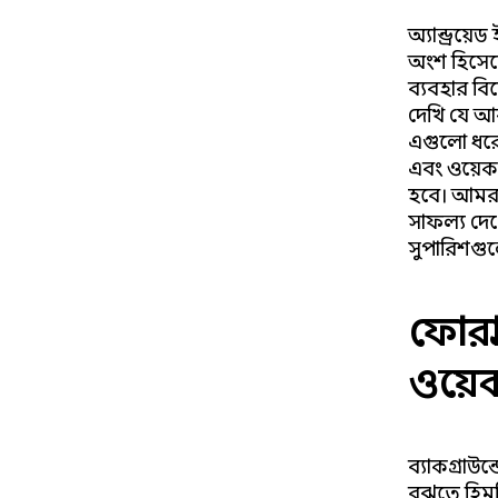
অ্যান্ড্রয
অংশ হিসেব
ব্যবহার বি
দেখি যে আর
এগুলো ধরে 
এবং ওয়েক
হবে। আমরা
সাফল্য দেখ
সুপারিশগু
ফোরগ্
ওয়ে
ব্যাকগ্রাউন
বুঝতে হিমশ