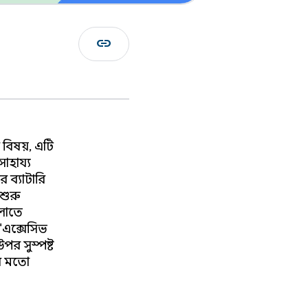
link
র বিষয়, এটি
াহায্য
র ব্যাটারি
শুরু
ুলোতে
"এক্সেসিভ
পর সুস্পষ্ট
র মতো