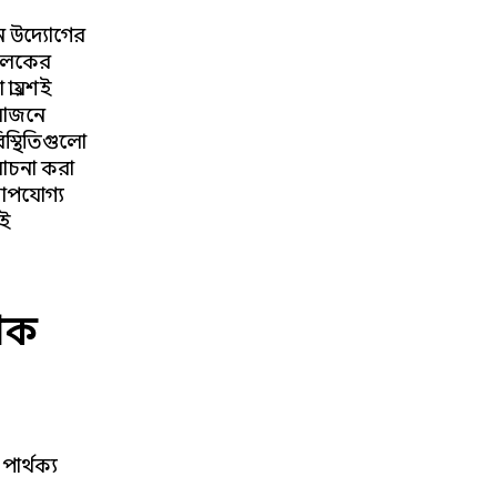
ান উদ্যোগের
ক লকের
রায়শই
য়োজনে
স্থিতিগুলো
োচনা করা
াপযোগ্য
এই
শিক
পার্থক্য