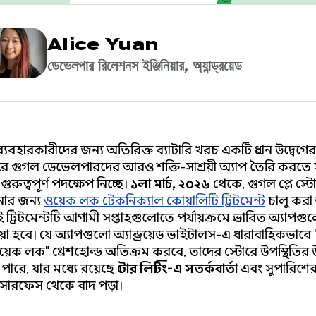
Alice Yuan
ডেভেলপার রিলেশনস ইঞ্জিনিয়ার, অ্যান্ড্রয়েড
েড ব্যবহারকারীদের জন্য অতিরিক্ত ব্যাটারি খরচ একটি প্রধান উদ্বেগে
ে গুগল ডেভেলপারদের আরও শক্তি-সাশ্রয়ী অ্যাপ তৈরি করতে স
ুরুত্বপূর্ণ পদক্ষেপ নিচ্ছে।
১লা মার্চ, ২০২৬
থেকে, গুগল প্লে স্টো
োর জন্য
ওয়েক লক টেকনিক্যাল কোয়ালিটি ট্রিটমেন্ট
চালু করা 
ট্রিটমেন্টটি আগামী সপ্তাহগুলোতে পর্যায়ক্রমে প্রভাবিত অ্যাপগ
়া হবে। যে অ্যাপগুলো অ্যান্ড্রয়েড ভাইটালস-এ ধারাবাহিকভাবে 
 ওয়েক লক" থ্রেশহোল্ড অতিক্রম করবে, তাদের স্টোরে উপস্থিতির উ
ে পারে, যার মধ্যে রয়েছে
স্টোর লিস্টিং-এ সতর্কবার্তা
এবং সুপারিশে
সারফেস থেকে বাদ পড়া।