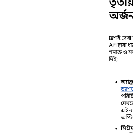
তৃতীয
অর্জ
প্রায়শই দে
API দ্বারা
শনাক্ত ও স
দিই:
অ্যান্
ড্যাশব
পরিচি
দেখত
এই ন
অপ্টি
সিস্ট