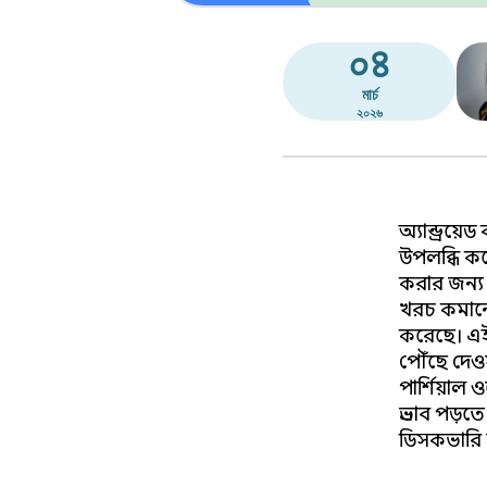
০৪
মার্চ
২০২৬
অ্যান্ড্রয়
উপলব্ধি কর
করার জন্য গ
খরচ কমান
করেছে। এই 
পৌঁছে দেওয
পার্শিয়াল
প্রভাব পড়ত
ডিসকভারি 