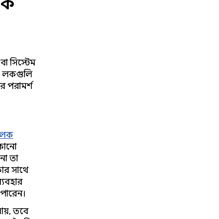
লক
 বা সিস্টেম
েক লকগুলি
র পরামর্শ
 লক
 কোনো
না তা
কার সাথে
্যবহার
 পারেন।
ায়, তবে