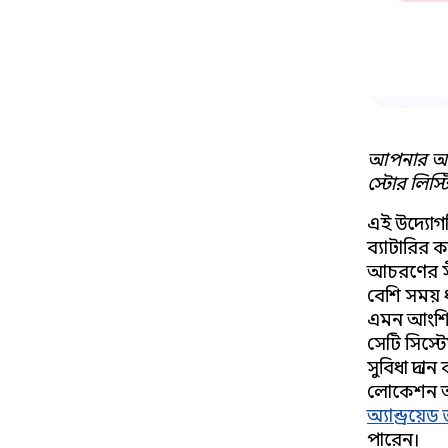
আপনার অ্য
স্টোর লিস্
এই উদ্যোগ
ব্যাটারির ক
আচরণের স
বেশি সময় ধ
এমন আংশিক
সেটি সিস্ট
সুবিধা প্র
লোকেশন অ্য
অ্যান্ড্রয়
পারেন।