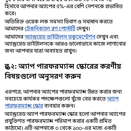
হিসাবে আপনার অ্যাপের ৫%-এর বেশি সেশনকে প্রভাবিত
করে।
অতিরিক্ত ওয়েক লক সমস্যা ডিবাগ ও সমাধান করতে
আমাদের
টেকনিক্যাল ব্লগ পোস্টটি
দেখুন।
আমাদের
অ্যান্ড্রয়েড ভাইটালস ডকুমেন্টেশন
দেখুন এবং
অ্যান্ড্রয়েড ভাইটালসকে আরও ভালোভাবে কাজে লাগানোর
জন্য আপনার যাত্রা অব্যাহত রাখুন।
স্তর ২: অ্যাপ পারফরম্যান্স স্কোরের করণীয়
বিষয়গুলো অনুসরণ করুন
এরপরে, আপনার অ্যাপের পারফরম্যান্স উন্নত করার জন্য
সবচেয়ে কার্যকর পদক্ষেপগুলো খুঁজে বের করতে
অ্যাপ
পারফরম্যান্স স্কোর
ব্যবহার করুন।
অ্যান্ড্রয়েড অ্যাপ পারফরম্যান্স স্কোর হলো আপনার অ্যাপের
প্রযুক্তিগত পারফরম্যান্স পরিমাপ করার একটি প্রমিত
কাঠামো। এটি আপনাকে ০ থেকে ১০০-এর মধ্যে একটি