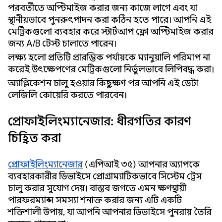
পরবর্তীতে অপ্টিমাইজ করার জন্য কাজে লাগে এবং যা
স্থানীয়ভাবে পুনরুৎপাদন করা কঠিন হতে পারে। আপনি এই
মেট্রিকগুলো ব্যবহার করে স্টার্টআপ ফ্লো অপ্টিমাইজ করার
জন্য A/B টেস্ট চালাতে পারেন।
লক্ষ্য হলো প্রতিটি প্রারম্ভিক পর্যায়কে ম্যানুয়ালি পরিমাপ না
করেই উৎক্ষেপণের মেট্রিকগুলো নির্ভুলভাবে লিপিবদ্ধ করা।
অ্যাপ্লিকেশন চালু হওয়ার কিছুক্ষণ পর আপনি এই ডেটা
লেজিলি কোয়েরি করতে পারবেন।
প্রোফাইলিংম্যানেজার: ধীরগতির কারণ
চিহ্নিত করা
প্রোফাইলিংম্যানেজার
(এপিআই ৩৫) আপনার অ্যাপকে
ব্যবহারকারীর ডিভাইসে প্রোগ্রাম্যাটিকভাবে সিস্টেম ট্রেস
চালু করার সুযোগ দেয়। বাস্তব জগতে এমন ক্ষণস্থায়ী
পারফরম্যান্স সমস্যা শনাক্ত করার জন্য এটি একটি
শক্তিশালী উপায়, যা আপনি আপনার ডিভাইসে পুনরায় তৈরি