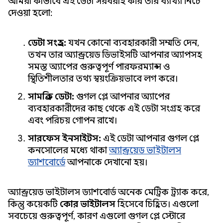
আমরা কীভাবে এই ডেটা সরবরাহ করি তার ব্যাখ্যা নিচে
দেওয়া হলো:
ডেটা সংগ্রহ:
যখন কোনো ব্যবহারকারী সম্মতি দেন,
তখন তার অ্যান্ড্রয়েড ডিভাইসটি আপনার অ্যাপসহ
সমস্ত অ্যাপের গুরুত্বপূর্ণ পারফরম্যান্স ও
স্থিতিশীলতার তথ্য স্বয়ংক্রিয়ভাবে লগ করে।
সামগ্রিক ডেটা:
গুগল প্লে আপনার অ্যাপের
ব্যবহারকারীদের কাছ থেকে এই ডেটা সংগ্রহ করে
এবং পরিচয় গোপন রাখে।
সারফেস ইনসাইটস:
এই ডেটা আপনার গুগল প্লে
কনসোলের মধ্যে থাকা
অ্যান্ড্রয়েড ভাইটালস
ড্যাশবোর্ডে
আপনাকে দেখানো হয়।
অ্যান্ড্রয়েড ভাইটালস ড্যাশবোর্ড অনেক মেট্রিক ট্র্যাক করে,
কিন্তু কয়েকটি
কোর ভাইটালস
হিসেবে চিহ্নিত। এগুলো
সবচেয়ে গুরুত্বপূর্ণ, কারণ এগুলো গুগল প্লে স্টোরে