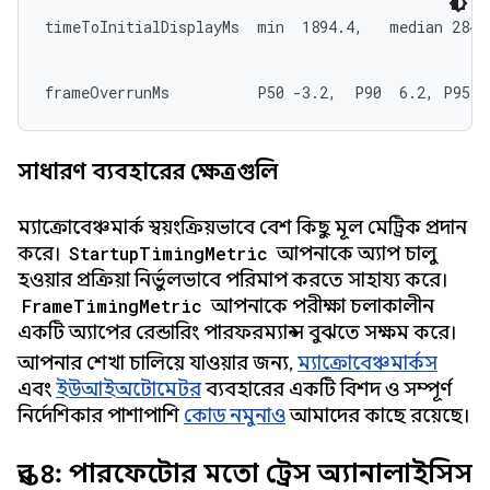
timeToInitialDisplayMs  min  1894.4,   median 2847.
frameOverrunMs          P50 -3.2,  P90  6.2, P95  
সাধারণ ব্যবহারের ক্ষেত্রগুলি
ম্যাক্রোবেঞ্চমার্ক স্বয়ংক্রিয়ভাবে বেশ কিছু মূল মেট্রিক প্রদান
করে।
StartupTimingMetric
আপনাকে অ্যাপ চালু
হওয়ার প্রক্রিয়া নির্ভুলভাবে পরিমাপ করতে সাহায্য করে।
FrameTimingMetric
আপনাকে পরীক্ষা চলাকালীন
একটি অ্যাপের রেন্ডারিং পারফরম্যান্স বুঝতে সক্ষম করে।
আপনার শেখা চালিয়ে যাওয়ার জন্য,
ম্যাক্রোবেঞ্চমার্কস
এবং
ইউআইঅটোমেটর
ব্যবহারের একটি বিশদ ও সম্পূর্ণ
নির্দেশিকার পাশাপাশি
কোড নমুনাও
আমাদের কাছে রয়েছে।
স্তর ৪: পারফেটোর মতো ট্রেস অ্যানালাইসিস