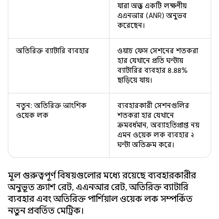
যারা অন্তত একটি লক্ষণীয়
এএনআর (ANR) অনুভব
করেছেন।
অতিরিক্ত ব্যাটারি ব্যবহার
ওয়াচ ফেস সেশনের শতকরা
হার যেখানে প্রতি ঘন্টায়
ব্যাটারির ব্যবহার ৪.৪৪%
ছাড়িয়ে যায়।
নতুন: অতিরিক্ত আংশিক
ব্যবহারকারী সেশনগুলির
ওয়েক লক
শতকরা হার যেখানে
ক্রমবর্ধমান, অব্যাহতিপ্রাপ্ত নয়
এমন ওয়েক লক ব্যবহার ২
ঘন্টা অতিক্রম করে।
মূল গুরুত্বপূর্ণ বিষয়গুলোর মধ্যে রয়েছে ব্যবহারকারীর
অনুভূত ক্র্যাশ রেট, এএনআর রেট, অতিরিক্ত ব্যাটারি
ব্যবহার এবং অতিরিক্ত পার্শিয়াল ওয়েক লক সম্পর্কিত
নতুন প্রবর্তিত মেট্রিক।