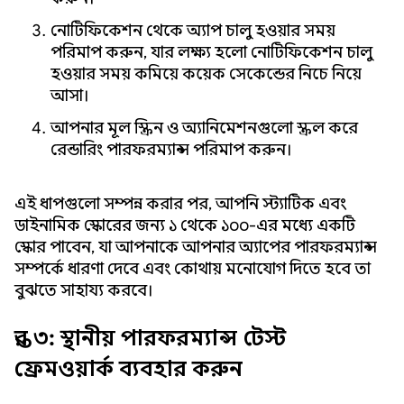
নোটিফিকেশন থেকে অ্যাপ চালু হওয়ার সময়
পরিমাপ করুন, যার লক্ষ্য হলো নোটিফিকেশন চালু
হওয়ার সময় কমিয়ে কয়েক সেকেন্ডের নিচে নিয়ে
আসা।
আপনার মূল স্ক্রিন ও অ্যানিমেশনগুলো স্ক্রল করে
রেন্ডারিং পারফরম্যান্স পরিমাপ করুন।
এই ধাপগুলো সম্পন্ন করার পর, আপনি স্ট্যাটিক এবং
ডাইনামিক স্কোরের জন্য ১ থেকে ১০০-এর মধ্যে একটি
স্কোর পাবেন, যা আপনাকে আপনার অ্যাপের পারফরম্যান্স
সম্পর্কে ধারণা দেবে এবং কোথায় মনোযোগ দিতে হবে তা
বুঝতে সাহায্য করবে।
স্তর ৩: স্থানীয় পারফরম্যান্স টেস্ট
ফ্রেমওয়ার্ক ব্যবহার করুন