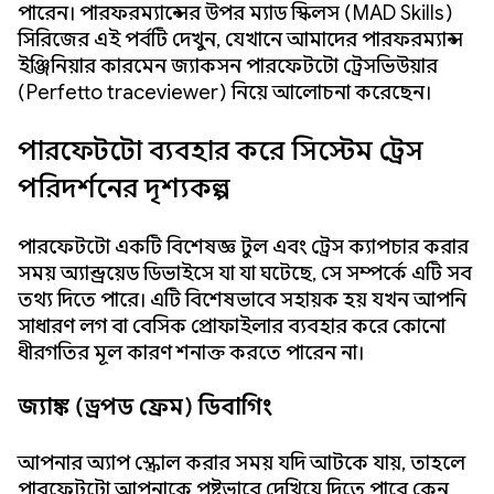
পারেন। পারফরম্যান্সের উপর ম্যাড স্কিলস (MAD Skills)
সিরিজের এই পর্বটি দেখুন, যেখানে আমাদের পারফরম্যান্স
ইঞ্জিনিয়ার কারমেন জ্যাকসন পারফেটটো ট্রেসভিউয়ার
(Perfetto traceviewer) নিয়ে আলোচনা করেছেন।
পারফেটটো ব্যবহার করে সিস্টেম ট্রেস
পরিদর্শনের দৃশ্যকল্প
পারফেটটো একটি বিশেষজ্ঞ টুল এবং ট্রেস ক্যাপচার করার
সময় অ্যান্ড্রয়েড ডিভাইসে যা যা ঘটেছে, সে সম্পর্কে এটি সব
তথ্য দিতে পারে। এটি বিশেষভাবে সহায়ক হয় যখন আপনি
সাধারণ লগ বা বেসিক প্রোফাইলার ব্যবহার করে কোনো
ধীরগতির মূল কারণ শনাক্ত করতে পারেন না।
জ্যাঙ্ক (ড্রপড ফ্রেম) ডিবাগিং
আপনার অ্যাপ স্ক্রোল করার সময় যদি আটকে যায়, তাহলে
পারফেটটো আপনাকে স্পষ্টভাবে দেখিয়ে দিতে পারে কেন