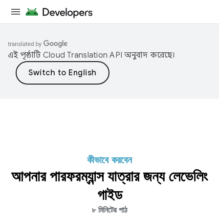
এই পৃষ্ঠাটি
Cloud Translation API
অনুবাদ করেছে।
কীভাবে করবেন
আপনার পারফরম্যান্স যাত্রার জন্য লেভেলিং
গাইড
৮ মিনিটের পাঠ