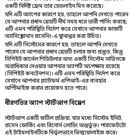
একটি নির্দিষ্ট ফ্রেম তার ডেডলাইন মিস করেছে।
যদি এটি অ্যাপের কারণে হয়, তাহলে আপনি দেখতে পারেন
যে আপনার প্রধান থ্রেডটি দীর্ঘ সময় ধরে ভারী পার্সিং করছে;
এটি এমন পরিস্থিতি নির্দেশ করে যেখানে আপনার কাজটি
অ্যাসিঙ্ক্রোনাস প্রসেসিং-এ স্থানান্তর করা উচিত।
যদি এটি সিস্টেমের কারণে হয়, তাহলে আপনি দেখতে
পারেন যে আপনার প্রধান থ্রেডটি চলার জন্য প্রস্তুত, কিন্তু
সিপিইউ কার্নেল শিডিউলার অন্য একটি সিস্টেম সার্ভিসকে
অগ্রাধিকার দেওয়ায় আপনার অ্যাপটি অপেক্ষায় রয়েছে
(সিপিইউ কনটেনশন)। এটি এমন পরিস্থিতি নির্দেশ করে
যেখানে আপনার প্ল্যাটফর্ম এপিআই-এর ব্যবহার
অপ্টিমাইজ করার প্রয়োজন হতে পারে।
ধীরগতির অ্যাপ স্টার্টআপ বিশ্লেষণ
স্টার্টআপ একটি জটিল প্রক্রিয়া, যার মধ্যে সিস্টেম ইনিট,
প্রসেস ফোর্কিং এবং রিসোর্স লোডিং অন্তর্ভুক্ত। পারফেটটো
এই টাইমলাইনটিকে নির্ভুলভাবে ভিজ্যুয়ালাইজ করে।