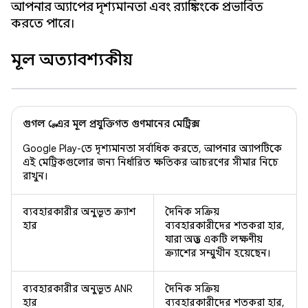
আপনার অ্যাপের দৃশ্যমানতা এবং র‍্যাঙ্কিংকে প্রভাবিত
করতে পারে।
মূল অত্যাবশ্যকীয়
গুগল প্লে-এর মূল প্রযুক্তিগত গুণমানের মেট্রিক্স
Google Play-তে দৃশ্যমানতা সর্বাধিক করতে, আপনার অ্যাপটিকে
এই মেট্রিকগুলোর জন্য নির্ধারিত ক্ষতিকর আচরণের সীমার নিচে
রাখুন।
ব্যবহারকারীর অনুভূত ক্র্যাশ
দৈনিক সক্রিয়
হার
ব্যবহারকারীদের শতকরা হার,
যারা অন্তত একটি লক্ষণীয়
ক্র্যাশের সম্মুখীন হয়েছেন।
ব্যবহারকারীর অনুভূত ANR
দৈনিক সক্রিয়
হার
ব্যবহারকারীদের শতকরা হার,