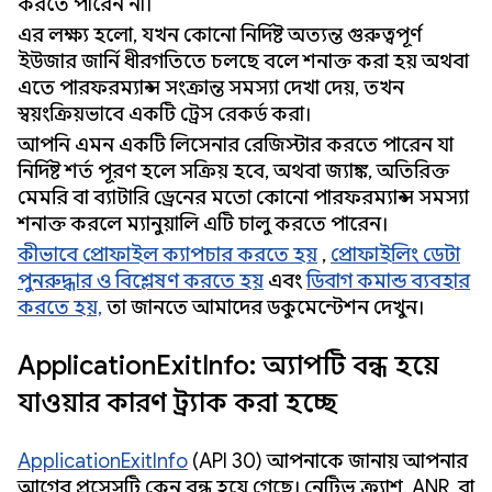
করতে পারেন না।
এর লক্ষ্য হলো, যখন কোনো নির্দিষ্ট অত্যন্ত গুরুত্বপূর্ণ
ইউজার জার্নি ধীরগতিতে চলছে বলে শনাক্ত করা হয় অথবা
এতে পারফরম্যান্স সংক্রান্ত সমস্যা দেখা দেয়, তখন
স্বয়ংক্রিয়ভাবে একটি ট্রেস রেকর্ড করা।
আপনি এমন একটি লিসেনার রেজিস্টার করতে পারেন যা
নির্দিষ্ট শর্ত পূরণ হলে সক্রিয় হবে, অথবা জ্যাঙ্ক, অতিরিক্ত
মেমরি বা ব্যাটারি ড্রেনের মতো কোনো পারফরম্যান্স সমস্যা
শনাক্ত করলে ম্যানুয়ালি এটি চালু করতে পারেন।
কীভাবে প্রোফাইল ক্যাপচার করতে হয়
,
প্রোফাইলিং ডেটা
পুনরুদ্ধার ও বিশ্লেষণ করতে হয়
এবং
ডিবাগ কমান্ড ব্যবহার
করতে হয়,
তা জানতে আমাদের ডকুমেন্টেশন দেখুন।
ApplicationExitInfo: অ্যাপটি বন্ধ হয়ে
যাওয়ার কারণ ট্র্যাক করা হচ্ছে
ApplicationExitInfo
(API 30) আপনাকে জানায় আপনার
আগের প্রসেসটি কেন বন্ধ হয়ে গেছে। নেটিভ ক্র্যাশ, ANR, বা