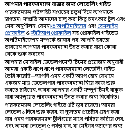
আপনার পারফরম্যান্স যাত্রার জন্য লেভেলিং গাইড
পারফরম্যান্স স্পটলাইট সপ্তাহের চতুর্থ দিনে আপনাকে
স্বাগতম। সম্প্রতি আমাদের চালু করা কিছু চমৎকার টুল এবং
সেরা অনুশীলন, যেমন
R8 অপটিমাইজার
এবং
বেসলাইন
প্রোফাইল
ও
স্টার্টআপ প্রোফাইল
সহ প্রোফাইল গাইডেড
অপটিমাইজেশন সম্পর্কে জানার পর, আপনি হয়তো
ভাবছেন আপনার পারফরম্যান্স উন্নত করার যাত্রা কোথা
থেকে শুরু করবেন।
আপনার মোবাইল ডেভেলপমেন্ট টিমের প্রয়োজন অনুযায়ী
আমরা একটি ধাপে ধাপে পারফরম্যান্স লেভেলিং গাইড
তৈরি করেছি—আপনি এমন একটি অ্যাপ হোন যেখানে
একজন মাত্র ডেভেলপার পারফরম্যান্স নিয়ে কাজ শুরু
করতে চাইছেন, অথবা আপনার একটি সম্পূর্ণ টিমই থাকুক
যারা অ্যান্ড্রয়েড পারফরম্যান্স উন্নত করার জন্য নিবেদিত।
পারফরম্যান্স লেভেলিং গাইডে ৫টি স্তর রয়েছে। আমরা
লেভেল ১ দিয়ে শুরু করব, যা ন্যূনতম প্রচেষ্টায় গ্রহণ করা
যায় এমন পারফরম্যান্স টুলিংয়ের সাথে পরিচয় করিয়ে দেয়,
এবং আমরা লেভেল ৫ পর্যন্ত যাব, যা সেইসব অ্যাপের জন্য