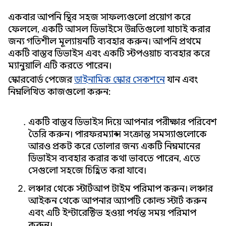
একবার আপনি স্থির সহজ সাফল্যগুলো প্রয়োগ করে
ফেললে, একটি আসল ডিভাইসে উন্নতিগুলো যাচাই করার
জন্য গতিশীল মূল্যায়নটি ব্যবহার করুন। আপনি প্রথমে
একটি বাস্তব ডিভাইস এবং একটি স্টপওয়াচ ব্যবহার করে
ম্যানুয়ালি এটি করতে পারেন।
স্কোরবোর্ড পেজের
ডাইনামিক স্কোর সেকশনে
যান এবং
নিম্নলিখিত কাজগুলো করুন:
একটি বাস্তব ডিভাইস দিয়ে আপনার পরীক্ষার পরিবেশ
তৈরি করুন। পারফরম্যান্স সংক্রান্ত সমস্যাগুলোকে
আরও প্রকট করে তোলার জন্য একটি নিম্নমানের
ডিভাইস ব্যবহার করার কথা ভাবতে পারেন, এতে
সেগুলো সহজে চিহ্নিত করা যাবে।
লঞ্চার থেকে স্টার্টআপ টাইম পরিমাপ করুন। লঞ্চার
আইকন থেকে আপনার অ্যাপটি কোল্ড স্টার্ট করুন
এবং এটি ইন্টারেক্টিভ হওয়া পর্যন্ত সময় পরিমাপ
করুন।